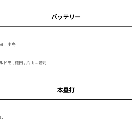
バッテリー
田
–
小島
ルドモ
,
権田
,
片山
–
若月
本塁打
し