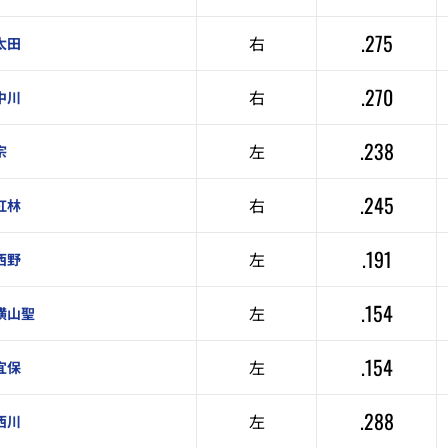
.275
右
太田
.270
右
中川
.238
左
宗
.245
右
紅林
.191
左
西野
.154
左
横山聖
.154
左
宜保
.288
左
西川