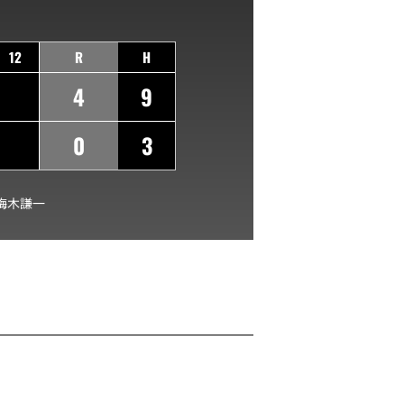
12
R
H
4
9
0
3
梅木謙一