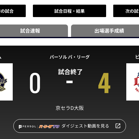
前の試合
試合日程・結果
次の試
試合速報
出場選手
成績
ム
パーソル パ・リーグ
0
4
試合終了
京セラD大阪
ダイジェスト動画を見る