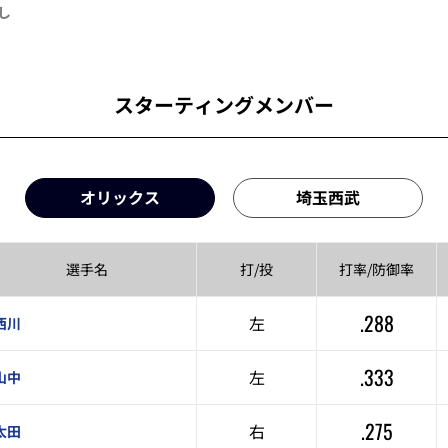
し
スターティングメンバー
オリックス
埼玉西武
選手名
打/投
打率/
防御率
.288
左
西川
.333
左
山中
.275
右
太田