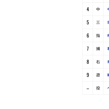
4
中
5
三
6
指
7
捕
8
右
9
遊
–
投