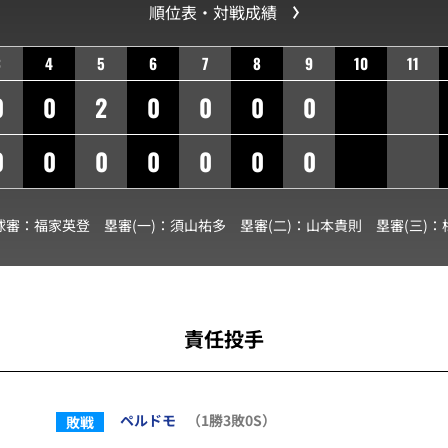
順位表・対戦成績
3
4
5
6
7
8
9
10
11
0
0
2
0
0
0
0
0
0
0
0
0
0
0
球審：
福家英登
塁審(一)：
須山祐多
塁審(二)：
山本貴則
塁審(三)：
責任投手
ペルドモ
（1勝3敗0S）
敗戦