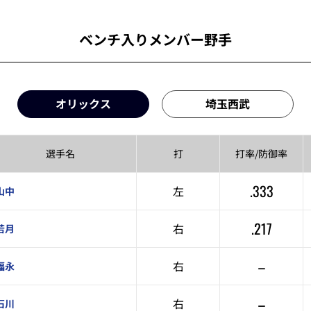
ベンチ入りメンバー野手
オリックス
埼玉西武
選手名
打
打率/
防御率
.333
左
山中
.217
右
若月
–
右
福永
–
右
石川