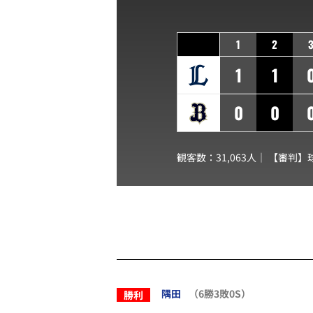
1
2
1
1
0
0
観客数：31,063人｜ 【審判】
隅田
（6勝3敗0S）
勝利