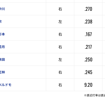
.270
右
中川
.238
左
宗
.167
右
杉本
.217
右
若月
.250
左
来田
.245
右
紅林
9.20
右
ペルドモ
※直近打率は直