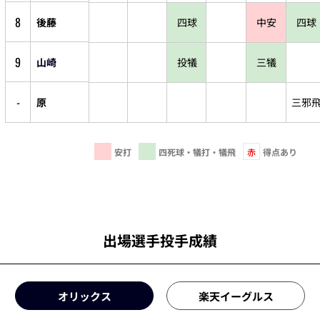
8
後藤
四球
中安
四球
9
山崎
投犠
三犠
-
原
三邪
安打
四死球・犠打・犠飛
赤
得点あり
出場選手投手成績
オリックス
楽天イーグルス