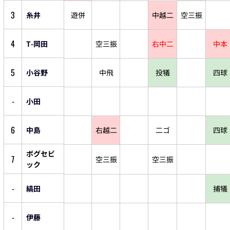
3
糸井
遊併
中越二
空三振
4
T-岡田
空三振
右中二
中本
5
小谷野
中飛
投犠
四球
-
小田
6
中島
右越二
二ゴ
四球
ボグセビ
7
空三振
空三振
ック
-
縞田
捕犠
-
伊藤