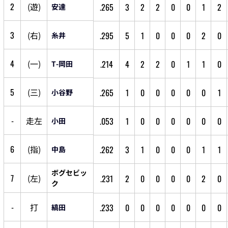
2
(
遊
)
.265
3
2
2
0
0
1
2
安達
3
(
右
)
.295
5
1
0
0
0
2
0
糸井
4
(
一
)
.214
4
2
2
0
1
1
0
T-岡田
5
(
三
)
.265
1
0
0
0
0
0
1
小谷野
-
走
左
.053
1
0
0
0
0
0
0
小田
6
(
指
)
.262
3
1
0
0
0
1
1
中島
ボグセビッ
7
(
左
)
.231
2
0
0
0
0
2
0
ク
-
打
.233
0
0
0
0
0
0
0
縞田