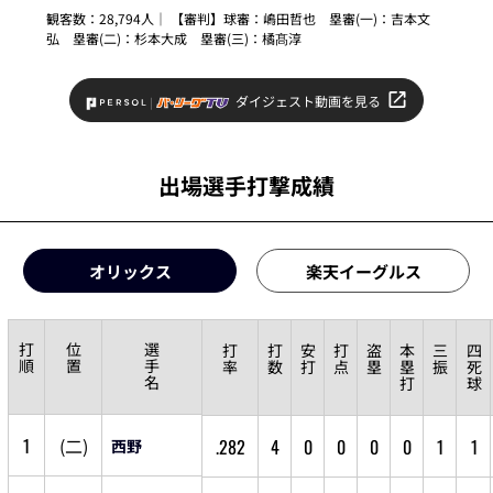
観客数：28,794人｜ 【審判】球審：
嶋田哲也
塁審(一)：
吉本文
弘
塁審(二)：
杉本大成
塁審(三)：
橘髙淳
ダイジェスト動画を見る
出場選手打撃成績
オリックス
楽天イーグルス
打
位
選
打
打
安
打
盗
本
三
四
順
置
手
率
数
打
点
塁
塁
振
死
名
打
球
1
(
二
)
.282
4
0
0
0
0
1
1
西野