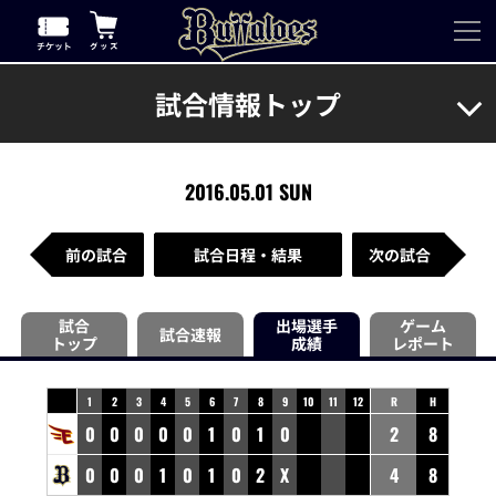
試合情報トップ
2016.05.01 SUN
前の試合
試合日程・結果
次の試合
試合
出場選手
ゲーム
試合速報
トップ
成績
レポート
1
2
3
4
5
6
7
8
9
10
11
12
R
H
0
0
0
0
0
1
0
1
0
2
8
0
0
0
1
0
1
0
2
X
4
8