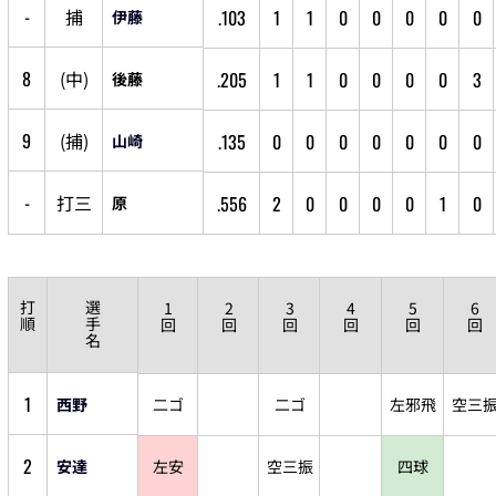
-
捕
.103
1
1
0
0
0
0
0
伊藤
8
(
中
)
.205
1
1
0
0
0
0
3
後藤
9
(
捕
)
.135
0
0
0
0
0
0
0
山崎
-
打
三
.556
2
0
0
0
0
1
0
原
打
選
1
2
3
4
5
6
順
手
回
回
回
回
回
回
名
1
西野
二ゴ
二ゴ
左邪飛
空三
2
安達
左安
空三振
四球