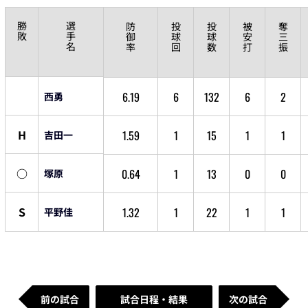
勝
選
防
投
投
被
奪
敗
手
御
球
球
安
三
名
率
回
数
打
振
6.19
6
132
6
2
西勇
H
1.59
1
15
1
1
吉田一
○
0.64
1
13
0
0
塚原
S
1.32
1
22
1
1
平野佳
前の試合
試合日程・結果
次の試合