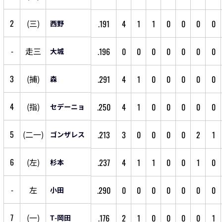
2
(
三
)
.191
4
1
1
0
0
0
0
西野
-
走
三
.196
0
0
0
0
0
0
0
大城
3
(
捕
)
.291
4
1
0
0
0
0
0
森
4
(
指
)
.250
4
1
0
0
0
0
0
セデーニョ
5
(
二
一
)
.213
3
0
0
0
0
2
1
ゴンザレス
6
(
左
)
.237
4
1
1
0
0
1
0
杉本
-
左
.290
0
0
0
0
0
0
0
小田
7
(
一
)
.176
2
1
0
0
0
0
1
T-岡田