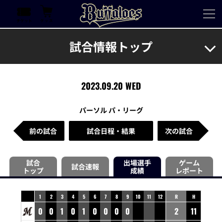
試合情報トップ
2023.09.20 WED
パーソル パ・リーグ
前の試合
試合日程・結果
次の試合
試合
出場選手
ゲーム
試合速報
トップ
成績
レポート
1
2
3
4
5
6
7
8
9
10
11
12
R
H
0
0
1
0
1
0
0
0
0
2
11