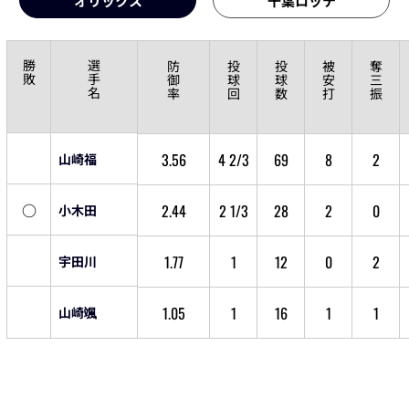
オリックス
千葉ロッテ
勝
選
防
投
投
被
奪
敗
手
御
球
球
安
三
名
率
回
数
打
振
3.56
4 2/3
69
8
2
山崎福
○
2.44
2 1/3
28
2
0
小木田
1.77
1
12
0
2
宇田川
1.05
1
16
1
1
山崎颯