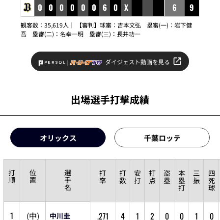
0
0
0
0
0
0
6
0
X
6
9
観客数：35,619人｜ 【審判】球審：
吉本文弘
塁審(一)：
岩下健
吾
塁審(二)：
名幸一明
塁審(三)：
長井功一
ダイジェスト動画を見る
出場選手打撃成績
オリックス
千葉ロッテ
打
位
選
打
打
安
打
盗
本
三
四
順
置
手
率
数
打
点
塁
塁
振
死
名
打
球
1
(
中
)
.271
4
1
2
0
0
1
0
中川圭