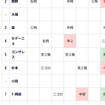
2
西野
左飛
中飛
三飛
-
大城
3
森
三飛
中飛
セデーニ
4
右飛
中２
二
ョ
ゴンザレ
5
空三振
空三振
ス
6
杉本
三ゴロ
見三振
-
小田
7
T-岡田
二ゴロ
中安