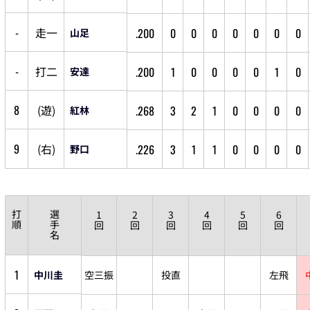
-
走
一
.200
0
0
0
0
0
0
0
山足
-
打
二
.200
1
0
0
0
0
1
0
安達
8
(
遊
)
.268
3
2
1
0
0
0
0
紅林
9
(
右
)
.226
3
1
1
0
0
0
0
野口
打
選
1
2
3
4
5
6
順
手
回
回
回
回
回
回
名
1
中川圭
空三振
投直
左飛