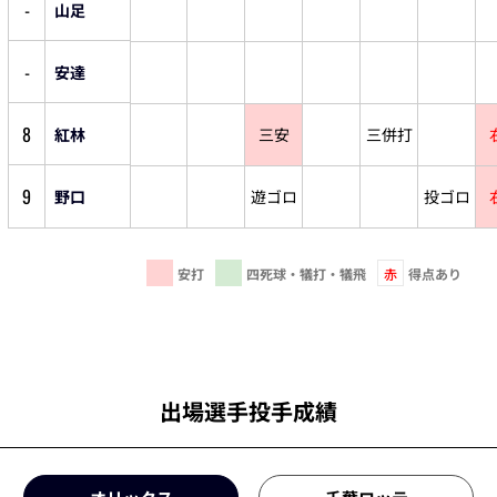
-
山足
-
安達
8
紅林
三安
三併打
9
野口
遊ゴロ
投ゴロ
安打
四死球・犠打・犠飛
赤
得点あり
出場選手投手成績