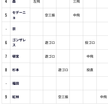
4
森
左飛
三飛
セデーニ
5
空三振
中飛
ョ
-
宗
ゴンザレ
6
遊ゴロ
投ゴロ
ス
7
頓宮
遊ゴロ
中飛
8
杉本
遊ゴロ
投直
-
福田
9
紅林
空三振
中飛