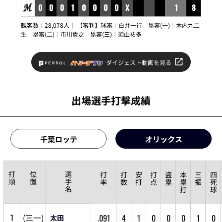
0
0
0
1
0
0
0
0
X
1
8
観客数：28,078人｜ 【審判】球審：
白井一行
塁審(一)：
木内九二
生
塁審(二)：
市川貴之
塁審(三)：
須山祐多
ダイジェスト動画を見る
出場選手打撃成績
千葉ロッテ
オリックス
打
位
選
打
打
安
打
盗
本
三
四
順
置
手
率
数
打
点
塁
塁
振
死
名
打
球
1
(
三
一
)
.091
4
1
0
0
0
1
0
太田