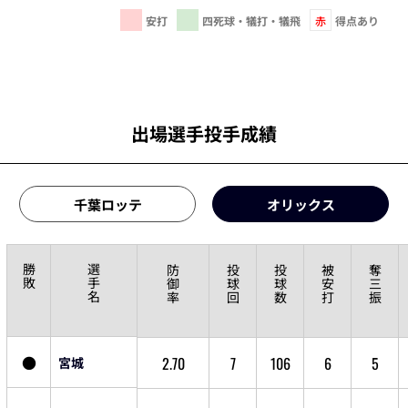
安打
四死球・犠打・犠飛
赤
得点あり
出場選手投手成績
千葉ロッテ
オリックス
勝
選
防
投
投
被
奪
敗
手
御
球
球
安
三
名
率
回
数
打
振
●
2.70
7
106
6
5
宮城