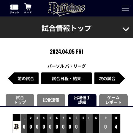
試合情報トップ
2024.04.05 FRI
パーソル パ・リーグ
前の試合
試合日程・結果
次の試合
試合
出場選手
ゲーム
試合速報
トップ
成績
レポート
1
2
3
4
5
6
7
8
9
10
11
12
R
H
0
0
0
0
0
0
0
0
0
0
4