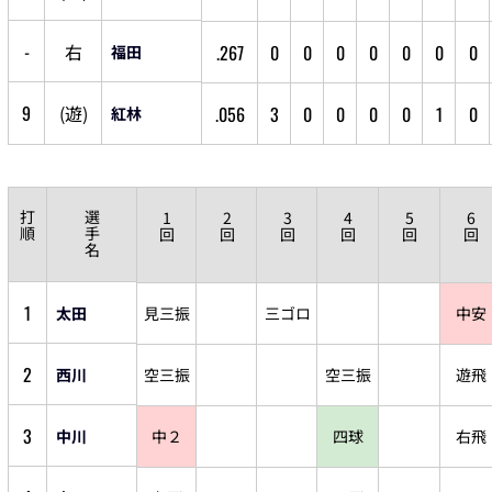
-
右
.267
0
0
0
0
0
0
0
福田
9
(
遊
)
.056
3
0
0
0
0
1
0
紅林
打
選
1
2
3
4
5
6
順
手
回
回
回
回
回
回
名
1
太田
見三振
三ゴロ
中安
2
西川
空三振
空三振
遊飛
3
中川
中２
四球
右飛