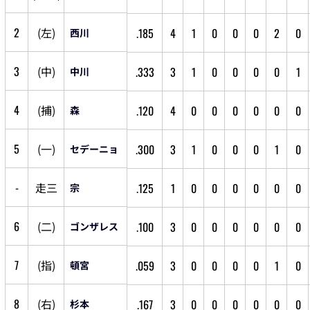
2
(
左
)
.185
4
1
0
0
0
2
0
西川
3
(
中
)
.333
3
1
0
0
0
0
1
中川
4
(
捕
)
.120
4
0
0
0
0
0
0
森
5
(
一
)
.300
3
1
0
0
0
1
0
セデーニョ
-
走
三
.125
1
0
0
0
0
0
0
宗
6
(
二
)
.100
3
0
0
0
0
0
0
ゴンザレス
7
(
指
)
.059
3
0
0
0
0
1
0
頓宮
8
(
右
)
.167
3
0
0
0
0
0
0
杉本