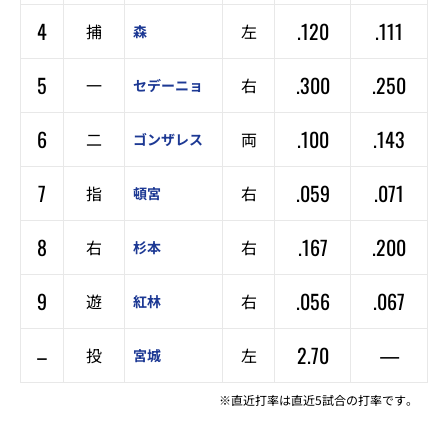
4
.120
.111
捕
左
森
5
.300
.250
一
右
セデーニョ
6
.100
.143
二
両
ゴンザレス
7
.059
.071
指
右
頓宮
8
.167
.200
右
右
杉本
9
.056
.067
遊
右
紅林
–
2.70
—
投
左
宮城
※直近打率は直近5試合の打率です。