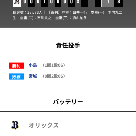
0
0
0
1
0
0
0
0
X
1
8
観客数：28,078人｜ 【審判】球審：
白井一行
塁審(一)：
木内九二
生
塁審(二)：
市川貴之
塁審(三)：
須山祐多
責任投手
小島
（1勝1敗0S）
勝利
宮城
（0勝2敗0S）
敗戦
バッテリー
オリックス