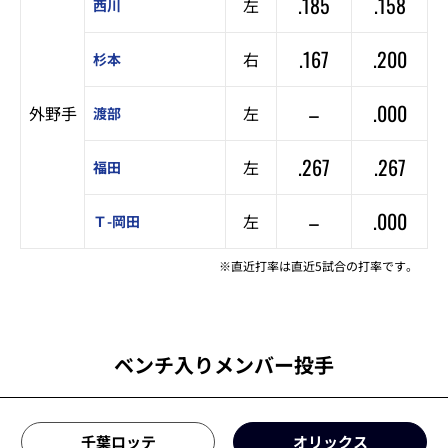
.185
.158
左
西川
.167
.200
右
杉本
–
.000
外野手
左
渡部
.267
.267
左
福田
–
.000
左
Ｔ-岡田
※直近打率は直近5試合の打率です。
ベンチ入りメンバー投手
千葉ロッテ
オリックス