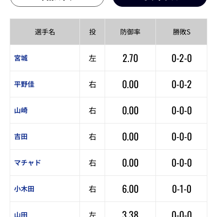
選手名
投
防御率
勝敗S
2.70
0-2-0
左
宮城
0.00
0-0-2
右
平野佳
0.00
0-0-0
右
山崎
0.00
0-0-0
右
吉田
0.00
0-0-0
右
マチャド
6.00
0-1-0
右
小木田
3.38
0-0-0
左
山田