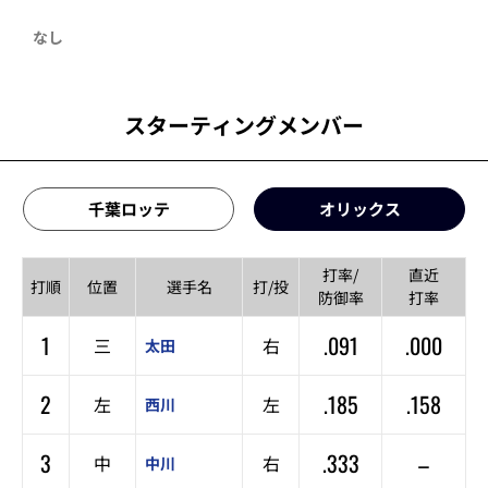
なし
スターティングメンバー
千葉ロッテ
オリックス
打率/
直近
打順
位置
選手名
打/投
防御率
打率
1
.091
.000
三
右
太田
2
.185
.158
左
左
西川
3
.333
–
中
右
中川