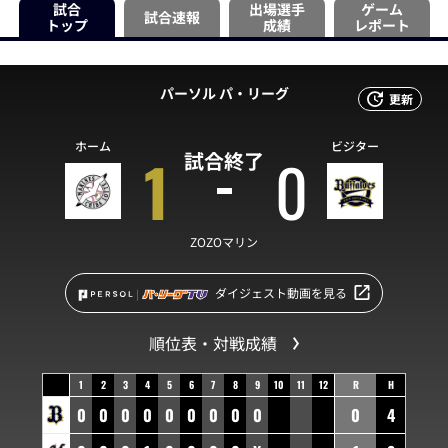
試合
出場選手
ゲーム
試合速報
トップ
成績
レポート
パーソル パ・リーグ
更新
ホーム
ビジター
1
0
試合終了
ZOZOマリン
ダイジェスト動画を見る
順位表・対戦成績
1
2
3
4
5
6
7
8
9
10
11
12
R
H
0
0
0
0
0
0
0
0
0
0
4