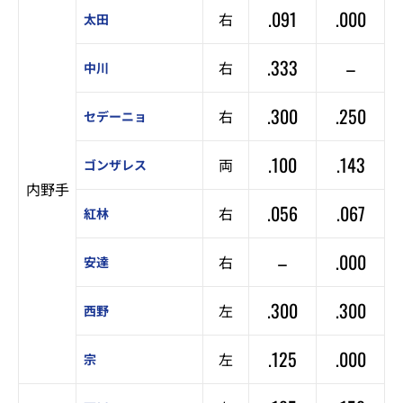
.091
.000
右
太田
.333
–
右
中川
.300
.250
右
セデーニョ
.100
.143
両
ゴンザレス
内野手
.056
.067
右
紅林
–
.000
右
安達
.300
.300
左
西野
.125
.000
左
宗