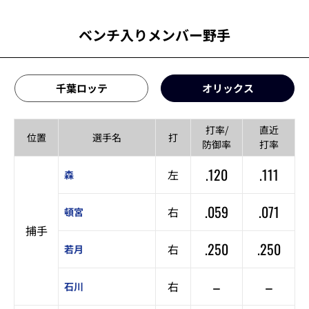
ベンチ入りメンバー野手
千葉ロッテ
オリックス
打率/
直近
位置
選手名
打
防御率
打率
.120
.111
左
森
.059
.071
右
頓宮
捕手
.250
.250
右
若月
–
–
右
石川