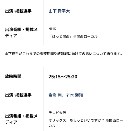
出演･掲載選手
山下 舜平大
NHK
出演番組・掲載メ
ディア
「ほっと関西」※関西ローカル
山下投手がこれまでの調整期間や終盤戦に向けての思いについて語ります。
25:15～25:20
放映時間
出演･掲載選手
岩嵜 翔
、
才木 海翔
テレビ大阪
出演番組・掲載メ
オリックス、ちょっといいですか？ ※関西ロー
ディア
カル