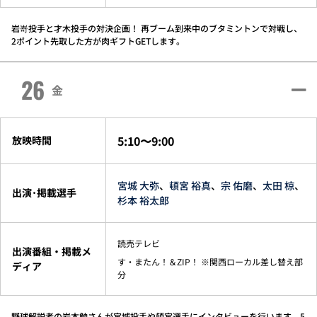
岩嵜投手と才木投手の対決企画！ 再ブーム到来中のブタミントンで対戦し、
2ポイント先取した方が肉ギフトGETします。
26
金
5:10〜9:00
放映時間
宮城 大弥
、
頓宮 裕真
、
宗 佑磨
、
太田 椋
、
出演･掲載選手
杉本 裕太郎
読売テレビ
出演番組・掲載メ
す・またん！＆ZIP！ ※関西ローカル差し替え部
ディア
分
野球解説者の岩本勉さんが宮城投手や頓宮選手にインタビューを行います。5