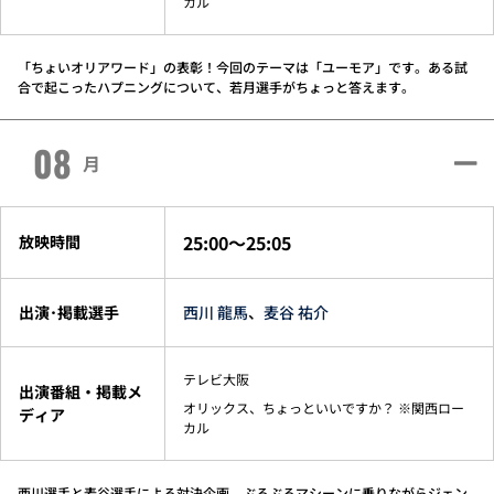
カル
「ちょいオリアワード」の表彰！今回のテーマは「ユーモア」です。ある試
合で起こったハプニングについて、若月選手がちょっと答えます。
08
月
25:00～25:05
放映時間
出演･掲載選手
西川 龍馬
、
麦谷 祐介
テレビ大阪
出演番組・掲載メ
オリックス、ちょっといいですか？ ※関西ロー
ディア
カル
西川選手と麦谷選手による対決企画。ぶるぶるマシーンに乗りながらジェン