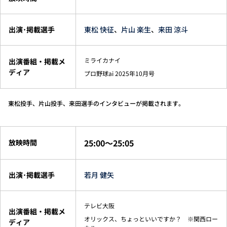
出演･掲載選手
東松 快征
、
片山 楽生
、
来田 涼斗
ミライカナイ
出演番組・掲載メ
ディア
プロ野球ai 2025年10月号
東松投手、片山投手、来田選手のインタビューが掲載されます。
25:00～25:05
放映時間
出演･掲載選手
若月 健矢
テレビ大阪
出演番組・掲載メ
オリックス、ちょっといいですか？ ※関西ロー
ディア