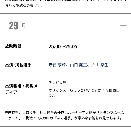
時25分頃放送予定です。
29
月
25:00～25:05
放映時間
出演･掲載選手
寺西 成騎
、
山口 廉王
、
片山 楽生
テレビ大阪
出演番組・掲載メ
オリックス、ちょっといいですか？ ※関西ロー
ディア
カル
寺西投手、山口投手、片山投手の仲良しルーキー三人組が「トランプふーふ
ーゲーム」に挑戦！ 3人の中の「あの選手」が意外な才能をお見せします。