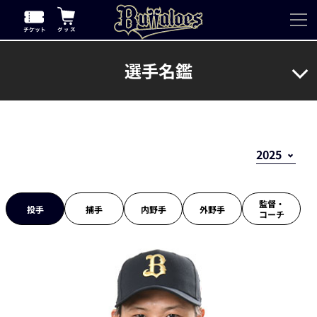
選手名鑑
監督・
投手
捕手
内野手
外野手
コーチ