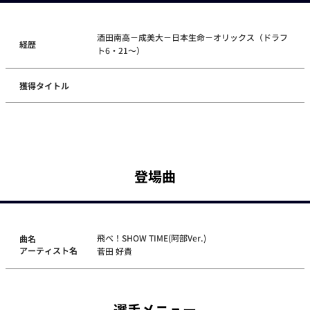
酒田南高－成美大－日本生命－オリックス（ドラフ
経歴
ト6・21～）
獲得タイトル
登場曲
飛べ！SHOW TIME(阿部Ver.)
曲名
アーティスト名
菅田 好貴
選手メニュー