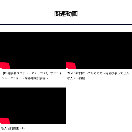
関連動画
【Bs選手会プロデュースデー2023】オンライ
カメラに向かってひとこと〜阿部投手ってどん
ントークショー～阿部翔太投手編～
な人？～前編
新人合同自主トレ