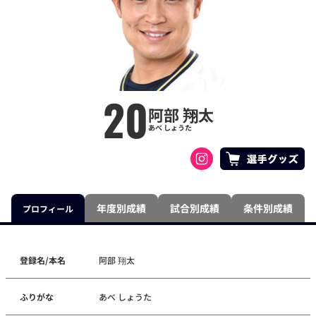
20
阿部 翔太
あべ しょうた
年度別成績
試合別成績
条件別成績
プロフィール
登録名/本名
阿部 翔太
ふりがな
あべ しょうた