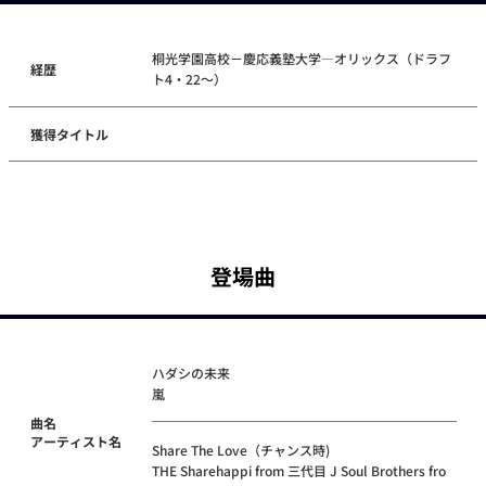
桐光学園高校－慶応義塾大学―オリックス（ドラフ
経歴
ト4・22～）
獲得タイトル
登場曲
ハダシの未来
嵐
曲名
アーティスト名
Share The Love（チャンス時)
THE Sharehappi from 三代目 J Soul Brothers fro