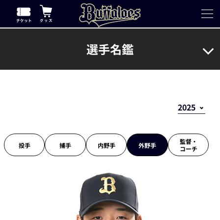
選手名鑑
監督・
投手
捕手
内野手
外野手
コーチ