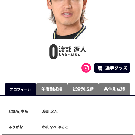
0
渡部 遼人
わたなべ はると
年度別成績
試合別成績
条件別成績
プロフィール
登録名/本名
渡部 遼人
ふりがな
わたなべ はると