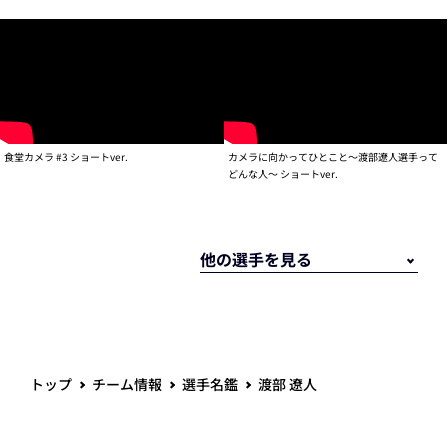
食堂カメラ #3 ショートver.
カメラに向かってひとこと～渡部遼人選手って
どんな人～ ショートver.
トップ
チーム情報
選手名鑑
渡部 遼人