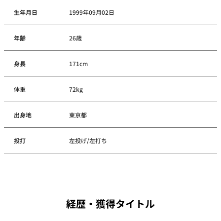
生年月日
1999年09月02日
年齢
26歳
身長
171cm
体重
72kg
出身地
東京都
投打
左投げ/左打ち
経歴・獲得タイトル