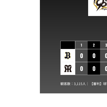
1
2
0
0
0
0
観客数：3,115人｜ 【審判】