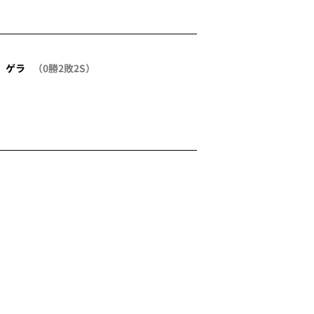
ゲラ
（0勝2敗2S）