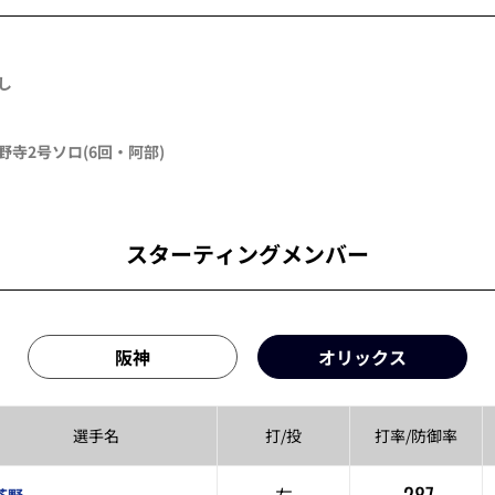
し
野寺
2号ソロ
(6回・
阿部
)
スターティングメンバー
阪神
オリックス
選手名
打/投
打率/
防御率