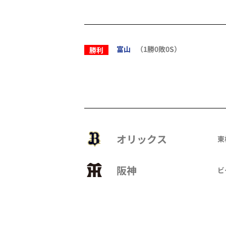
富山
（1勝0敗0S）
勝利
オリックス
東
阪神
ビ