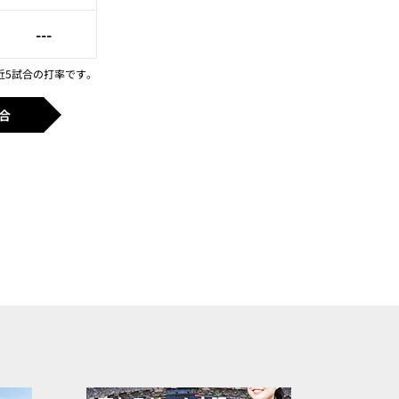
---
近5試合の打率です。
合