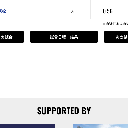
0.56
左
東松
※直近打率は直
前の試合
試合日程・結果
次の試
SUPPORTED BY