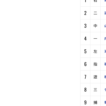
1
右
2
二
3
中
4
一
5
左
6
指
7
遊
8
三
9
捕