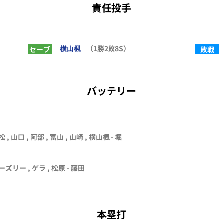
責任投手
横山楓
（1勝2敗8S）
セーブ
敗戦
バッテリー
松
,
山口
,
阿部
,
富山
,
山崎
,
横山楓
-
堀
ーズリー , ゲラ , 松原 - 藤田
本塁打