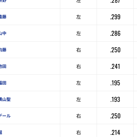
.287
左
茶野
.299
左
遠藤
.286
左
山中
.250
右
内藤
.241
右
池田
.195
左
福田
.193
左
横山聖
.250
右
デール
.214
右
堀