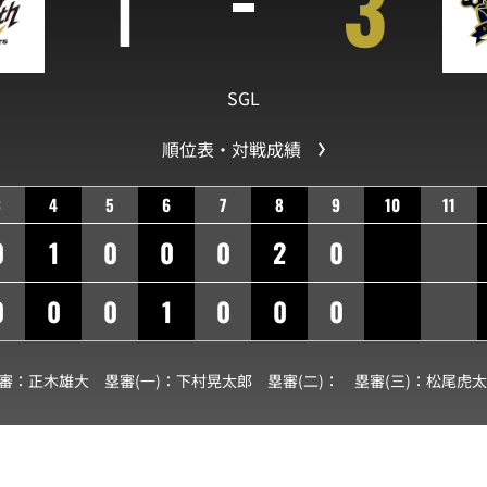
1
3
SGL
順位表・対戦成績
3
4
5
6
7
8
9
10
11
0
1
0
0
0
2
0
0
0
0
1
0
0
0
球審：
正木雄大
塁審(一)：
下村晃太郎
塁審(二)：
塁審(三)：
松尾虎太