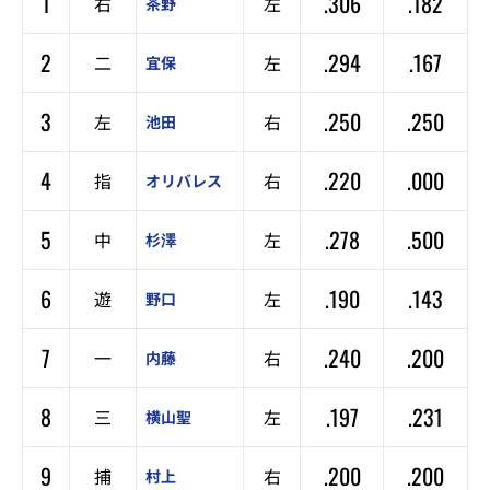
1
.306
.182
右
左
茶野
2
.294
.167
二
左
宜保
3
.250
.250
左
右
池田
4
.220
.000
指
右
オリバレス
5
.278
.500
中
左
杉澤
6
.190
.143
遊
左
野口
7
.240
.200
一
右
内藤
8
.197
.231
三
左
横山聖
9
.200
.200
捕
右
村上