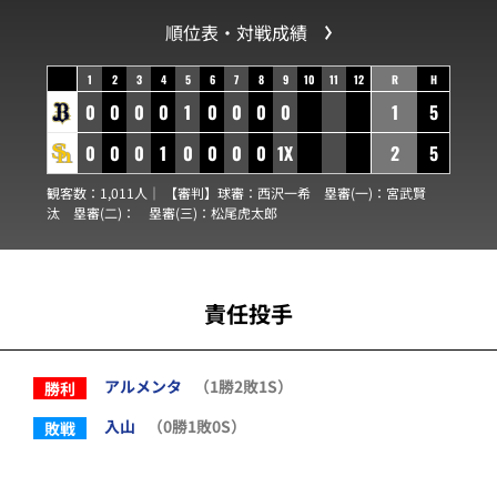
順位表・対戦成績
1
2
3
4
5
6
7
8
9
10
11
12
R
H
0
0
0
0
1
0
0
0
0
1
5
0
0
0
1
0
0
0
0
1X
2
5
観客数：1,011人｜ 【審判】球審：
西沢一希
塁審(一)：
宮武賢
汰
塁審(二)：
塁審(三)：
松尾虎太郎
責任投手
アルメンタ
（1勝2敗1S）
勝利
入山
（0勝1敗0S）
敗戦