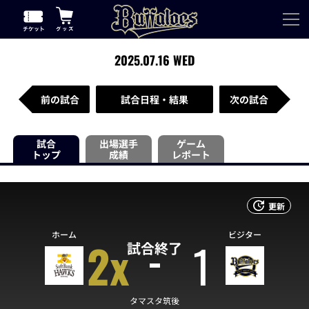
2025.07.16 WED
前の試合
試合日程・結果
次の試合
試合
出場選手
ゲーム
トップ
成績
レポート
更新
ホーム
ビジター
2x
1
試合終了
タマスタ筑後