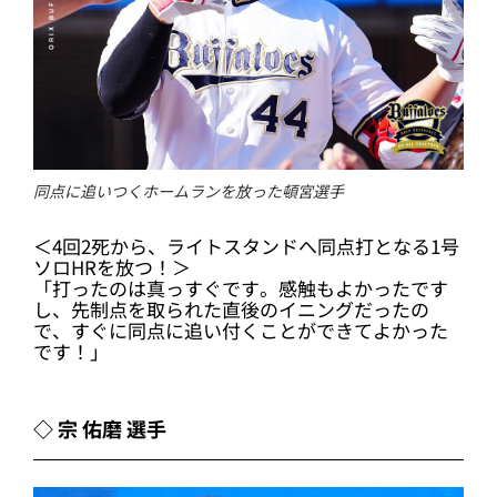
同点に追いつくホームランを放った頓宮選手
＜4回2死から、ライトスタンドへ同点打となる1号
ソロHRを放つ！＞
「打ったのは真っすぐです。感触もよかったです
し、先制点を取られた直後のイニングだったの
で、すぐに同点に追い付くことができてよかった
です！」
◇ 宗 佑磨 選手