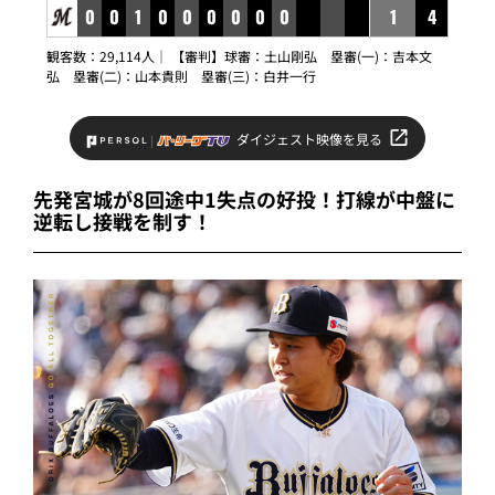
0
0
1
0
0
0
0
0
0
1
4
観客数：29,114人｜ 【審判】球審：土山剛弘 塁審(一)：吉本文
弘 塁審(二)：山本貴則 塁審(三)：白井一行
ダイジェスト映像を見る
先発宮城が8回途中1失点の好投！打線が中盤に
逆転し接戦を制す！