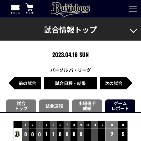
試合情報トップ
2023.04.16 SUN
パーソル パ・リーグ
前の試合
試合日程・結果
次の試合
試合
出場選手
ゲーム
試合速報
トップ
成績
レポート
1
2
3
4
5
6
7
8
9
10
11
12
R
H
0
0
0
1
1
0
0
0
0
2
5