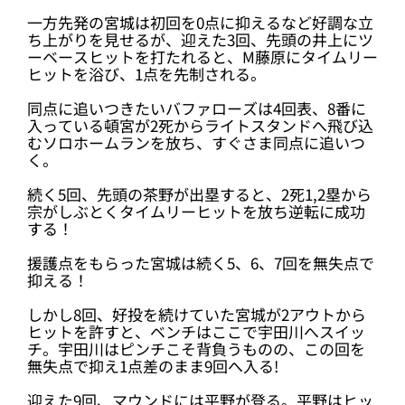
一方先発の宮城は初回を0点に抑えるなど好調な立
ち上がりを見せるが、迎えた3回、先頭の井上にツ
ーベースヒットを打たれると、M藤原にタイムリー
ヒットを浴び、1点を先制される。
同点に追いつきたいバファローズは4回表、8番に
入っている頓宮が2死からライトスタンドへ飛び込
むソロホームランを放ち、すぐさま同点に追いつ
く。
続く5回、先頭の茶野が出塁すると、2死1,2塁から
宗がしぶとくタイムリーヒットを放ち逆転に成功
する！
援護点をもらった宮城は続く5、6、7回を無失点で
抑える！
しかし8回、好投を続けていた宮城が2アウトから
ヒットを許すと、ベンチはここで宇田川へスイッ
チ。宇田川はピンチこそ背負うものの、この回を
無失点で抑え1点差のまま9回へ入る!
迎えた9回、マウンドには平野が登る。平野はヒッ