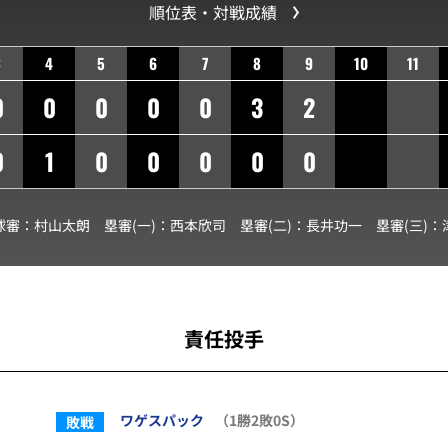
順位表・対戦成績
3
4
5
6
7
8
9
10
11
0
0
0
0
0
3
2
0
1
0
0
0
0
0
球審：
村山太朗
塁審(一)：
西本欣司
塁審(二)：
長井功一
塁審(三)：
責任投手
ワゲスパック
（1勝2敗0S）
敗戦