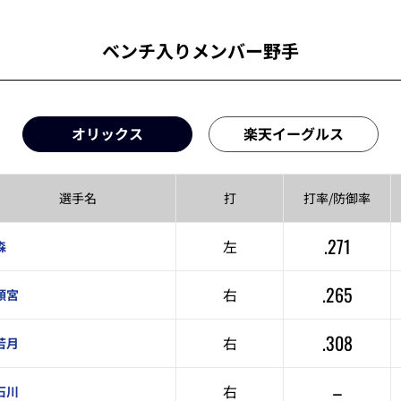
ベンチ入りメンバー野手
オリックス
楽天イーグルス
選手名
打
打率/
防御率
.271
左
森
.265
右
頓宮
.308
右
若月
–
右
石川