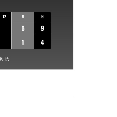
12
R
H
5
9
1
4
津川力