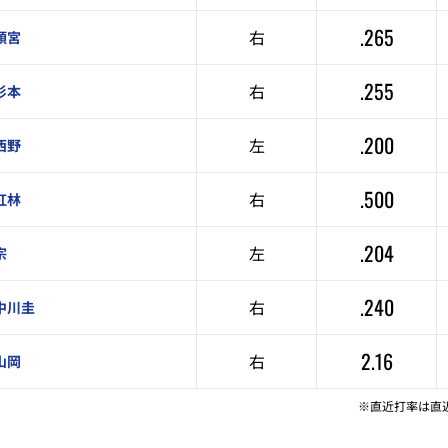
.265
右
頓宮
.255
右
杉本
.200
左
西野
.500
右
紅林
.204
左
宗
.240
右
中川圭
2.16
右
山岡
※直近打率は直