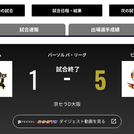
前の試合
試合日程・結果
次の試
試合速報
出場選手
成績
ム
パーソル パ・リーグ
1
5
試合終了
京セラD大阪
ダイジェスト動画を見る