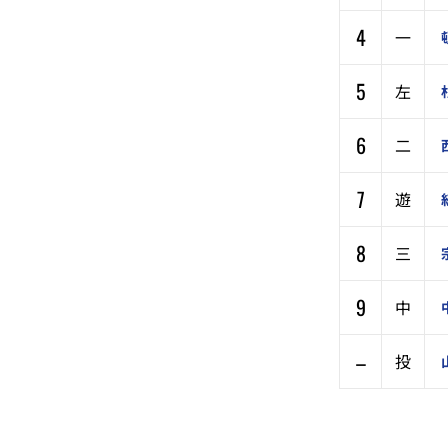
4
一
5
左
6
二
7
遊
8
三
9
中
–
投