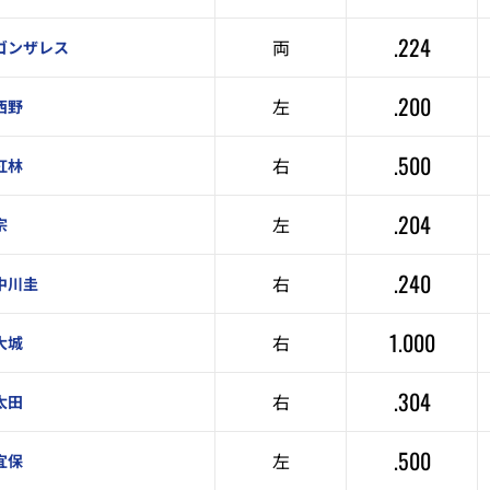
.224
両
ゴンザレス
.200
左
西野
.500
右
紅林
.204
左
宗
.240
右
中川圭
1.000
右
大城
.304
右
太田
.500
左
宜保