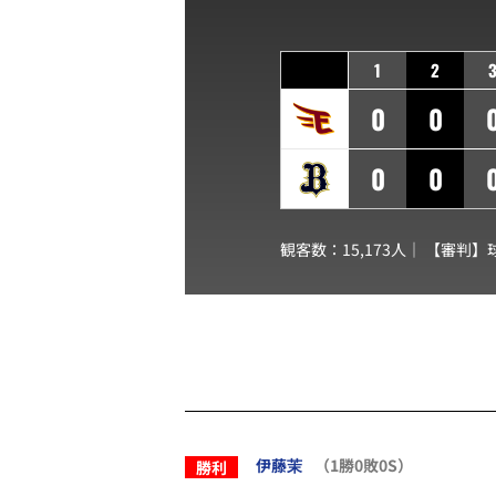
1
2
0
0
0
0
観客数：15,173人｜ 【審判】
伊藤茉
（1勝0敗0S）
勝利