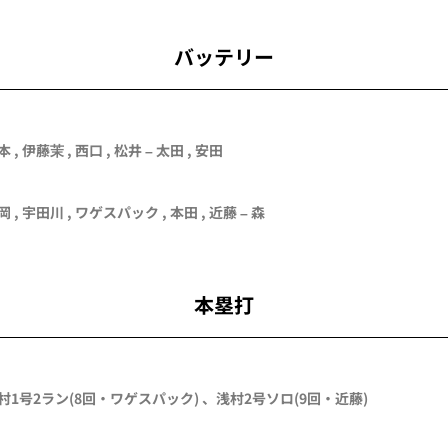
バッテリー
本
,
伊藤茉
,
西口
,
松井
–
太田
,
安田
岡
,
宇田川
,
ワゲスパック
,
本田
,
近藤
–
森
本塁打
村
1号2ラン
(8回・
ワゲスパック
)
、
浅村
2号ソロ
(9回・
近藤
)