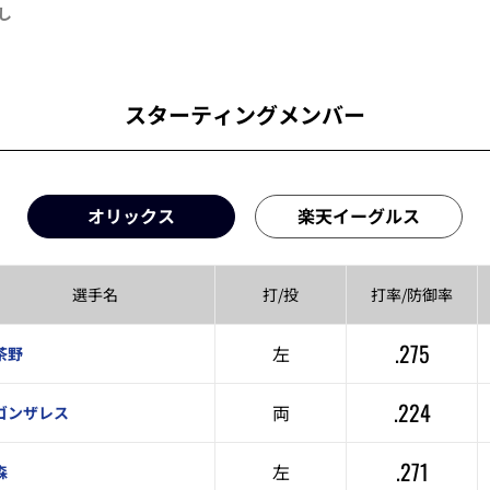
し
スターティングメンバー
オリックス
楽天イーグルス
選手名
打/投
打率/
防御率
.275
左
茶野
.224
両
ゴンザレス
.271
左
森