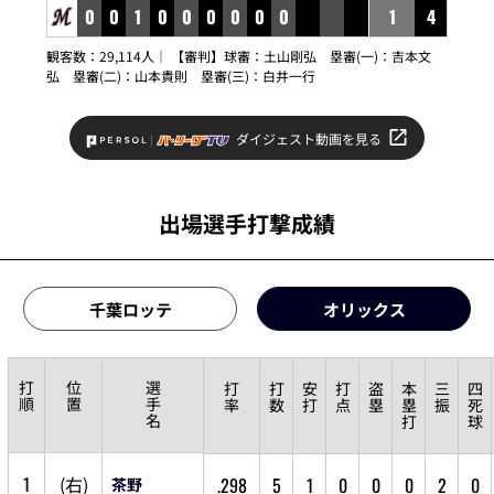
0
0
1
0
0
0
0
0
0
1
4
観客数：29,114人｜ 【審判】球審：
土山剛弘
塁審(一)：
吉本文
弘
塁審(二)：
山本貴則
塁審(三)：
白井一行
ダイジェスト動画を見る
出場選手打撃成績
千葉ロッテ
オリックス
打
位
選
打
打
安
打
盗
本
三
四
順
置
手
率
数
打
点
塁
塁
振
死
名
打
球
1
(
右
)
.298
5
1
0
0
0
2
0
茶野