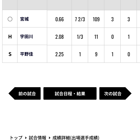
○
0.66
7 2/3
109
3
3
宮城
H
2.08
1/3
11
0
1
宇田川
S
2.25
1
9
1
0
平野佳
前の試合
試合日程・結果
次の試合
トップ
試合情報
成績詳細(出場選手成績)