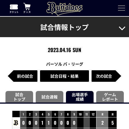
試合情報トップ
2023.04.16 SUN
パーソル パ・リーグ
前の試合
試合日程・結果
次の試合
試合
出場選手
ゲーム
試合速報
トップ
成績
レポート
1
2
3
4
5
6
7
8
9
10
11
12
R
H
0
0
0
1
1
0
0
0
0
2
5