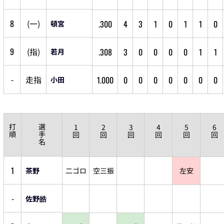
8
(
一
)
.300
4
3
1
0
1
1
0
頓宮
9
(
指
)
.308
3
0
0
0
0
1
1
若月
-
走
指
1.000
0
0
0
0
0
0
0
小田
打
選
1
2
3
4
5
6
順
手
回
回
回
回
回
回
名
1
茶野
二ゴロ
空三振
左安
-
佐野皓