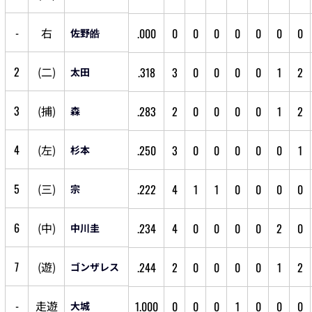
-
右
.000
0
0
0
0
0
0
0
佐野皓
2
(
二
)
.318
3
0
0
0
0
1
2
太田
3
(
捕
)
.283
2
0
0
0
0
1
2
森
4
(
左
)
.250
3
0
0
0
0
0
1
杉本
5
(
三
)
.222
4
1
1
0
0
0
0
宗
6
(
中
)
.234
4
0
0
0
0
2
0
中川圭
7
(
遊
)
.244
2
0
0
0
0
1
2
ゴンザレス
-
走
遊
1.000
0
0
0
1
0
0
0
大城