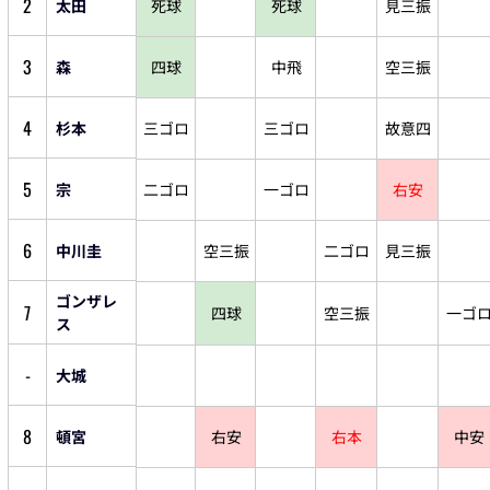
2
太田
死球
死球
見三振
3
森
四球
中飛
空三振
4
杉本
三ゴロ
三ゴロ
故意四
5
宗
二ゴロ
一ゴロ
右安
6
中川圭
空三振
二ゴロ
見三振
ゴンザレ
7
四球
空三振
一ゴ
ス
-
大城
8
頓宮
右安
右本
中安