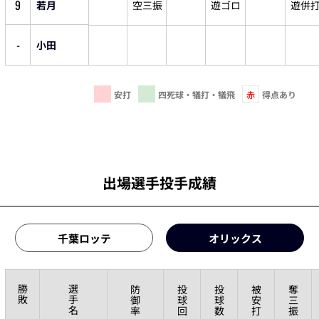
9
若月
空三振
遊ゴロ
遊併
-
小田
安打
四死球・犠打・犠飛
赤
得点あり
出場選手投手成績
千葉ロッテ
オリックス
勝
選
防
投
投
被
奪
敗
手
御
球
球
安
三
名
率
回
数
打
振