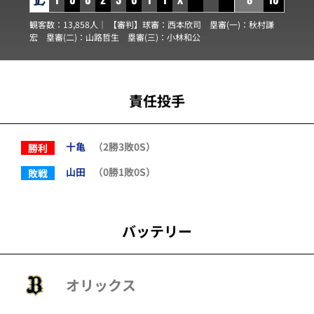
観客数：13,858人｜ 【審判】球審：
西本欣司
塁審(一)：
秋村謙
宏
塁審(二)：
山路哲生
塁審(三)：
小林和公
責任投手
十亀
（2勝3敗0S）
勝利
山田
（0勝1敗0S）
敗戦
バッテリー
オリックス