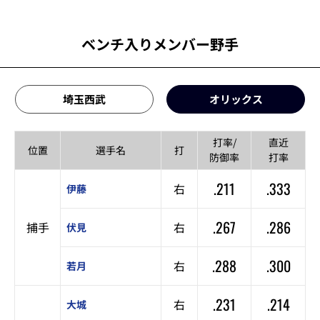
ベンチ入りメンバー野手
埼玉西武
オリックス
打率/
直近
位置
選手名
打
防御率
打率
.211
.333
右
伊藤
.267
.286
捕手
右
伏見
.288
.300
右
若月
.231
.214
右
大城