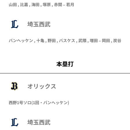
山田
,
比嘉
,
海田
,
塚原
,
赤間
–
若月
埼玉西武
バンヘッケン ,
十亀
,
野田
,
バスケス
,
武隈
,
増田
–
岡田
,
炭谷
本塁打
オリックス
西野
1号ソロ
(1回・
バンヘッケン
)
埼玉西武