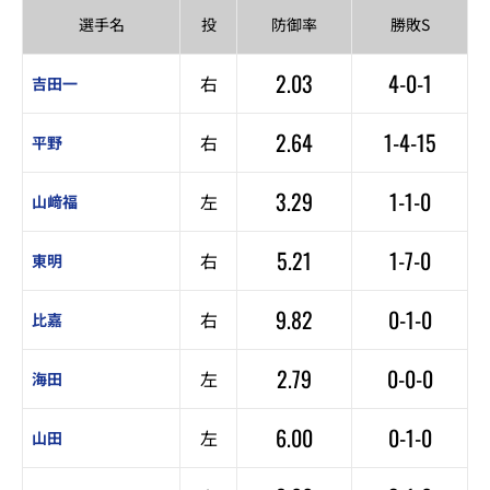
選手名
投
防御率
勝敗S
2.03
4-0-1
右
吉田一
2.64
1-4-15
右
平野
3.29
1-1-0
左
山﨑福
5.21
1-7-0
右
東明
9.82
0-1-0
右
比嘉
2.79
0-0-0
左
海田
6.00
0-1-0
左
山田