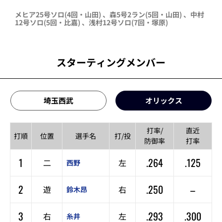
メヒア
25号ソロ
(4回・
山田
)
、
森
5号2ラン
(5回・
山田
)
、
中村
12号ソロ
(5回・
比嘉
)
、
浅村
12号ソロ
(7回・
塚原
)
スターティングメンバー
埼玉西武
オリックス
打率/
直近
打順
位置
選手名
打/投
防御率
打率
1
.264
.125
二
左
西野
2
.250
–
遊
右
鈴木昂
3
.293
.300
右
左
糸井