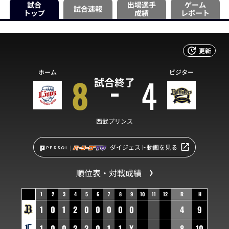
試合
出場選手
ゲーム
試合速報
トップ
成績
レポート
更新
ホーム
ビジター
8
4
試合終了
西武プリンス
ダイジェスト動画を見る
順位表・対戦成績
1
2
3
4
5
6
7
8
9
10
11
12
R
H
1
0
1
2
0
0
0
0
0
4
9
1
0
0
2
3
0
1
1
X
8
10