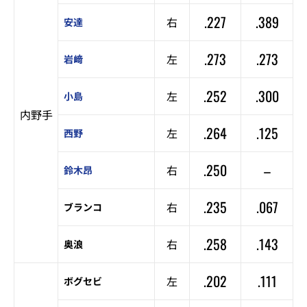
.227
.389
右
安達
.273
.273
左
岩﨑
.252
.300
左
小島
内野手
.264
.125
左
西野
.250
–
右
鈴木昂
.235
.067
右
ブランコ
.258
.143
右
奥浪
.202
.111
左
ボグセビ