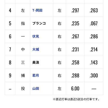
4
.297
.263
左
左
T-岡田
5
.235
.067
指
右
ブランコ
6
.267
.286
一
右
伏見
7
.231
.214
中
右
大城
8
.258
.143
三
右
奥浪
9
.288
.300
捕
右
若月
–
6.00
—
投
左
山田
※直近打率は直近5試合の打率です。