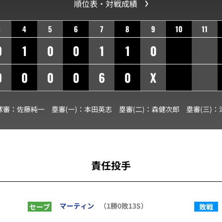
順位表・対戦成績
3
4
5
6
7
8
9
10
11
0
1
0
0
1
1
0
0
0
0
0
6
0
X
球審：
佐藤純一
塁審(一)：
本田英志
塁審(二)：
森健次郎
塁審(三)：
責任投手
マーティン
（1勝0敗13S）
セーブ
敗戦