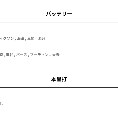
バッテリー
ィクソン
,
海田
,
赤間
–
若月
梨
,
鍵谷
,
バース
,
マーティン
– 大野
本塁打
し