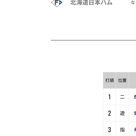
北海道日本ハム
な
打順
位置
1
二
2
遊
3
指