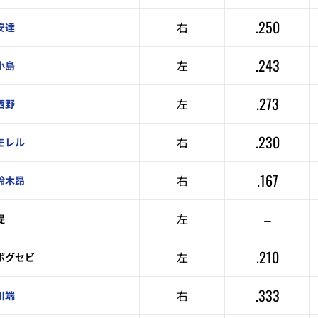
.250
右
安達
.243
左
小島
.273
左
西野
.230
右
モレル
.167
右
鈴木昂
–
左
堤
.210
左
ボグセビ
.333
右
川端