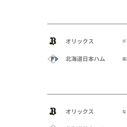
オリックス
デ
北海道日本ハム
高
オリックス
な