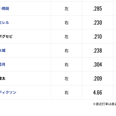
.285
左
T-岡田
.230
右
モレル
.210
左
ボグセビ
.238
右
大城
.304
右
若月
.209
左
駿太
4.66
右
ディクソン
※直近打率は直