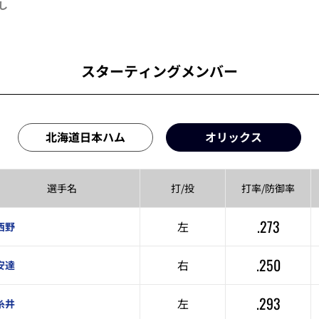
し
スターティングメンバー
北海道日本ハム
オリックス
選手名
打/投
打率/
防御率
.273
左
西野
.250
右
安達
.293
左
糸井