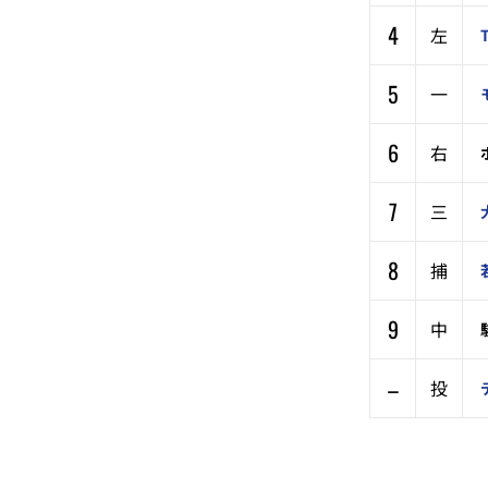
4
左
5
一
6
右
7
三
8
捕
9
中
–
投