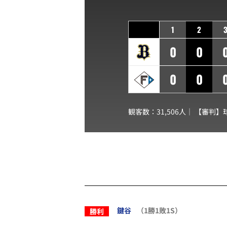
1
2
0
0
0
0
観客数：31,506人｜ 【審判】
鍵谷
（1勝1敗1S）
勝利