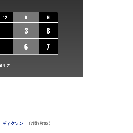
12
R
H
3
8
6
7
津川力
ディクソン
（7勝7敗0S）