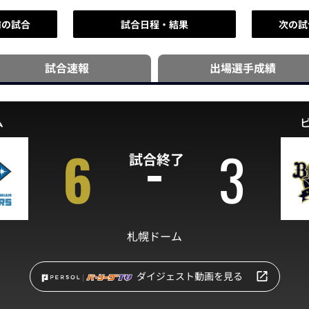
前の試合
試合日程・結果
次の試
試合速報
出場選手
成績
ム
6
3
試合終了
札幌ドーム
ダイジェスト動画を見る