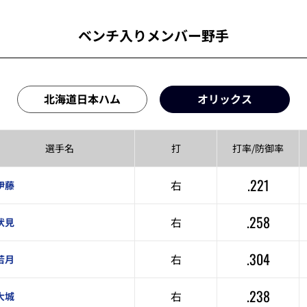
ベンチ入りメンバー野手
北海道日本ハム
オリックス
選手名
打
打率/
防御率
.221
右
伊藤
.258
右
伏見
.304
右
若月
.238
右
大城