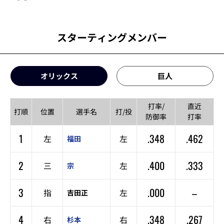
スターティングメンバー
オリックス
巨人
打率/
直近
打順
位置
選手名
打/投
防御率
打率
1
.348
.462
左
左
福田
2
.400
.333
三
左
宗
3
.000
–
指
左
吉田正
4
.348
.267
右
右
杉本