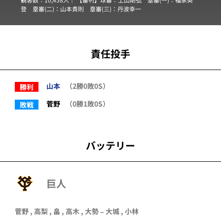
登
塁審(二)：
山本貴則
塁審(三)：
丹波幸一
責任投手
山本
（2勝0敗0S）
勝利
菅野
（0勝1敗0S）
敗戦
バッテリー
巨人
菅野 , 高梨 , 畠 , 高木 , 大勢 – 大城 , 小林