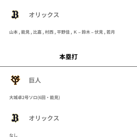
オリックス
山本
,
能見
,
比嘉
,
村西
,
平野佳
, Ｋ –
鈴木
–
伏見
,
若月
本塁打
巨人
大城卓
2号ソロ
(6回・
能見
)
オリックス
なし