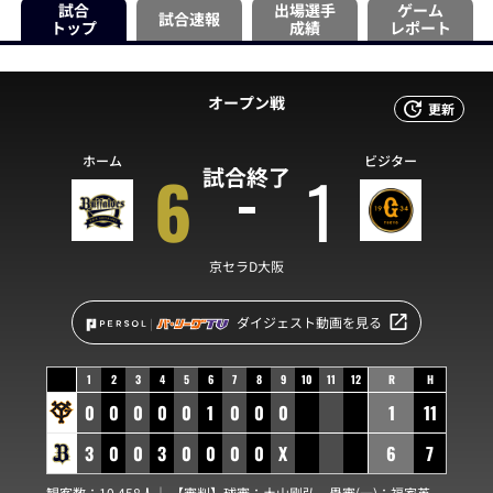
試合
出場選手
ゲーム
試合速報
トップ
成績
レポート
オープン戦
更新
ホーム
ビジター
6
1
試合終了
京セラD大阪
ダイジェスト動画を見る
1
2
3
4
5
6
7
8
9
10
11
12
R
H
0
0
0
0
0
1
0
0
0
1
11
3
0
0
3
0
0
0
0
X
6
7
観客数：10,458人｜ 【審判】球審：
土山剛弘
塁審(一)：
福家英