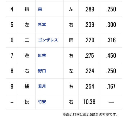
4
.289
.250
指
左
森
5
.239
.300
左
右
杉本
6
.220
.316
二
両
ゴンザレス
7
.275
.450
遊
右
紅林
8
.224
.250
右
左
野口
9
.254
.167
捕
右
若月
–
10.38
—
投
右
竹安
※直近打率は直近5試合の打率です。