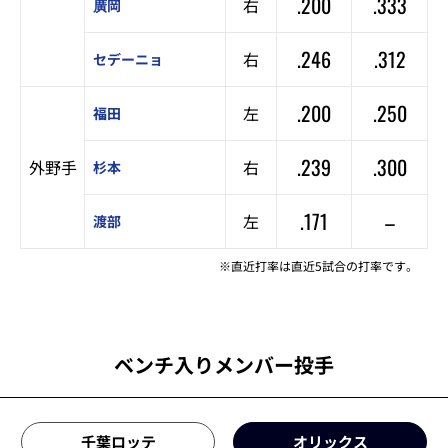
.200
.333
右
廣岡
.246
.312
右
セデーニョ
.200
.250
左
福田
.239
.300
外野手
右
杉本
.171
–
左
渡部
※直近打率は直近5試合の打率です。
ベンチ入りメンバー投手
千葉ロッテ
オリックス