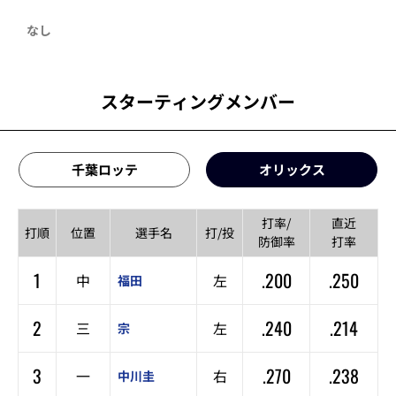
なし
スターティングメンバー
千葉ロッテ
オリックス
打率/
直近
打順
位置
選手名
打/投
防御率
打率
1
.200
.250
中
左
福田
2
.240
.214
三
左
宗
3
.270
.238
一
右
中川圭