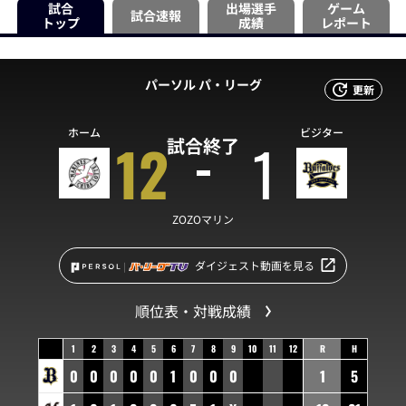
試合
出場選手
ゲーム
試合速報
トップ
成績
レポート
パーソル パ・リーグ
更新
ホーム
ビジター
12
1
試合終了
ZOZOマリン
ダイジェスト動画を見る
順位表・対戦成績
1
2
3
4
5
6
7
8
9
10
11
12
R
H
0
0
0
0
0
1
0
0
0
1
5