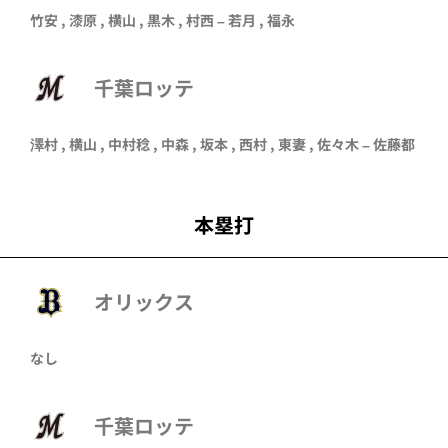
竹安
,
漆原
,
横山
,
黒木
,
村西
–
若月
,
福永
千葉ロッテ
澤村
,
横山
,
中村稔
,
中森
,
坂本
,
西村
,
東妻
,
佐々木
–
佐藤都
本塁打
オリックス
なし
千葉ロッテ