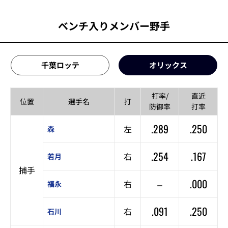
ベンチ入りメンバー野手
千葉ロッテ
オリックス
打率/
直近
位置
選手名
打
防御率
打率
.289
.250
左
森
.254
.167
右
若月
捕手
–
.000
右
福永
.091
.250
右
石川