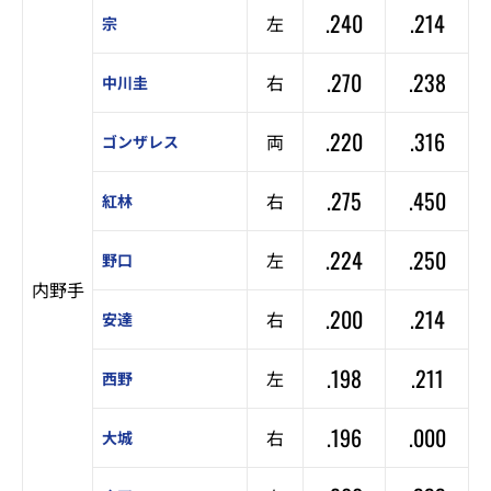
.240
.214
左
宗
.270
.238
右
中川圭
.220
.316
両
ゴンザレス
.275
.450
右
紅林
.224
.250
左
野口
内野手
.200
.214
右
安達
.198
.211
左
西野
.196
.000
右
大城