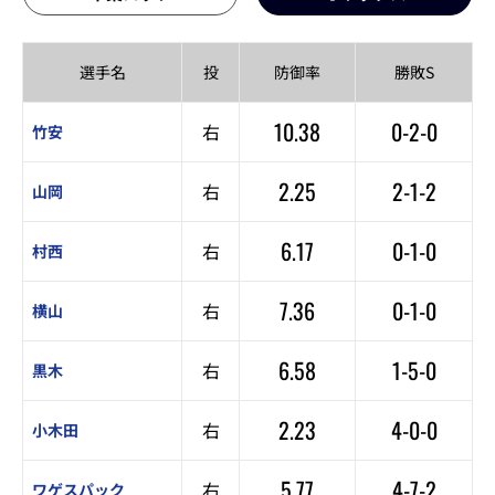
選手名
投
防御率
勝敗S
10.38
0-2-0
右
竹安
2.25
2-1-2
右
山岡
6.17
0-1-0
右
村西
7.36
0-1-0
右
横山
6.58
1-5-0
右
黒木
2.23
4-0-0
右
小木田
5.77
4-7-2
右
ワゲスパック