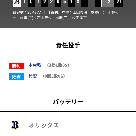
1
0
1
2
2
0
5
1
X
12
21
観客数：23,497人｜ 【審判】球審：
山口義治
塁審(一)：
小林和
公
塁審(二)：
石山智也
塁審(三)：
牧田匡平
責任投手
中村稔
（3勝1敗0S）
勝利
竹安
（0勝2敗0S）
敗戦
バッテリー
オリックス