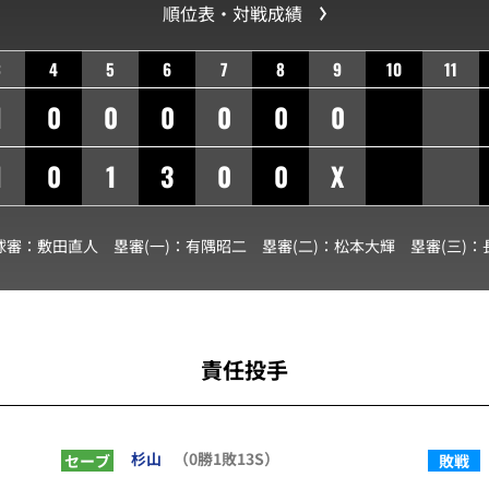
順位表・対戦成績
3
4
5
6
7
8
9
10
11
1
0
0
0
0
0
0
1
0
1
3
0
0
X
球審：
敷田直人
塁審(一)：
有隅昭二
塁審(二)：
松本大輝
塁審(三)：
責任投手
杉山
（0勝1敗13S）
セーブ
敗戦