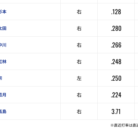
.128
右
杉本
.280
右
太田
.266
右
中川
.248
右
紅林
.250
左
宗
.224
右
若月
3.71
右
高島
※直近打率は直