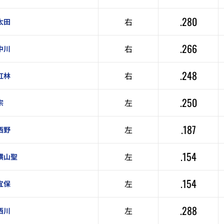
.280
右
太田
.266
右
中川
.248
右
紅林
.250
左
宗
.187
左
西野
.154
左
横山聖
.154
左
宜保
.288
左
西川