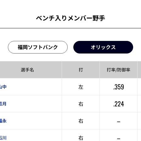
ベンチ入りメンバー野手
福岡ソフトバンク
オリックス
選手名
打
打率/
防御率
.359
左
山中
.224
右
若月
–
右
福永
–
右
石川