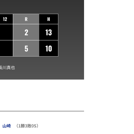
12
R
H
2
13
5
10
長川真也
山崎
（1勝3敗0S）