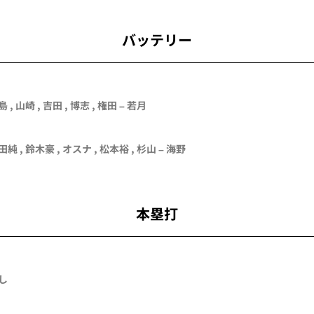
バッテリー
島
,
山崎
,
吉田
,
博志
,
権田
–
若月
田純
,
鈴木豪
,
オスナ
,
松本裕
,
杉山
–
海野
本塁打
し