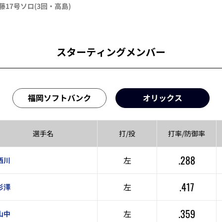
藤
17号ソロ
(3回・
高島
)
スターティングメンバー
福岡ソフトバンク
オリックス
選手名
打/投
打率/
防御率
.288
左
西川
.417
左
杉澤
.359
左
山中