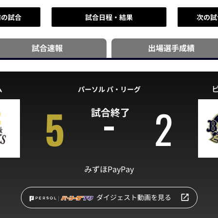
前の試合
試合日程・結果
次の試
試合速報
出場選手
成績
ム
パーソル パ・リーグ
5
2
試合終了
みずほPayPay
ダイジェスト動画を見る