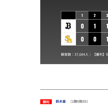
1
2
0
1
0
0
観客数：37,684人｜ 【審判】
鈴木豪
（1勝0敗0S）
勝利