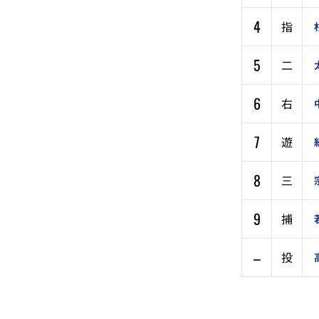
4
指
5
二
6
右
7
遊
8
三
9
捕
–
投