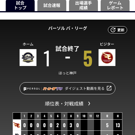
試合
出場選手
ゲーム
試合速報
トップ
成績
レポート
パーソル パ・リーグ
更新
ホーム
ビジター
1
5
試合終了
ほっと神戸
ダイジェスト動画を見る
順位表・対戦成績
1
2
3
4
5
6
7
8
9
10
11
12
R
H
0
0
0
0
0
2
0
3
0
5
13