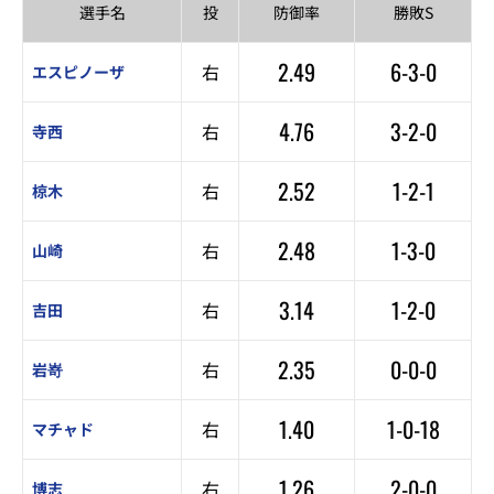
選手名
投
防御率
勝敗S
2.49
6-3-0
右
エスピノーザ
4.76
3-2-0
右
寺西
2.52
1-2-1
右
椋木
2.48
1-3-0
右
山崎
3.14
1-2-0
右
吉田
2.35
0-0-0
右
岩嵜
1.40
1-0-18
右
マチャド
1.26
2-0-0
右
博志