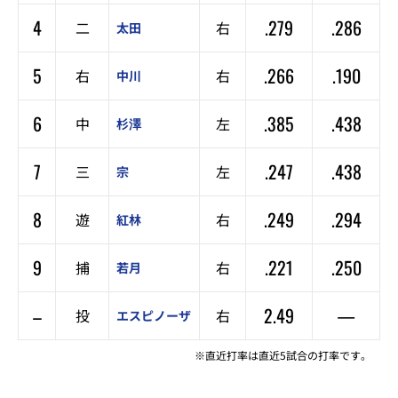
4
.279
.286
二
右
太田
5
.266
.190
右
右
中川
6
.385
.438
中
左
杉澤
7
.247
.438
三
左
宗
8
.249
.294
遊
右
紅林
9
.221
.250
捕
右
若月
–
2.49
—
投
右
エスピノーザ
※直近打率は直近5試合の打率です。