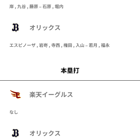
岸
,
九谷
,
藤原
–
石原
,
堀内
オリックス
エスピノーザ
,
岩嵜
,
寺西
,
権田
,
入山
–
若月
,
福永
本塁打
楽天イーグルス
なし
オリックス