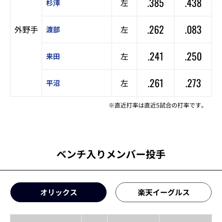
.385
.438
左
杉澤
.262
.083
外野手
左
渡部
.241
.250
左
来田
.261
.273
左
平沼
※直近打率は直近5試合の打率です。
ベンチ入りメンバー投手
オリックス
楽天イーグルス