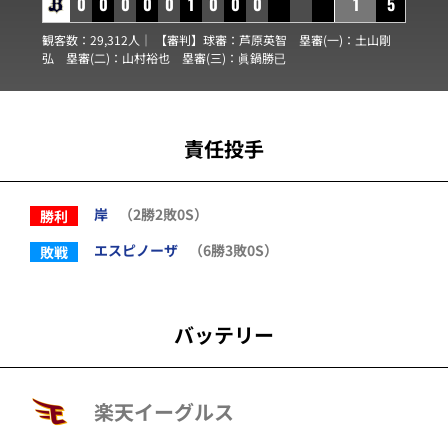
0
0
0
0
0
1
0
0
0
1
5
観客数：29,312人｜ 【審判】球審：
芦原英智
塁審(一)：
土山剛
弘
塁審(二)：
山村裕也
塁審(三)：
眞鍋勝已
責任投手
岸
（2勝2敗0S）
勝利
エスピノーザ
（6勝3敗0S）
敗戦
バッテリー
楽天イーグルス