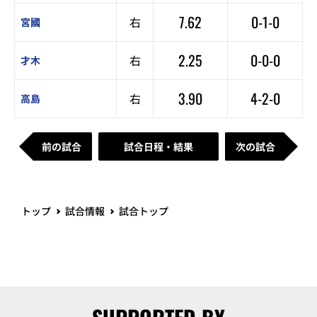
7.62
0-1-0
右
宮國
2.25
0-0-0
右
才木
3.90
4-2-0
右
高島
前の試合
試合日程・結果
次の試合
トップ
試合情報
試合トップ