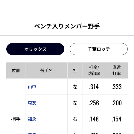
ベンチ入りメンバー野手
オリックス
千葉ロッテ
打率/
直近
位置
選手名
打
防御率
打率
.314
.333
左
山中
.256
.200
左
森友
.148
.154
捕手
右
福永