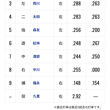
3
.288
.263
左
左
西川
4
.283
.263
二
右
太田
5
.256
.200
指
左
森友
6
.248
.267
遊
右
紅林
7
.244
.250
中
左
渡部
8
.255
.000
右
右
中川
9
.148
.154
捕
右
福永
–
2.92
—
投
右
九里
※直近打率は直近5試合の打率です。