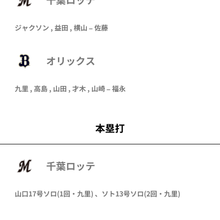
ジャクソン
,
益田
,
横山
–
佐藤
オリックス
九里
,
高島
,
山田
,
才木
,
山崎
–
福永
本塁打
千葉ロッテ
山口
17号ソロ
(1回・
九里
)
、
ソト
13号ソロ
(2回・
九里
)