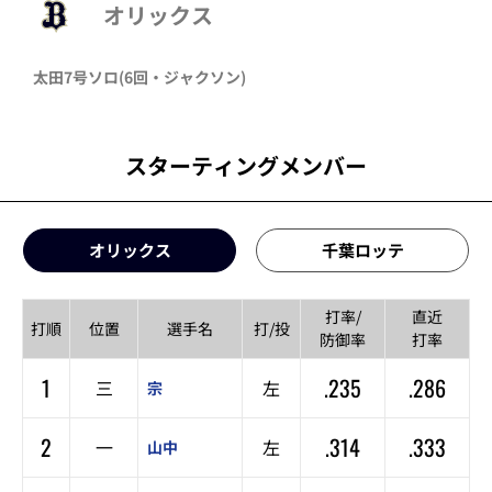
オリックス
太田
7号ソロ
(6回・
ジャクソン
)
スターティングメンバー
オリックス
千葉ロッテ
打率/
直近
打順
位置
選手名
打/投
防御率
打率
1
.235
.286
三
左
宗
2
.314
.333
一
左
山中