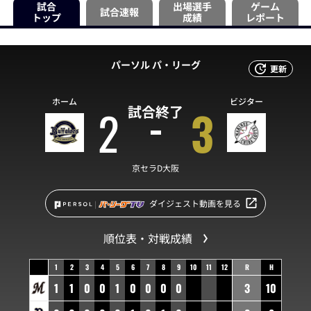
試合
出場選手
ゲーム
試合速報
トップ
成績
レポート
パーソル パ・リーグ
更新
ホーム
ビジター
2
3
試合終了
京セラD大阪
ダイジェスト動画を見る
順位表・対戦成績
1
2
3
4
5
6
7
8
9
10
11
12
R
H
1
1
0
0
1
0
0
0
0
3
10