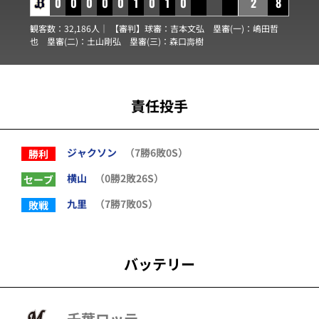
0
0
0
0
0
1
0
1
0
2
8
観客数：32,186人｜ 【審判】球審：
吉本文弘
塁審(一)：
嶋田哲
也
塁審(二)：
土山剛弘
塁審(三)：
森口壽樹
責任投手
ジャクソン
（7勝6敗0S）
勝利
横山
（0勝2敗26S）
セーブ
九里
（7勝7敗0S）
敗戦
バッテリー
千葉ロッテ