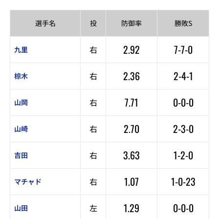
選手名
投
防御率
勝敗S
2.92
7-7-0
右
九里
2.36
2-4-1
右
椋木
7.71
0-0-0
右
山岡
2.70
2-3-0
右
山崎
3.63
1-2-0
右
吉田
1.07
1-0-23
右
マチャド
1.29
0-0-0
左
山田