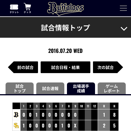
試合情報トップ
2016.07.20 WED
前の試合
試合日程・結果
次の試合
試合
出場選手
ゲーム
試合速報
トップ
成績
レポート
1
2
3
4
5
6
7
8
9
10
11
12
R
H
0
0
1
0
0
0
0
0
0
1
8
1
0
0
0
0
0
1
0
X
2
5