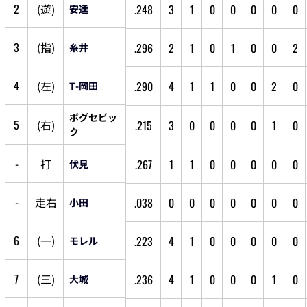
2
(
遊
)
.248
3
1
0
0
0
0
0
安達
3
(
指
)
.296
2
1
0
1
0
0
2
糸井
4
(
左
)
.290
4
1
1
0
0
2
0
T-岡田
ボグセビッ
5
(
右
)
.215
3
0
0
0
0
1
0
ク
-
打
.267
1
1
0
0
0
0
0
伏見
-
走
右
.038
0
0
0
0
0
0
0
小田
6
(
一
)
.223
4
1
0
0
0
0
0
モレル
7
(
三
)
.236
4
1
0
0
0
1
0
大城