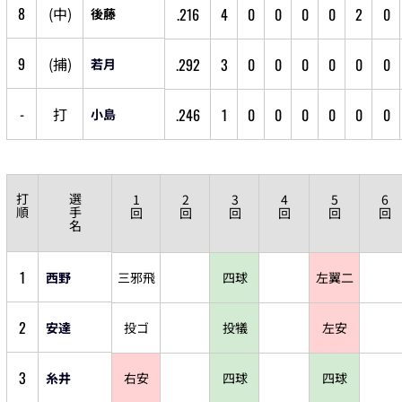
8
(
中
)
.216
4
0
0
0
0
2
0
後藤
9
(
捕
)
.292
3
0
0
0
0
0
0
若月
-
打
.246
1
0
0
0
0
0
0
小島
打
選
1
2
3
4
5
6
順
手
回
回
回
回
回
回
名
1
西野
三邪飛
四球
左翼二
2
安達
投ゴ
投犠
左安
3
糸井
右安
四球
四球