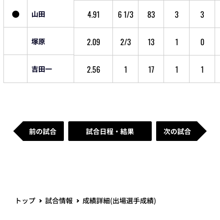
●
4.91
6 1/3
83
3
3
山田
2.09
2/3
13
1
0
塚原
2.56
1
17
1
1
吉田一
前の試合
試合日程・結果
次の試合
トップ
試合情報
成績詳細(出場選手成績)