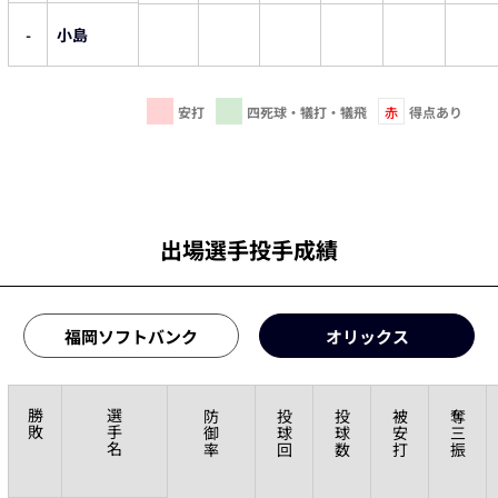
-
小島
安打
四死球・犠打・犠飛
赤
得点あり
出場選手投手成績
福岡ソフトバンク
オリックス
勝
選
防
投
投
被
奪
敗
手
御
球
球
安
三
名
率
回
数
打
振