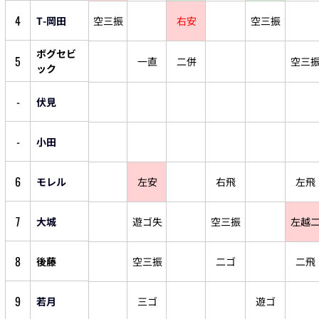
4
T-岡田
空三振
右安
空三振
ボグセビ
5
一直
二併
空三
ック
-
伏見
-
小田
6
モレル
左安
右飛
左飛
7
大城
遊ゴ失
空三振
左越
8
後藤
空三振
二ゴ
二飛
9
若月
三ゴ
遊ゴ