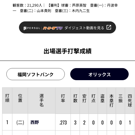
観客数：21,290人｜ 【審判】球審：
芦原英智
塁審(一)：
丹波幸
一
塁審(二)：
山本貴則
塁審(三)：
木内九二生
ダイジェスト動画を見る
出場選手打撃成績
福岡ソフトバンク
オリックス
打
位
選
打
打
安
打
盗
本
三
四
順
置
手
率
数
打
点
塁
塁
振
死
名
打
球
1
(
二
)
.273
3
2
0
0
0
0
1
西野