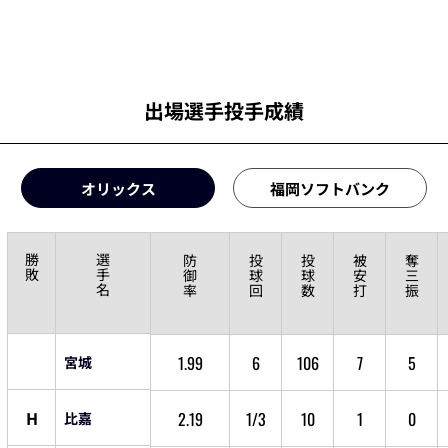
出場選手投手成績
オリックス
福岡ソフトバンク
勝
選
防
投
投
被
奪
敗
手
御
球
球
安
三
名
率
回
数
打
振
1.99
6
106
7
5
宮城
H
2.19
1/3
10
1
0
比嘉