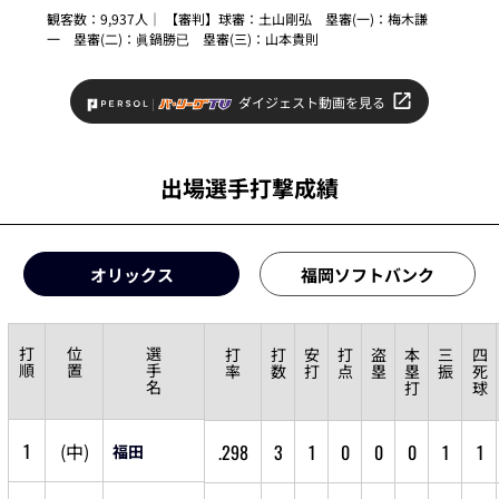
観客数：9,937人｜ 【審判】球審：
土山剛弘
塁審(一)：
梅木謙
一
塁審(二)：
眞鍋勝已
塁審(三)：
山本貴則
ダイジェスト動画を見る
出場選手打撃成績
オリックス
福岡ソフトバンク
打
位
選
打
打
安
打
盗
本
三
四
順
置
手
率
数
打
点
塁
塁
振
死
名
打
球
1
(
中
)
.298
3
1
0
0
0
1
1
福田