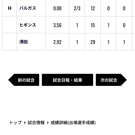
H
0.00
2/3
12
0
0
バルガス
3.56
1
15
1
0
ヒギンス
2.92
1
29
1
1
澤田
前の試合
試合日程・結果
次の試合
トップ
試合情報
成績詳細(出場選手成績)