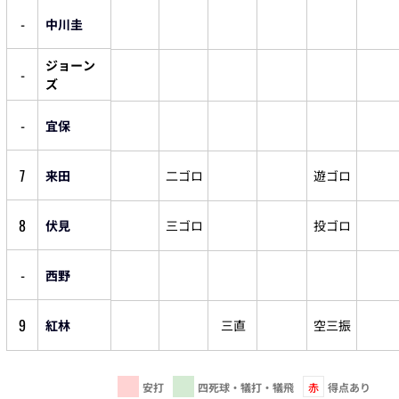
-
中川圭
ジョーン
-
ズ
-
宜保
7
来田
二ゴロ
遊ゴロ
8
伏見
三ゴロ
投ゴロ
-
西野
9
紅林
三直
空三振
安打
四死球・犠打・犠飛
赤
得点あり