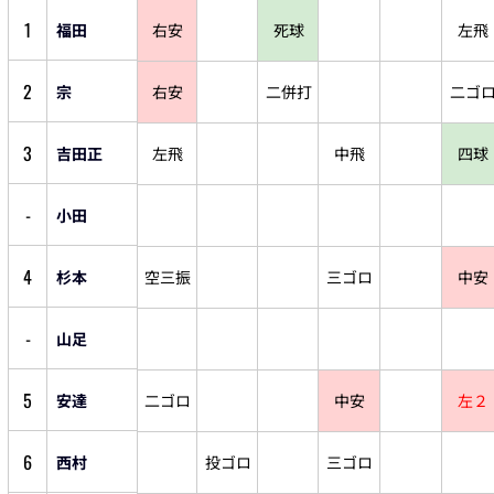
1
福田
右安
死球
左飛
2
宗
右安
二併打
二ゴ
3
吉田正
左飛
中飛
四球
-
小田
4
杉本
空三振
三ゴロ
中安
-
山足
5
安達
二ゴロ
中安
左２
6
西村
投ゴロ
三ゴロ