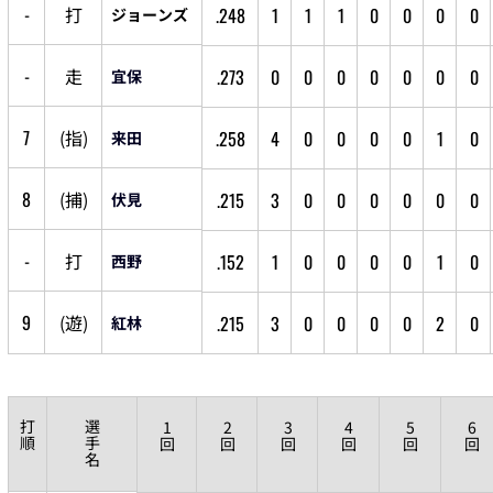
-
打
.248
1
1
1
0
0
0
0
ジョーンズ
-
走
.273
0
0
0
0
0
0
0
宜保
7
(
指
)
.258
4
0
0
0
0
1
0
来田
8
(
捕
)
.215
3
0
0
0
0
0
0
伏見
-
打
.152
1
0
0
0
0
1
0
西野
9
(
遊
)
.215
3
0
0
0
0
2
0
紅林
打
選
1
2
3
4
5
6
順
手
回
回
回
回
回
回
名