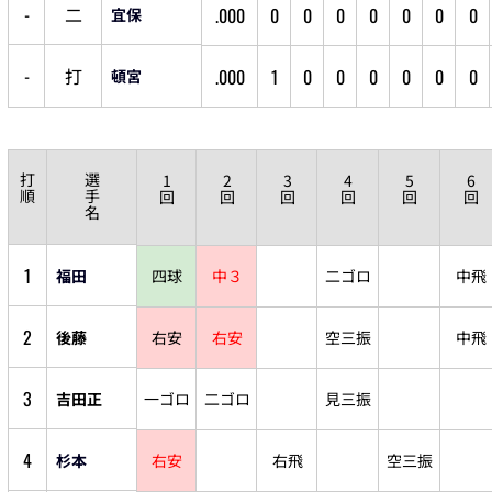
-
二
.000
0
0
0
0
0
0
0
宜保
-
打
.000
1
0
0
0
0
0
0
頓宮
打
選
1
2
3
4
5
6
順
手
回
回
回
回
回
回
名
1
福田
四球
中３
二ゴロ
中飛
2
後藤
右安
右安
空三振
中飛
3
吉田正
一ゴロ
二ゴロ
見三振
4
杉本
右安
右飛
空三振