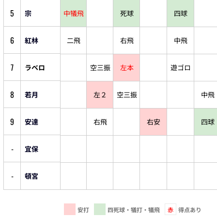
5
宗
中犠飛
死球
四球
6
紅林
二飛
右飛
中飛
7
ラベロ
空三振
左本
遊ゴロ
8
若月
左２
空三振
中飛
9
安達
右飛
右安
四球
-
宜保
-
頓宮
安打
四死球・犠打・犠飛
赤
得点あり