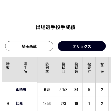
出場選手投手成績
埼玉西武
オリックス
勝
選
防
投
投
被
奪
敗
手
御
球
球
安
三
名
率
回
数
打
振
6.75
5 1/3
84
5
2
山崎颯
H
13.50
2/3
19
1
2
比嘉