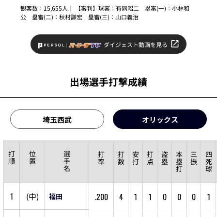
観客数：15,655人｜ 【審判】球審：
有隅昭二
塁審(一)：
小林和
公
塁審(二)：
秋村謙宏
塁審(三)：
山口義治
ダイジェスト動画を見る
出場選手打撃成績
埼玉西武
オリックス
打
位
選
打
打
安
打
盗
本
三
四
順
置
手
率
数
打
点
塁
塁
振
死
名
打
球
1
(
中
)
.200
4
1
1
0
0
0
1
福田