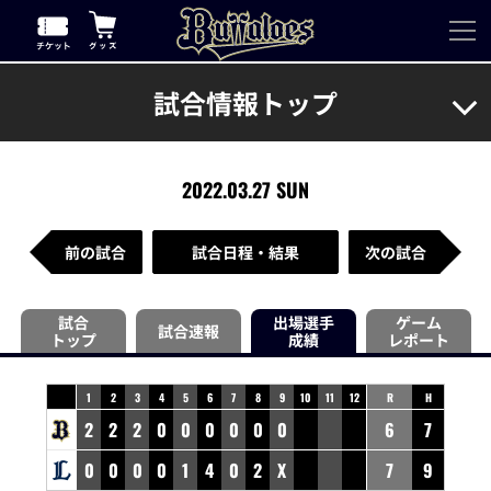
試合情報トップ
2022.03.27 SUN
前の試合
試合日程・結果
次の試合
試合
出場選手
ゲーム
試合速報
トップ
成績
レポート
1
2
3
4
5
6
7
8
9
10
11
12
R
H
2
2
2
0
0
0
0
0
0
6
7
0
0
0
0
1
4
0
2
X
7
9