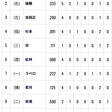
2
(
右
)
.333
5
2
1
0
0
1
0
後藤
3
(
左
)
.200
4
0
0
0
0
1
0
吉田正
4
(
指
)
.091
4
1
1
0
0
2
0
杉本
5
(
三
)
.111
1
0
1
0
0
1
2
宗
6
(
遊
)
.000
4
0
0
0
0
0
0
紅林
7
(
一
)
.222
4
1
2
0
1
1
0
ラベロ
8
(
捕
)
.125
4
1
0
0
0
2
0
若月
9
(
二
)
.500
2
1
0
0
0
0
1
安達