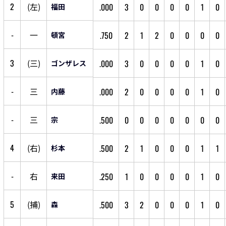
2
(
左
)
.000
3
0
0
0
0
1
0
福田
-
一
.750
2
1
2
0
0
0
0
頓宮
3
(
三
)
.000
3
0
0
0
0
1
0
ゴンザレス
-
三
.000
2
0
0
0
0
1
0
内藤
-
三
.500
0
0
0
0
0
0
0
宗
4
(
右
)
.500
2
1
0
0
0
1
1
杉本
-
右
.250
1
0
0
0
0
1
0
来田
5
(
捕
)
.500
3
2
0
0
0
1
0
森