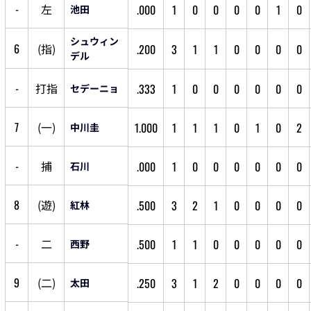
-
左
.000
1
0
0
0
0
1
0
池田
シュウィン
6
(
指
)
.200
3
1
1
0
0
0
0
デル
-
打
指
.333
1
0
0
0
0
0
0
セデーニョ
7
(
一
)
1.000
1
1
1
0
1
0
2
中川圭
-
捕
.000
1
0
0
0
0
0
0
石川
8
(
遊
)
.500
3
2
1
0
0
0
0
紅林
-
二
.500
1
1
0
0
0
0
0
西野
9
(
二
)
.250
3
1
2
0
0
0
0
太田