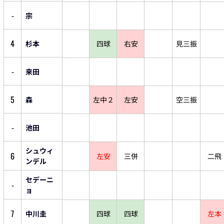
-
宗
4
杉本
四球
右安
見三振
-
来田
5
森
左中２
左安
空三振
-
池田
シュウィ
6
左安
三併
二飛
ンデル
セデーニ
-
ョ
7
中川圭
四球
四球
左本