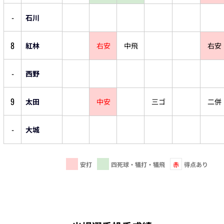
-
石川
8
紅林
右安
中飛
右安
-
西野
9
太田
中安
三ゴ
二併
-
大城
安打
四死球・犠打・犠飛
赤
得点あり