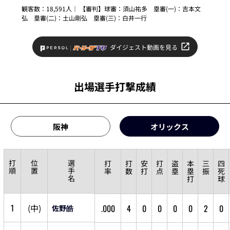
観客数：18,591人｜ 【審判】球審：
須山祐多
塁審(一)：
吉本文
弘
塁審(二)：
土山剛弘
塁審(三)：
白井一行
ダイジェスト動画を見る
出場選手打撃成績
阪神
オリックス
打
位
選
打
打
安
打
盗
本
三
四
順
置
手
率
数
打
点
塁
塁
振
死
名
打
球
1
(
中
)
.000
4
0
0
0
0
2
0
佐野皓