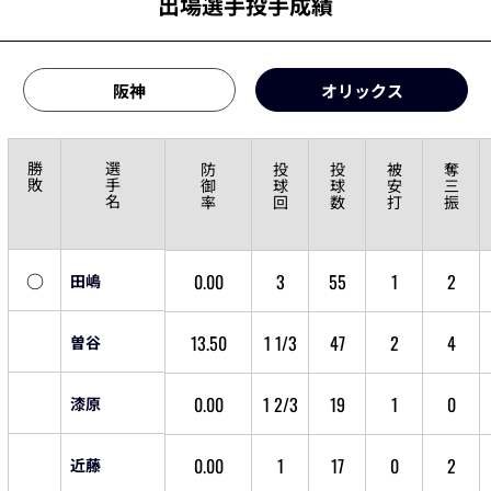
出場選手投手成績
阪神
オリックス
勝
選
防
投
投
被
奪
敗
手
御
球
球
安
三
名
率
回
数
打
振
○
0.00
3
55
1
2
田嶋
13.50
1 1/3
47
2
4
曽谷
0.00
1 2/3
19
1
0
漆原
0.00
1
17
0
2
近藤