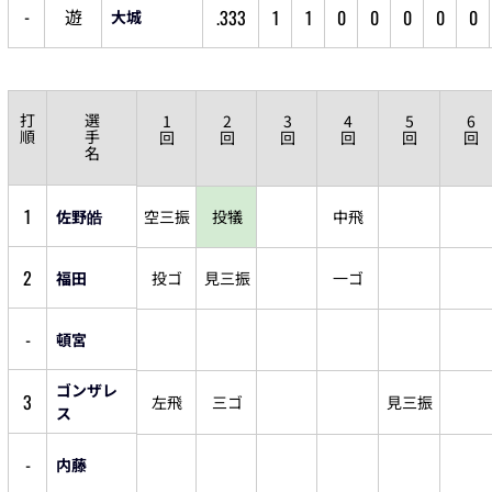
-
遊
.333
1
1
0
0
0
0
0
大城
打
選
1
2
3
4
5
6
順
手
回
回
回
回
回
回
名
1
佐野皓
空三振
投犠
中飛
2
福田
投ゴ
見三振
一ゴ
-
頓宮
ゴンザレ
3
左飛
三ゴ
見三振
ス
-
内藤