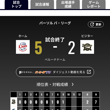
試合
出場選手
ゲーム
試合速報
トップ
成績
レポート
パーソル パ・リーグ
更新
ホーム
ビジター
5
2
試合終了
ベルーナドーム
ダイジェスト動画を見る
順位表・対戦成績
1
2
3
4
5
6
7
8
9
10
11
12
R
H
0
0
0
0
0
0
1
0
1
2
7