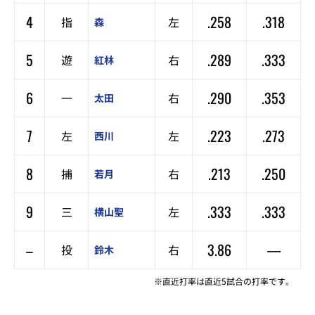
4
.258
.318
指
左
森
5
.289
.333
遊
右
紅林
6
.290
.353
一
右
太田
7
.223
.273
左
左
西川
8
.213
.250
捕
右
若月
9
.333
.333
三
左
横山聖
–
3.86
—
投
右
鈴木
※直近打率は直近5試合の打率です。