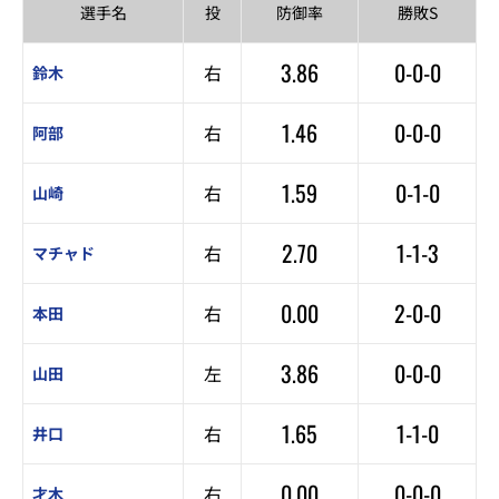
選手名
投
防御率
勝敗S
3.86
0-0-0
右
鈴木
1.46
0-0-0
右
阿部
1.59
0-1-0
右
山崎
2.70
1-1-3
右
マチャド
0.00
2-0-0
右
本田
3.86
0-0-0
左
山田
1.65
1-1-0
右
井口
0.00
0-0-0
右
才木