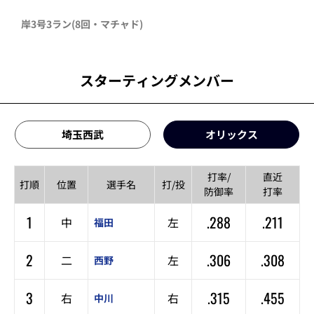
岸
3号3ラン
(8回・
マチャド
)
スターティングメンバー
埼玉西武
オリックス
打率/
直近
打順
位置
選手名
打/投
防御率
打率
1
.288
.211
中
左
福田
2
.306
.308
二
左
西野
3
.315
.455
右
右
中川