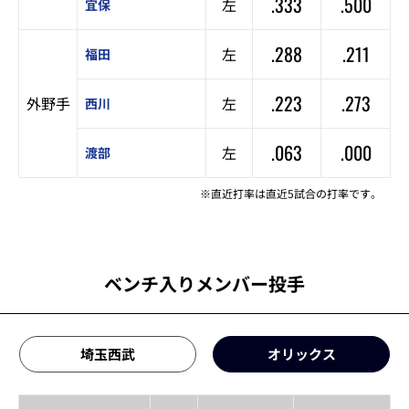
.333
.500
左
宜保
.288
.211
左
福田
.223
.273
外野手
左
西川
.063
.000
左
渡部
※直近打率は直近5試合の打率です。
ベンチ入りメンバー投手
埼玉西武
オリックス