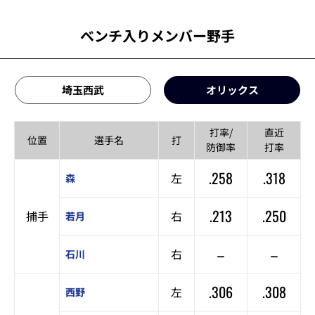
ベンチ入りメンバー野手
埼玉西武
オリックス
打率/
直近
位置
選手名
打
防御率
打率
.258
.318
左
森
.213
.250
捕手
右
若月
–
–
右
石川
.306
.308
左
西野