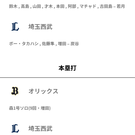
鈴木
,
高島
,
山田
,
才木
,
本田
,
阿部
,
マチャド
,
古田島
–
若月
埼玉西武
ボー・タカハシ
,
佐藤隼
,
増田
–
炭谷
本塁打
オリックス
森
1号ソロ
(9回・
増田
)
埼玉西武