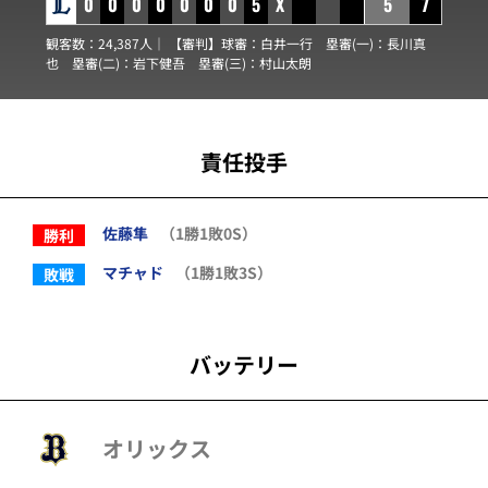
0
0
0
0
0
0
0
5
X
5
7
観客数：24,387人｜ 【審判】球審：
白井一行
塁審(一)：
長川真
也
塁審(二)：
岩下健吾
塁審(三)：
村山太朗
責任投手
佐藤隼
（1勝1敗0S）
勝利
マチャド
（1勝1敗3S）
敗戦
バッテリー
オリックス