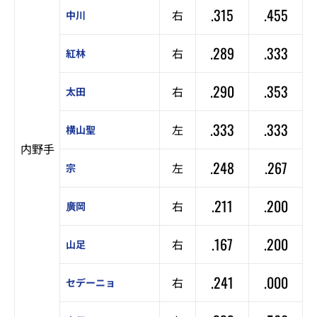
.315
.455
右
中川
.289
.333
右
紅林
.290
.353
右
太田
.333
.333
左
横山聖
内野手
.248
.267
左
宗
.211
.200
右
廣岡
.167
.200
右
山足
.241
.000
右
セデーニョ