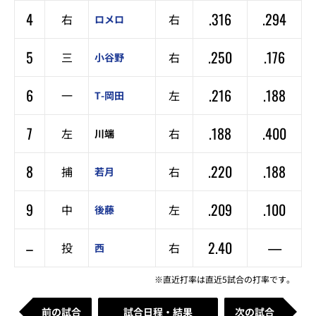
4
.316
.294
右
右
ロメロ
5
.250
.176
三
右
小谷野
6
.216
.188
一
左
T-岡田
7
.188
.400
左
右
川端
8
.220
.188
捕
右
若月
9
.209
.100
中
左
後藤
–
2.40
—
投
右
西
※直近打率は直近5試合の打率です。
前の試合
試合日程・結果
次の試合