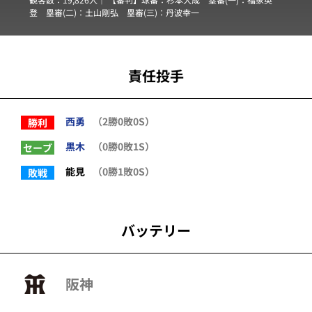
登
塁審(二)：
土山剛弘
塁審(三)：
丹波幸一
責任投手
西勇
（2勝0敗0S）
勝利
黒木
（0勝0敗1S）
セーブ
能見
（0勝1敗0S）
敗戦
バッテリー
阪神