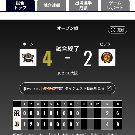
試合
出場選手
ゲーム
試合速報
トップ
成績
レポート
オープン戦
更新
ホーム
ビジター
4
2
試合終了
京セラD大阪
ダイジェスト動画を見る
1
2
3
4
5
6
7
8
9
10
11
12
R
H
0
0
0
1
0
1
0
0
0
2
6
1
2
0
1
0
0
0
0
X
4
8
観客数：19,826人｜ 【審判】球審：
杉本大成
塁審(一)：
福家英