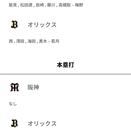
能見 , 松田遼 , 岩崎 , 藤川 , 高橋聡 – 梅野
オリックス
西 ,
澤田
,
海田
,
黒木
–
若月
本塁打
阪神
なし
オリックス