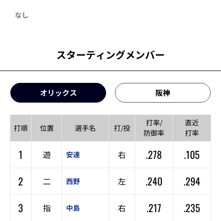
なし
スターティングメンバー
オリックス
阪神
打率/
直近
打順
位置
選手名
打/投
防御率
打率
1
.278
.105
遊
右
安達
2
.240
.294
二
左
西野
3
.217
.235
指
右
中島