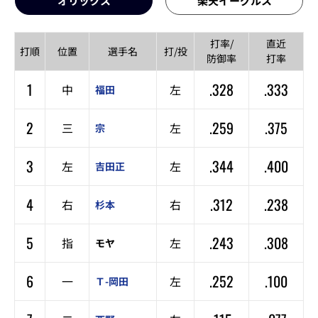
オリックス
楽天イーグルス
打率/
直近
打順
位置
選手名
打/投
防御率
打率
1
.328
.333
中
左
福田
2
.259
.375
三
左
宗
3
.344
.400
左
左
吉田正
4
.312
.238
右
右
杉本
5
.243
.308
指
左
モヤ
6
.252
.100
一
左
Ｔ-岡田