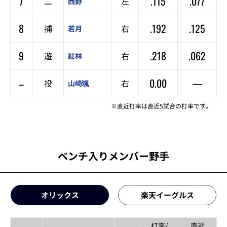
7
.115
.077
二
左
西野
8
.192
.125
捕
右
若月
9
.218
.062
遊
右
紅林
–
0.00
—
投
右
山崎颯
※直近打率は直近5試合の打率です。
ベンチ入りメンバー野手
オリックス
楽天イーグルス
打率/
直近