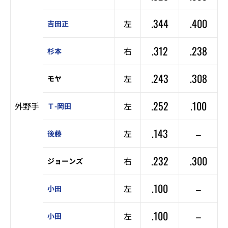
.344
.400
左
吉田正
.312
.238
右
杉本
.243
.308
左
モヤ
.252
.100
外野手
左
Ｔ-岡田
.143
–
左
後藤
.232
.300
右
ジョーンズ
.100
–
左
小田
.100
–
左
小田