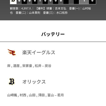
観客数：4,997人｜ 【審判】球審：
吉本文弘
塁審(一)：
山村裕
也
塁審(二)：
山本貴則
塁審(三)：
水口拓弥
バッテリー
楽天イーグルス
岸
,
酒居
,
宋家豪
,
松井
–
炭谷
オリックス
山崎颯
,
村西
,
山田
,
澤田
,
富山
–
若月