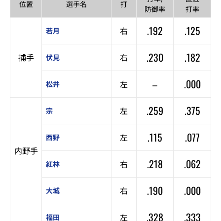
位置
選手名
打
防御率
打率
.192
.125
右
若月
.230
.182
捕手
右
伏見
–
.000
左
松井
.259
.375
左
宗
.115
.077
左
西野
内野手
.218
.062
右
紅林
.190
.000
右
大城
.328
.333
左
福田