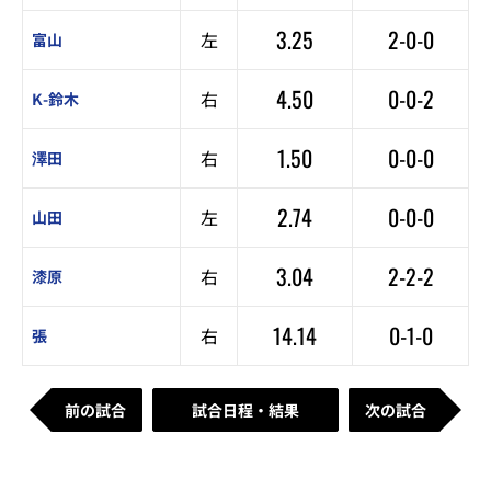
3.25
2-0-0
左
富山
4.50
0-0-2
右
K-鈴木
1.50
0-0-0
右
澤田
2.74
0-0-0
左
山田
3.04
2-2-2
右
漆原
14.14
0-1-0
右
張
前の試合
試合日程・結果
次の試合