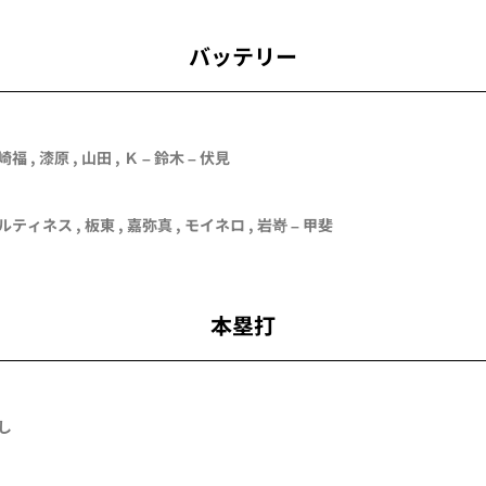
バッテリー
崎福
,
漆原
,
山田
, Ｋ –
鈴木
–
伏見
ルティネス
,
板東
,
嘉弥真
,
モイネロ
,
岩嵜
–
甲斐
本塁打
し