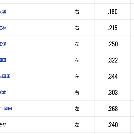
.180
右
大城
.215
右
紅林
.250
左
宜保
.322
左
福田
.344
左
吉田正
.303
右
杉本
.268
左
Ｔ-岡田
.240
左
モヤ