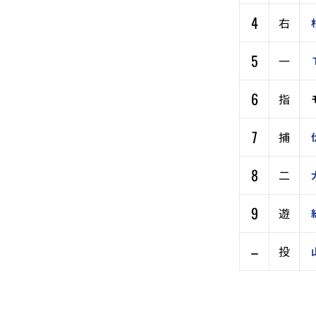
4
右
5
一
6
指
7
捕
8
二
9
遊
–
投