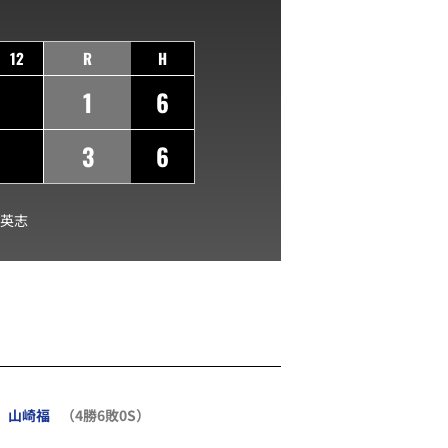
12
R
H
1
6
3
6
英志
山崎福
（4勝6敗0S）