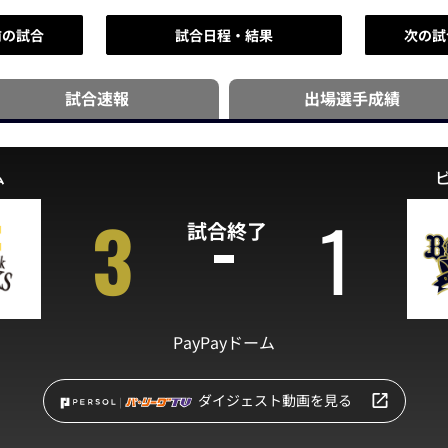
前の試合
試合日程・結果
次の試
試合速報
出場選手
成績
ム
3
1
試合終了
PayPayドーム
ダイジェスト動画を見る