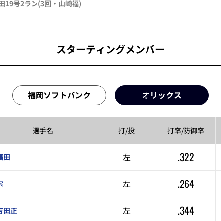
田
19号2ラン
(3回・
山崎福
)
スターティングメンバー
福岡ソフトバンク
オリックス
選手名
打/投
打率/
防御率
.322
左
福田
.264
左
宗
.344
左
吉田正