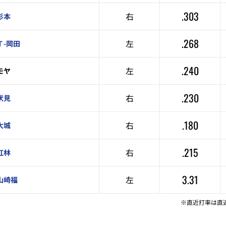
.303
右
杉本
.268
左
Ｔ-岡田
.240
左
モヤ
.230
右
伏見
.180
右
大城
.215
右
紅林
3.31
左
山崎福
※直近打率は直