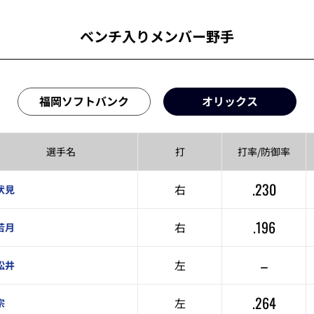
ベンチ入りメンバー野手
福岡ソフトバンク
オリックス
選手名
打
打率/
防御率
.230
右
伏見
.196
右
若月
–
左
松井
.264
左
宗