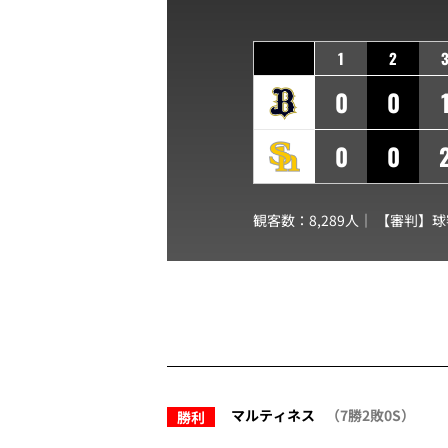
1
2
0
0
0
0
観客数：8,289人｜ 【審判】
マルティネス
（7勝2敗0S）
勝利