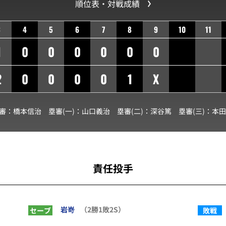
順位表・対戦成績
3
4
5
6
7
8
9
10
11
1
0
0
0
0
0
0
2
0
0
0
0
1
X
球審：
橋本信治
塁審(一)：
山口義治
塁審(二)：
深谷篤
塁審(三)：
本田
責任投手
岩嵜
（2勝1敗2S）
セーブ
敗戦