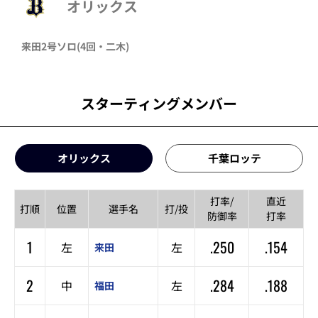
オリックス
来田
2号ソロ
(4回・
二木
)
スターティングメンバー
オリックス
千葉ロッテ
打率/
直近
打順
位置
選手名
打/投
防御率
打率
1
.250
.154
左
左
来田
2
.284
.188
中
左
福田