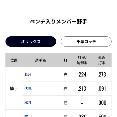
ベンチ入りメンバー野手
オリックス
千葉ロッテ
打率/
直近
位置
選手名
打
防御率
打率
.224
.273
右
若月
.213
.091
捕手
右
伏見
–
.000
左
松井
.280
.500
左
宗