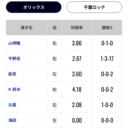
オリックス
千葉ロッテ
選手名
投
防御率
勝敗S
3.86
0-1-0
右
山崎颯
2.67
1-3-17
右
平野佳
3.60
0-0-2
左
能見
4.18
0-0-2
右
K-鈴木
2.08
1-0-0
右
比嘉
0.00
0-0-0
左
海田