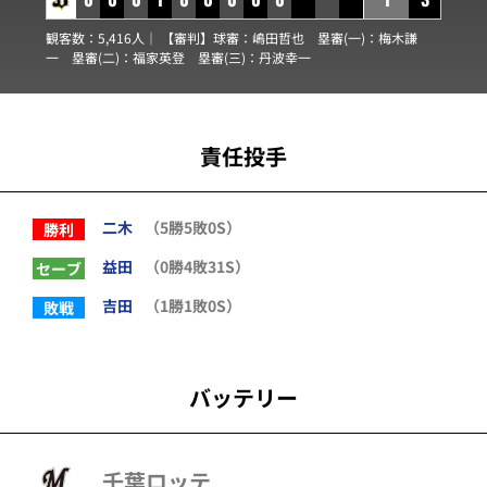
観客数：5,416人｜ 【審判】球審：
嶋田哲也
塁審(一)：
梅木謙
一
塁審(二)：
福家英登
塁審(三)：
丹波幸一
責任投手
二木
（5勝5敗0S）
勝利
益田
（0勝4敗31S）
セーブ
吉田
（1勝1敗0S）
敗戦
バッテリー
千葉ロッテ