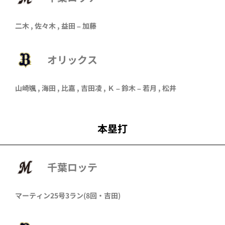
二木
,
佐々木
,
益田
– 加藤
オリックス
山崎颯
,
海田
,
比嘉
, 吉田凌 , Ｋ –
鈴木
–
若月
,
松井
本塁打
千葉ロッテ
マーティン
25号3ラン
(8回・
吉田
)