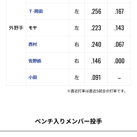
.256
.167
左
Ｔ-岡田
.223
.143
外野手
左
モヤ
.240
.067
右
西村
.146
.000
右
佐野皓
.091
–
左
小田
※直近打率は直近5試合の打率です。
ベンチ入りメンバー投手