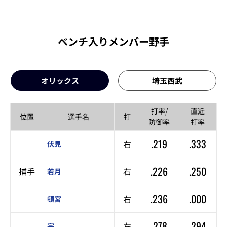
ベンチ入りメンバー野手
オリックス
埼玉西武
打率/
直近
位置
選手名
打
防御率
打率
.219
.333
右
伏見
.226
.250
捕手
右
若月
.236
.000
右
頓宮
.278
.294
左
宗