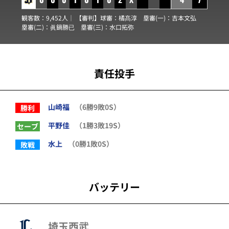
観客数：9,452人｜ 【審判】球審：
橘髙淳
塁審(一)：
吉本文弘
塁審(二)：
眞鍋勝已
塁審(三)：
水口拓弥
責任投手
山崎福
（6勝9敗0S）
勝利
平野佳
（1勝3敗19S）
セーブ
水上
（0勝1敗0S）
敗戦
バッテリー
埼玉西武