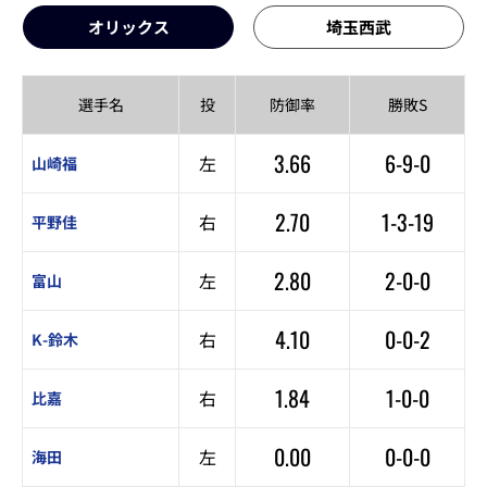
オリックス
埼玉西武
選手名
投
防御率
勝敗S
3.66
6-9-0
左
山崎福
2.70
1-3-19
右
平野佳
2.80
2-0-0
左
富山
4.10
0-0-2
右
K-鈴木
1.84
1-0-0
右
比嘉
0.00
0-0-0
左
海田