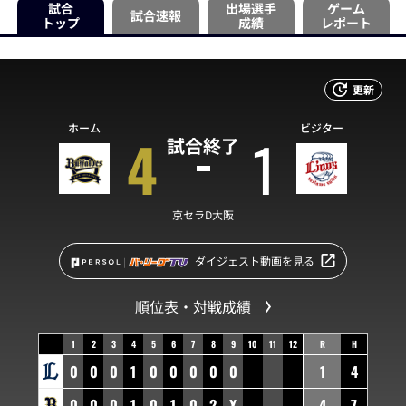
試合
出場選手
ゲーム
試合速報
トップ
成績
レポート
更新
ホーム
ビジター
4
1
試合終了
京セラD大阪
ダイジェスト動画を見る
順位表・対戦成績
1
2
3
4
5
6
7
8
9
10
11
12
R
H
0
0
0
1
0
0
0
0
0
1
4
0
0
0
1
0
1
0
2
X
4
7