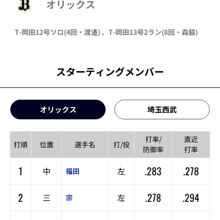
オリックス
T-岡田
12号ソロ
(4回・
渡邉
)
、
T-岡田
13号2ラン
(8回・
森脇
)
スターティングメンバー
オリックス
埼玉西武
打率/
直近
打順
位置
選手名
打/投
防御率
打率
1
.283
.278
中
左
福田
2
.278
.294
三
左
宗