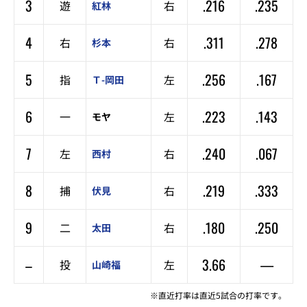
3
.216
.235
遊
右
紅林
4
.311
.278
右
右
杉本
5
.256
.167
指
左
Ｔ-岡田
6
.223
.143
一
左
モヤ
7
.240
.067
左
右
西村
8
.219
.333
捕
右
伏見
9
.180
.250
二
右
太田
–
3.66
—
投
左
山崎福
※直近打率は直近5試合の打率です。