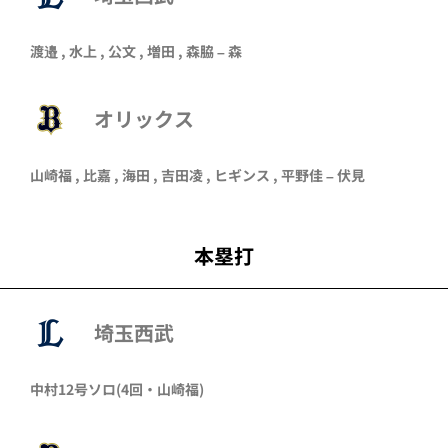
渡邉
,
水上
,
公文
,
増田
,
森脇
–
森
オリックス
山崎福
,
比嘉
,
海田
, 吉田凌 ,
ヒギンス
,
平野佳
–
伏見
本塁打
埼玉西武
中村
12号ソロ
(4回・
山崎福
)