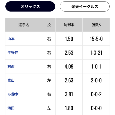
オリックス
楽天イーグルス
選手名
投
防御率
勝敗S
1.50
15-5-0
右
山本
2.53
1-3-21
右
平野佳
4.09
1-0-1
右
村西
2.63
2-0-0
左
富山
3.81
0-0-2
右
K-鈴木
1.80
0-0-0
左
海田