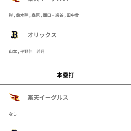
岸
,
鈴木翔
,
森原
,
西口
–
炭谷
,
田中貴
オリックス
山本
,
平野佳
–
若月
本塁打
楽天イーグルス
なし