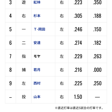
3
.223
.350
遊
右
紅林
4
.305
.188
右
右
杉本
5
.246
.150
一
左
Ｔ-岡田
6
.274
.182
二
右
安達
7
.229
.263
指
左
モヤ
8
.216
.000
捕
右
若月
9
.225
.250
左
右
西村
–
1.50
—
投
右
山本
※直近打率は直近5試合の打率です。