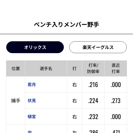
ベンチ入りメンバー野手
オリックス
楽天イーグルス
打率/
直近
位置
選手名
打
防御率
打率
.216
.000
右
若月
.224
.273
捕手
右
伏見
.232
.000
右
頓宮
.286
.471
左
宗