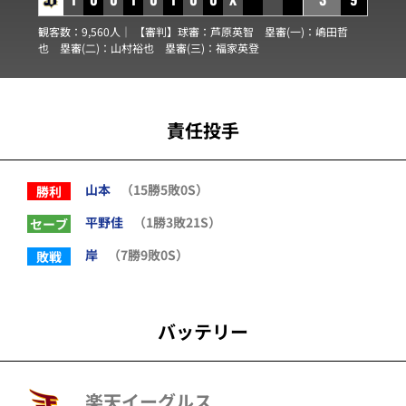
観客数：9,560人｜ 【審判】球審：
芦原英智
塁審(一)：
嶋田哲
也
塁審(二)：
山村裕也
塁審(三)：
福家英登
責任投手
山本
（15勝5敗0S）
勝利
平野佳
（1勝3敗21S）
セーブ
岸
（7勝9敗0S）
敗戦
バッテリー
楽天イーグルス