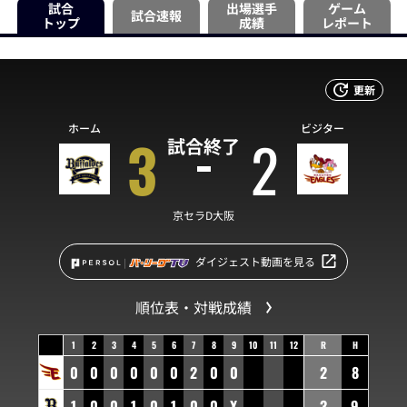
試合
出場選手
ゲーム
試合速報
トップ
成績
レポート
更新
ホーム
ビジター
3
2
試合終了
京セラD大阪
ダイジェスト動画を見る
順位表・対戦成績
1
2
3
4
5
6
7
8
9
10
11
12
R
H
0
0
0
0
0
0
2
0
0
2
8
1
0
0
1
0
1
0
0
X
3
9