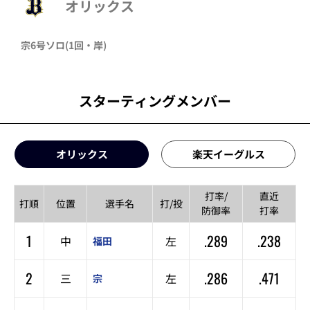
オリックス
宗
6号ソロ
(1回・
岸
)
スターティングメンバー
オリックス
楽天イーグルス
打率/
直近
打順
位置
選手名
打/投
防御率
打率
1
.289
.238
中
左
福田
2
.286
.471
三
左
宗