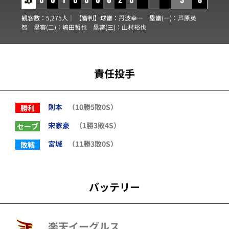
観客数：5,275人｜ 【審判】球審：
丹波幸一
塁審(一)：
芦原英
智
塁審(二)：
嶋田哲也
塁審(三)：
山村裕也
責任投手
則本
（10勝5敗0S）
勝利
宋家豪
（1勝3敗4S）
セーブ
宮城
（11勝3敗0S）
敗戦
バッテリー
楽天イーグルス