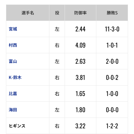
選手名
投
防御率
勝敗S
2.44
11-3-0
左
宮城
4.09
1-0-1
右
村西
2.63
2-0-0
左
富山
3.81
0-0-2
右
K-鈴木
1.65
1-0-0
右
比嘉
1.80
0-0-0
左
海田
3.22
1-2-2
右
ヒギンス