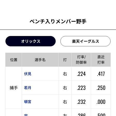
ベンチ入りメンバー野手
オリックス
楽天イーグルス
打率/
直近
位置
選手名
打
防御率
打率
.224
.417
右
伏見
.223
.250
捕手
右
若月
.232
.000
右
頓宮
.286
.500
左
宗