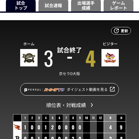
試合
出場選手
ゲーム
試合速報
トップ
成績
レポート
更新
ホーム
ビジター
3
4
試合終了
京セラD大阪
ダイジェスト動画を見る
順位表・対戦成績
1
2
3
4
5
6
7
8
9
10
11
12
R
H
1
0
0
1
2
0
0
0
0
4
9
0
0
1
0
0
0
0
2
0
3
8