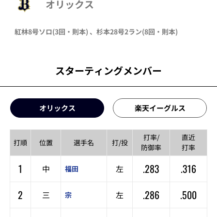
オリックス
紅林
8号ソロ
(3回・
則本
)
、
杉本
28号2ラン
(8回・
則本
)
スターティングメンバー
オリックス
楽天イーグルス
打率/
直近
打順
位置
選手名
打/投
防御率
打率
1
.283
.316
中
左
福田
2
.286
.500
三
左
宗