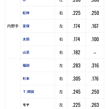
.225
.250
右
紅林
.174
.167
内野手
左
宜保
.174
.100
右
太田
.182
–
右
山足
.283
.316
左
福田
.305
.176
右
杉本
.245
.250
左
Ｔ-岡田
.225
.263
左
モヤ