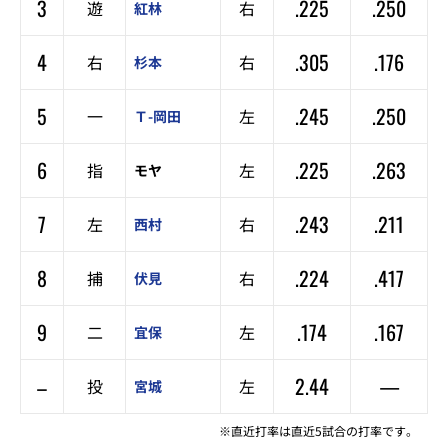
3
.225
.250
遊
右
紅林
4
.305
.176
右
右
杉本
5
.245
.250
一
左
Ｔ-岡田
6
.225
.263
指
左
モヤ
7
.243
.211
左
右
西村
8
.224
.417
捕
右
伏見
9
.174
.167
二
左
宜保
–
2.44
—
投
左
宮城
※直近打率は直近5試合の打率です。