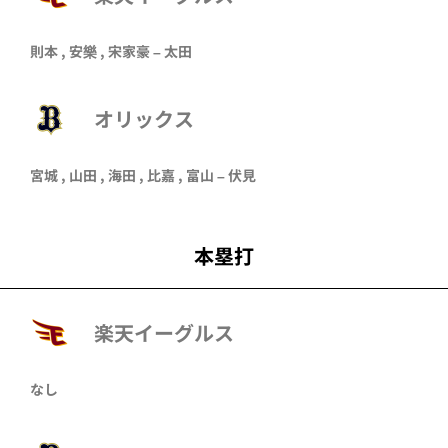
則本
,
安樂
,
宋家豪
–
太田
オリックス
宮城
,
山田
,
海田
,
比嘉
,
富山
–
伏見
本塁打
楽天イーグルス
なし