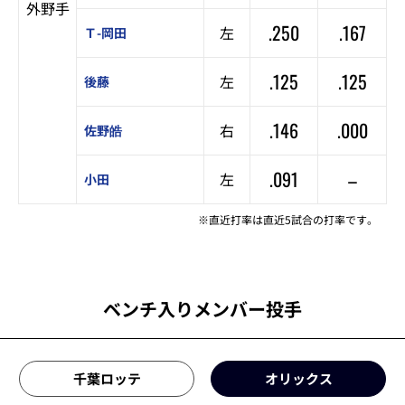
外野手
.250
.167
左
Ｔ-岡田
.125
.125
左
後藤
.146
.000
右
佐野皓
.091
–
左
小田
※直近打率は直近5試合の打率です。
ベンチ入りメンバー投手
千葉ロッテ
オリックス