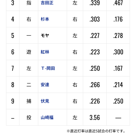
3
.339
.467
指
左
吉田正
4
.303
.176
右
右
杉本
5
.227
.278
一
左
モヤ
6
.223
.300
遊
右
紅林
7
.250
.167
左
左
Ｔ-岡田
8
.266
.214
二
右
安達
9
.226
.250
捕
右
伏見
–
3.56
—
投
左
山崎福
※直近打率は直近5試合の打率です。