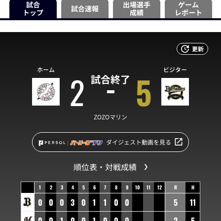
試合
出場選手
ゲーム
試合速報
トップ
成績
レポート
更新
ホーム
ビジター
2
5
試合終了
ZOZOマリン
ダイジェスト動画を見る
順位表・対戦成績
1
2
3
4
5
6
7
8
9
10
11
12
R
H
0
0
0
3
0
1
1
0
0
5
11
0
0
1
0
0
1
0
0
0
2
5