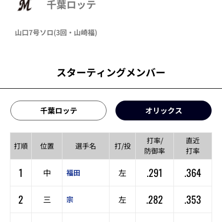
千葉ロッテ
山口
7号ソロ
(3回・
山崎福
)
スターティングメンバー
千葉ロッテ
オリックス
打率/
直近
打順
位置
選手名
打/投
防御率
打率
1
.291
.364
中
左
福田
2
.282
.353
三
左
宗