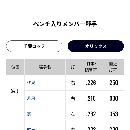
ベンチ入りメンバー野手
千葉ロッテ
オリックス
打率/
直近
位置
選手名
打
防御率
打率
.226
.250
右
伏見
捕手
.216
.000
右
若月
.282
.353
左
宗
.223
.300
右
紅林