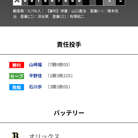
観客数：9,796人｜ 【審判】球審：
山口義治
塁審(一)：
橋本信
治
塁審(二)：
深谷篤
塁審(三)：
有隅昭二
責任投手
山崎福
（7勝9敗0S）
勝利
平野佳
（1勝3敗22S）
セーブ
石川歩
（3勝3敗0S）
敗戦
バッテリー
オリックス