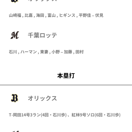
山崎福
,
比嘉
,
海田
,
富山
,
ヒギンス
,
平野佳
–
伏見
千葉ロッテ
石川 ,
ハーマン
,
東妻
,
小野
– 加藤 ,
田村
本塁打
オリックス
T-岡田
14号3ラン
(4回・
石川歩
)
、
紅林
9号ソロ
(6回・
石川歩
)