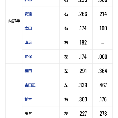
.266
.214
右
安達
内野手
.174
.100
右
太田
.182
–
右
山足
.174
.000
左
宜保
.291
.364
左
福田
.339
.467
左
吉田正
.303
.176
右
杉本
.227
.278
左
モヤ