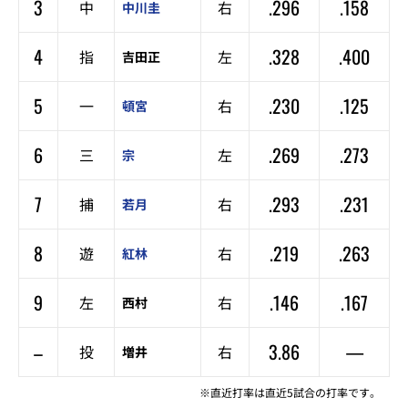
3
.296
.158
中
右
中川圭
4
.328
.400
指
左
吉田正
5
.230
.125
一
右
頓宮
6
.269
.273
三
左
宗
7
.293
.231
捕
右
若月
8
.219
.263
遊
右
紅林
9
.146
.167
左
右
西村
–
3.86
—
投
右
増井
※直近打率は直近5試合の打率です。