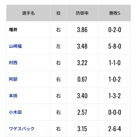
選手名
投
防御率
勝敗S
3.86
0-2-0
右
増井
3.48
5-8-0
左
山崎福
3.22
1-1-0
右
村西
0.67
1-0-2
右
阿部
3.40
1-3-2
右
本田
2.57
0-0-0
右
小木田
3.15
2-6-4
右
ワゲスパック