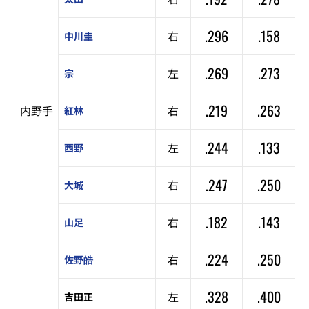
.296
.158
右
中川圭
.269
.273
左
宗
.219
.263
内野手
右
紅林
.244
.133
左
西野
.247
.250
右
大城
.182
.143
右
山足
.224
.250
右
佐野皓
.328
.400
左
吉田正