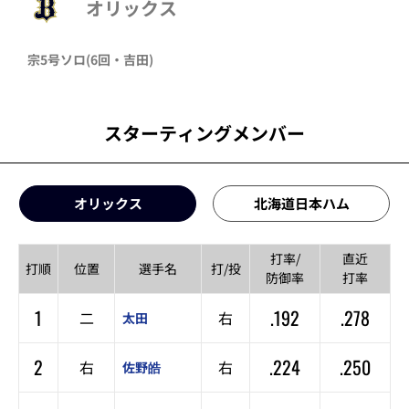
オリックス
宗
5号ソロ
(6回・
吉田
)
スターティングメンバー
オリックス
北海道日本ハム
打率/
直近
打順
位置
選手名
打/投
防御率
打率
1
.192
.278
二
右
太田
2
.224
.250
右
右
佐野皓