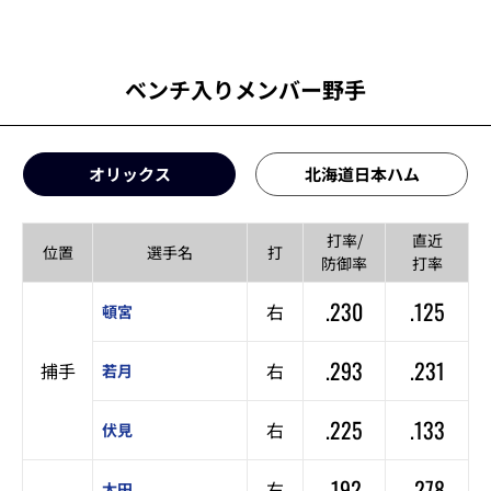
ベンチ入りメンバー野手
オリックス
北海道日本ハム
打率/
直近
位置
選手名
打
防御率
打率
.230
.125
右
頓宮
.293
.231
捕手
右
若月
.225
.133
右
伏見
.192
.278
右
太田