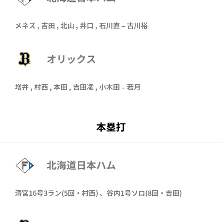
メネズ
,
吉田
,
北山
,
井口
, 石川直 – 古川裕
オリックス
増井
,
村西
,
本田
, 吉田凌 ,
小木田
–
若月
本塁打
北海道日本ハム
清宮
16号3ラン
(5回・
村西
)
、
谷内
1号ソロ
(8回・
吉田
)