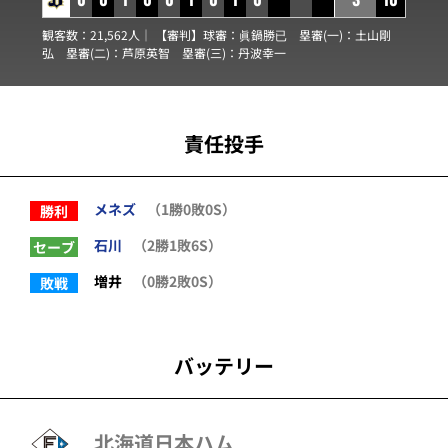
観客数：21,562人｜ 【審判】球審：
眞鍋勝已
塁審(一)：
土山剛
弘
塁審(二)：
芦原英智
塁審(三)：
丹波幸一
責任投手
メネズ
（1勝0敗0S）
勝利
石川
（2勝1敗6S）
セーブ
増井
（0勝2敗0S）
敗戦
バッテリー
北海道日本ハム