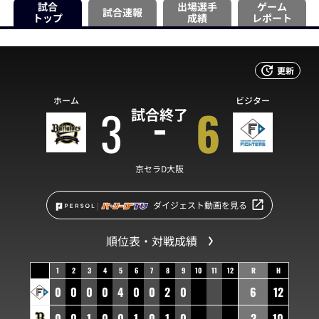
試合
出場選手
ゲーム
試合速報
トップ
成績
レポート
更新
ホーム
ビジター
3
6
試合終了
京セラD大阪
ダイジェスト動画を見る
順位表・対戦成績
1
2
3
4
5
6
7
8
9
10
11
12
R
H
0
0
0
0
4
0
0
2
0
6
12
0
0
1
0
0
1
0
1
0
3
10