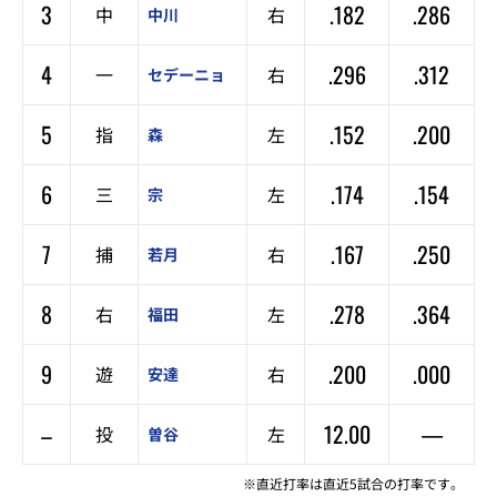
3
.182
.286
中
右
中川
4
.296
.312
一
右
セデーニョ
5
.152
.200
指
左
森
6
.174
.154
三
左
宗
7
.167
.250
捕
右
若月
8
.278
.364
右
左
福田
9
.200
.000
遊
右
安達
–
12.00
—
投
左
曽谷
※直近打率は直近5試合の打率です。