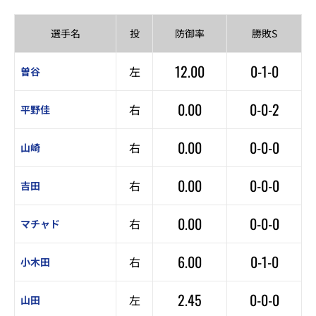
選手名
投
防御率
勝敗S
12.00
0-1-0
左
曽谷
0.00
0-0-2
右
平野佳
0.00
0-0-0
右
山崎
0.00
0-0-0
右
吉田
0.00
0-0-0
右
マチャド
6.00
0-1-0
右
小木田
2.45
0-0-0
左
山田