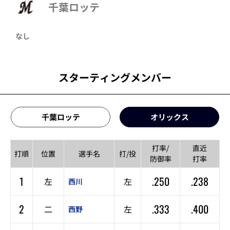
千葉ロッテ
なし
スターティングメンバー
千葉ロッテ
オリックス
打率/
直近
打順
位置
選手名
打/投
防御率
打率
1
.250
.238
左
左
西川
2
.333
.400
二
左
西野