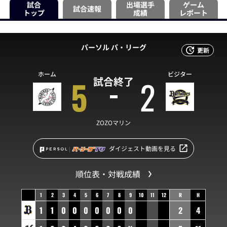
試合
出場選手
ゲーム
試合速報
トップ
成績
レポート
パーソル パ・リーグ
更新
ホーム
ビジター
5
2
試合終了
ZOZOマリン
ダイジェスト動画を見る
順位表・対戦成績
1
2
3
4
5
6
7
8
9
10
11
12
R
H
1
1
0
0
0
0
0
0
0
2
4