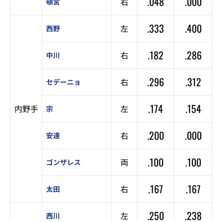
.048
.000
右
頓宮
.333
.400
左
西野
.182
.286
右
中川
.296
.312
右
セデーニョ
.174
.154
内野手
左
宗
.200
.000
右
安達
.100
.100
両
ゴンザレス
.167
.167
右
太田
.250
.238
左
西川