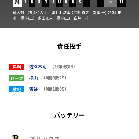
1
0
0
4
0
0
0
0
X
5
11
観客数：29,384人｜ 【審判】球審：
市川貴之
塁審(一)：
須山祐
多
塁審(二)：
敷田直人
塁審(三)：
白井一行
責任投手
佐々木朗
（1勝0敗0S）
勝利
横山
（0勝0敗2S）
セーブ
曽谷
（0勝1敗0S）
敗戦
バッテリー
オリックス