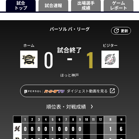
試合
出場選手
ゲーム
試合速報
トップ
成績
レポート
パーソル パ・リーグ
更新
ホーム
ビジター
0
1
試合終了
ほっと神戸
ダイジェスト動画を見る
順位表・対戦成績
1
2
3
4
5
6
7
8
9
10
11
12
R
H
0
0
0
0
1
0
0
0
0
1
6