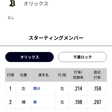
オリックス
なし
スターティングメンバー
オリックス
千葉ロッテ
打率/
直近
打順
位置
選手名
打/投
防御率
打率
1
.214
.158
左
左
西川
2
.198
.267
捕
左
森