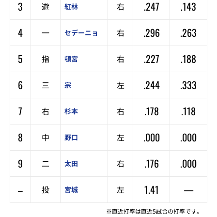
3
.247
.143
遊
右
紅林
4
.296
.263
一
右
セデーニョ
5
.227
.188
指
右
頓宮
6
.244
.333
三
左
宗
7
.178
.118
右
右
杉本
8
.000
.000
中
左
野口
9
.176
.000
二
右
太田
–
1.41
—
投
左
宮城
※直近打率は直近5試合の打率です。