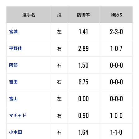
選手名
投
防御率
勝敗S
1.41
2-3-0
左
宮城
2.89
1-0-7
右
平野佳
1.50
0-0-0
右
阿部
6.75
0-0-0
右
吉田
0.00
0-0-0
左
富山
0.90
1-0-0
右
マチャド
1.64
1-1-0
右
小木田