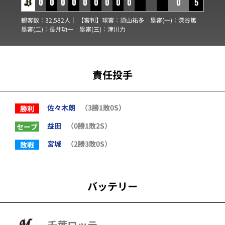
0
0
0
0
0
0
0
0
0
0
5
観客数：32,582人｜ 【審判】球審：
須山祐多
塁審(一)：
深谷篤
塁審(二)：
長井功一
塁審(三)：
津川力
責任投手
佐々木朗
（3勝1敗0S）
勝利
益田
（0勝1敗2S）
セーブ
宮城
（2勝3敗0S）
敗戦
バッテリー
千葉ロッテ