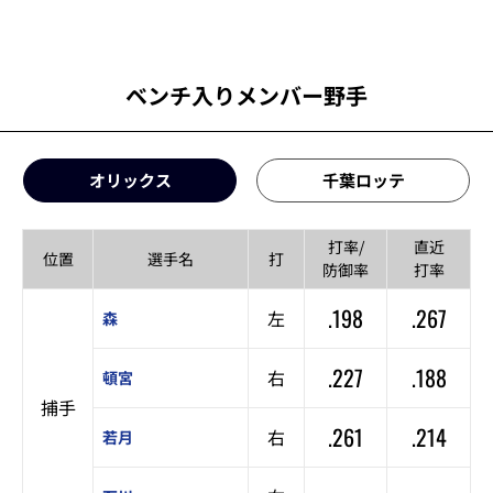
ベンチ入りメンバー野手
オリックス
千葉ロッテ
打率/
直近
位置
選手名
打
防御率
打率
.198
.267
左
森
.227
.188
右
頓宮
捕手
.261
.214
右
若月