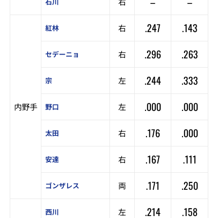
–
–
右
石川
.247
.143
右
紅林
.296
.263
右
セデーニョ
.244
.333
左
宗
.000
.000
内野手
左
野口
.176
.000
右
太田
.167
.111
右
安達
.171
.250
両
ゴンザレス
.214
.158
左
西川