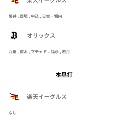
藤井
,
西垣
,
中込
,
日當
–
堀内
オリックス
九里
,
椋木
,
マチャド
–
福永
,
若月
本塁打
楽天イーグルス
なし