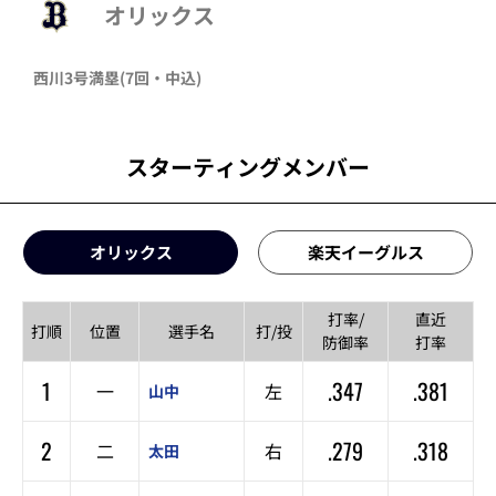
オリックス
西川
3号満塁
(7回・
中込
)
スターティングメンバー
オリックス
楽天イーグルス
打率/
直近
打順
位置
選手名
打/投
防御率
打率
1
.347
.381
一
左
山中
2
.279
.318
二
右
太田