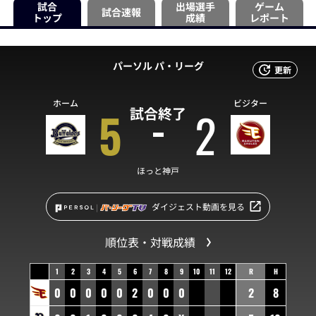
試合
出場選手
ゲーム
試合速報
トップ
成績
レポート
パーソル パ・リーグ
更新
ホーム
ビジター
5
2
試合終了
ほっと神戸
ダイジェスト動画を見る
順位表・対戦成績
1
2
3
4
5
6
7
8
9
10
11
12
R
H
0
0
0
0
0
2
0
0
0
2
8