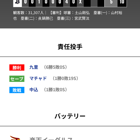
0
0
1
0
0
0
4
0
X
5
10
観客数：31,307人｜ 【審判】球審：
土山剛弘
塁審(一)：
山村裕
也
塁審(二)：
眞鍋勝已
塁審(三)：
宮武賢汰
責任投手
九里
（6勝5敗0S）
勝利
マチャド
（1勝0敗19S）
セーブ
中込
（1勝1敗0S）
敗戦
バッテリー
楽天イーグルス