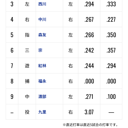
3
.294
.333
左
左
西川
4
.267
.227
右
右
中川
5
.266
.350
指
左
森友
6
.242
.357
三
左
宗
7
.244
.294
遊
右
紅林
8
.000
.000
捕
右
福永
9
.271
.100
中
左
渡部
–
3.07
—
投
右
九里
※直近打率は直近5試合の打率です。