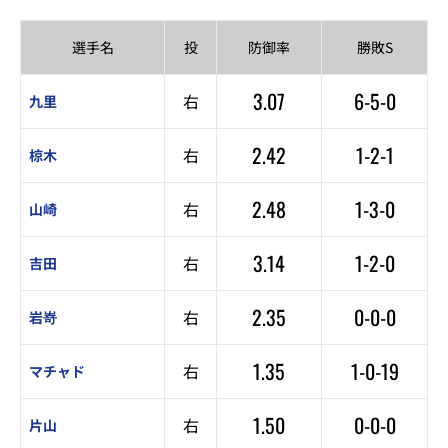
選手名
投
防御率
勝敗S
3.07
6-5-0
右
九里
2.42
1-2-1
右
椋木
2.48
1-3-0
右
山崎
3.14
1-2-0
右
吉田
2.35
0-0-0
右
岩嵜
1.35
1-0-19
右
マチャド
1.50
0-0-0
右
片山