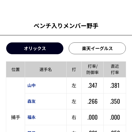
ベンチ入りメンバー野手
オリックス
楽天イーグルス
打率/
直近
位置
選手名
打
防御率
打率
.347
.381
左
山中
.266
.350
左
森友
.000
.000
捕手
右
福永