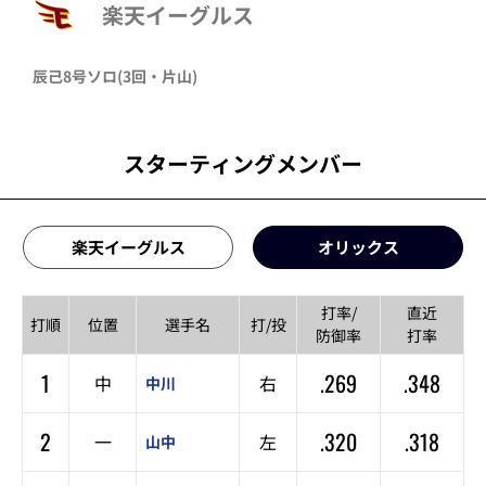
楽天イーグルス
辰己
8号ソロ
(3回・
片山
)
スターティングメンバー
楽天イーグルス
オリックス
打率/
直近
打順
位置
選手名
打/投
防御率
打率
1
.269
.348
中
右
中川
2
.320
.318
一
左
山中