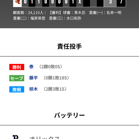
0
1
1
0
0
0
0
1
X
3
7
観客数：24,110人｜ 【審判】球審：
青木昴
塁審(一)：
名幸一明
塁審(二)：
福家英登
塁審(三)：
水口拓弥
責任投手
泰
（2勝0敗0S）
勝利
藤平
（0勝1敗18S）
セーブ
椋木
（2勝3敗1S）
敗戦
バッテリー
オリックス