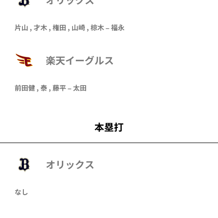
片山
,
才木
,
権田
,
山崎
,
椋木
–
福永
楽天イーグルス
前田健
,
泰
,
藤平
–
太田
本塁打
オリックス
なし