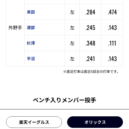
.284
.474
左
来田
.245
.143
外野手
左
渡部
.348
.111
左
杉澤
.241
.143
左
平沼
※直近打率は直近5試合の打率です。
ベンチ入りメンバー投手
楽天イーグルス
オリックス