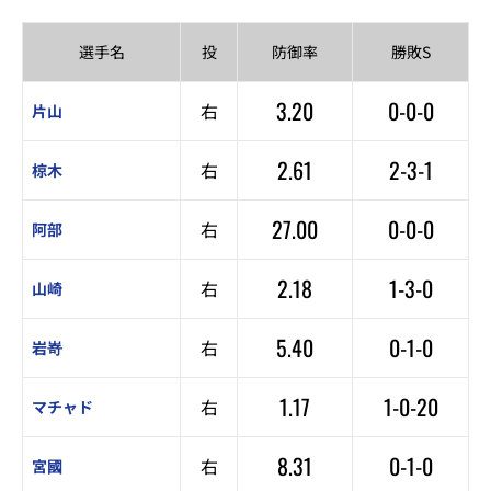
選手名
投
防御率
勝敗S
3.20
0-0-0
右
片山
2.61
2-3-1
右
椋木
27.00
0-0-0
右
阿部
2.18
1-3-0
右
山崎
5.40
0-1-0
右
岩嵜
1.17
1-0-20
右
マチャド
8.31
0-1-0
右
宮國