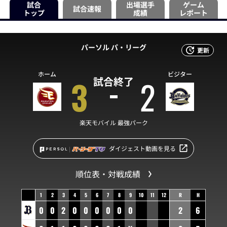
試合
出場選手
ゲーム
試合速報
トップ
成績
レポート
パーソル パ・リーグ
更新
ホーム
ビジター
3
2
試合終了
楽天モバイル 最強パーク
ダイジェスト動画を見る
順位表・対戦成績
1
2
3
4
5
6
7
8
9
10
11
12
R
H
0
0
2
0
0
0
0
0
0
2
6