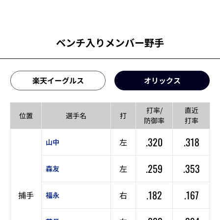
ベンチ入りメンバー野手
楽天イーグルス
オリックス
打率/
直近
位置
選手名
打
防御率
打率
.320
.318
左
山中
.259
.353
左
森友
.182
.167
捕手
右
福永