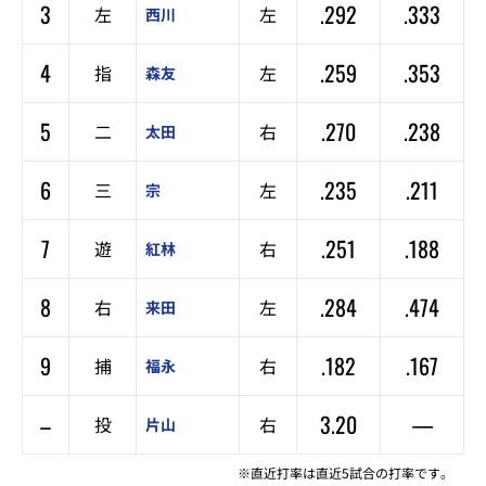
3
.292
.333
左
左
西川
4
.259
.353
指
左
森友
5
.270
.238
二
右
太田
6
.235
.211
三
左
宗
7
.251
.188
遊
右
紅林
8
.284
.474
右
左
来田
9
.182
.167
捕
右
福永
–
3.20
—
投
右
片山
※直近打率は直近5試合の打率です。