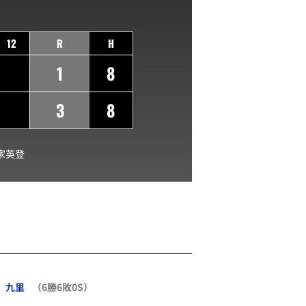
12
R
H
1
8
3
8
家英登
九里
（6勝6敗0S）