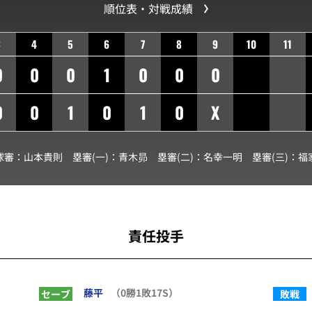
順位表・対戦成績
3
4
5
6
7
8
9
10
11
0
0
0
1
0
0
0
0
0
1
0
1
0
X
球審：
山本貴則
塁審(一)：
青木昴
塁審(二)：
名幸一明
塁審(三)：
福
責任投手
藤平
（0勝1敗17S）
セーブ
敗戦