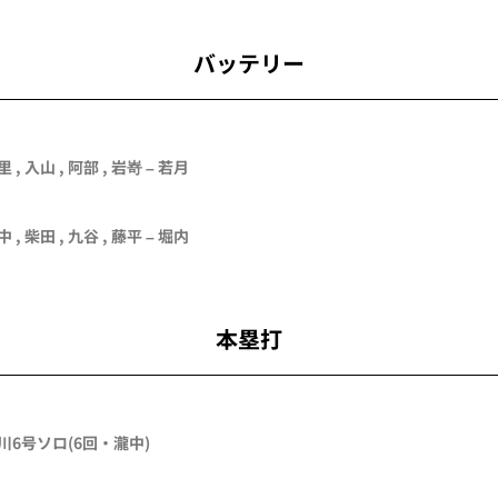
バッテリー
里
,
入山
,
阿部
,
岩嵜
–
若月
中
,
柴田
,
九谷
,
藤平
–
堀内
本塁打
川
6号ソロ
(6回・
瀧中
)