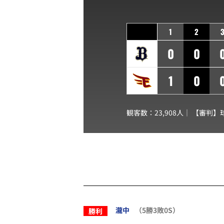
1
2
0
0
1
0
観客数：23,908人｜ 【審判】
瀧中
（5勝3敗0S）
勝利