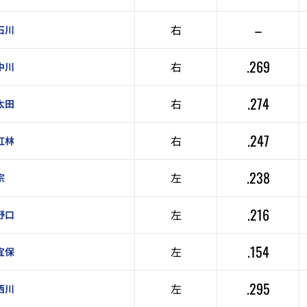
–
右
石川
.269
右
中川
.274
右
太田
.247
右
紅林
.238
左
宗
.216
左
野口
.154
左
宜保
.295
左
西川