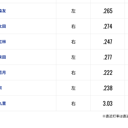
.265
左
森友
.274
右
太田
.247
右
紅林
.277
左
来田
.222
右
若月
.238
左
宗
3.03
右
九里
※直近打率は直