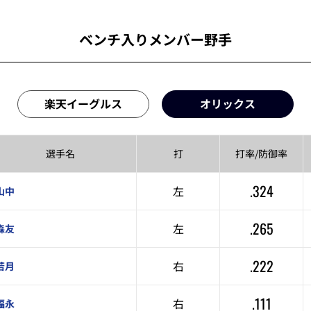
ベンチ入りメンバー野手
楽天イーグルス
オリックス
選手名
打
打率/
防御率
.324
左
山中
.265
左
森友
.222
右
若月
.111
右
福永