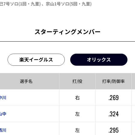
己
7号ソロ
(1回・
九里
)
、
宗山
1号ソロ
(5回・
九里
)
スターティングメンバー
楽天イーグルス
オリックス
選手名
打/投
打率/
防御率
.269
右
中川
.324
左
山中
.295
左
西川