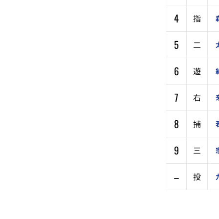
4
指
5
二
6
遊
7
右
8
捕
9
三
–
投