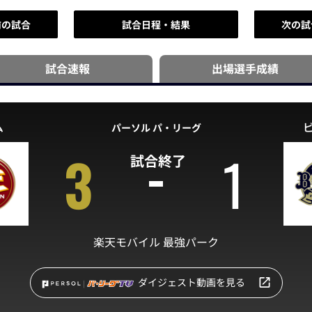
前の試合
試合日程・結果
次の試
試合速報
出場選手
成績
ム
パーソル パ・リーグ
3
1
試合終了
楽天モバイル 最強パーク
ダイジェスト動画を見る