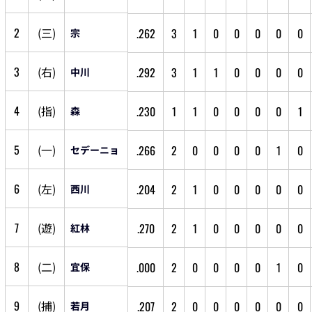
2
(
三
)
.262
3
1
0
0
0
0
0
宗
3
(
右
)
.292
3
1
1
0
0
0
0
中川
4
(
指
)
.230
1
1
0
0
0
0
1
森
5
(
一
)
.266
2
0
0
0
0
1
0
セデーニョ
6
(
左
)
.204
2
1
0
0
0
0
0
西川
7
(
遊
)
.270
2
1
0
0
0
0
0
紅林
8
(
二
)
.000
2
0
0
0
0
1
0
宜保
9
(
捕
)
.207
2
0
0
0
0
0
0
若月