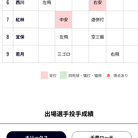
6
西川
左飛
右安
7
紅林
中安
遊併打
8
宜保
左飛
空三振
9
若月
三ゴロ
右飛
安打
四死球・犠打・犠飛
赤
得点あり
出場選手投手成績
オリックス
千葉ロッテ