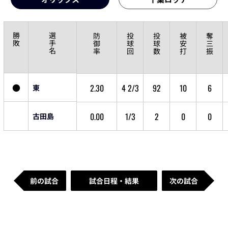
勝
選
防
投
投
被
奪
敗
手
御
球
球
安
三
名
率
回
数
打
振
●
2.30
4 2/3
92
10
6
東
0.00
1/3
2
0
0
古田島
前の試合
試合日程・結果
次の試合