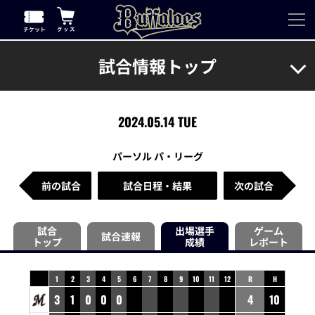
試合情報トップ
2024.05.14 TUE
パーソル パ・リーグ
前の試合
試合日程・結果
次の試合
試合
出場選手
ゲーム
試合速報
トップ
成績
レポート
1
2
3
4
5
6
7
8
9
10
11
12
R
H
3
1
0
0
0
4
10