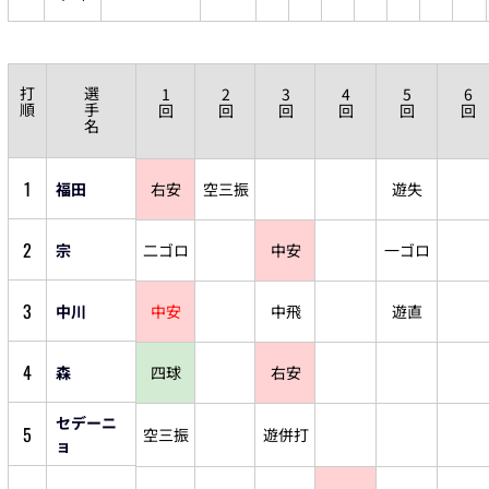
打
選
1
2
3
4
5
6
順
手
回
回
回
回
回
回
名
1
福田
右安
空三振
遊失
2
宗
二ゴロ
中安
一ゴロ
3
中川
中安
中飛
遊直
4
森
四球
右安
セデーニ
5
空三振
遊併打
ョ