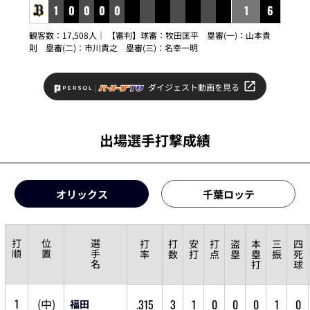
1
0
0
0
0
1
6
観客数：17,508人｜ 【審判】球審：
牧田匡平
塁審(一)：
山本貴
則
塁審(二)：
市川貴之
塁審(三)：
名幸一明
ダイジェスト動画を見る
出場選手打撃成績
オリックス
千葉ロッテ
打
位
選
打
打
安
打
盗
本
三
四
順
置
手
率
数
打
点
塁
塁
振
死
名
打
球
1
(
中
)
.315
3
1
0
0
0
1
0
福田