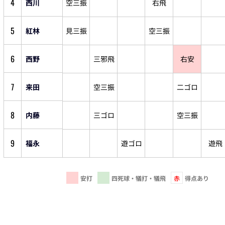
4
西川
空三振
右飛
5
紅林
見三振
空三振
6
西野
三邪飛
右安
7
来田
空三振
二ゴロ
8
内藤
三ゴロ
空三振
9
福永
遊ゴロ
遊飛
安打
四死球・犠打・犠飛
赤
得点あり