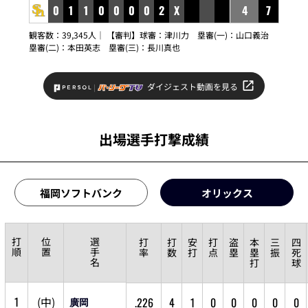
0
1
1
0
0
0
0
2
X
4
7
観客数：39,345人｜ 【審判】球審：
津川力
塁審(一)：
山口義治
塁審(二)：
本田英志
塁審(三)：
長川真也
ダイジェスト動画を見る
出場選手打撃成績
福岡ソフトバンク
オリックス
打
位
選
打
打
安
打
盗
本
三
四
順
置
手
率
数
打
点
塁
塁
振
死
名
打
球
1
(
中
)
.226
4
1
0
0
0
0
0
廣岡