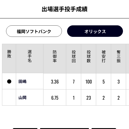
出場選手投手成績
福岡ソフトバンク
オリックス
勝
選
防
投
投
被
奪
敗
手
御
球
球
安
三
名
率
回
数
打
振
●
3.36
7
100
5
3
田嶋
6.75
1
23
2
2
山岡