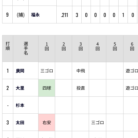
9
(
捕
)
.211
3
0
0
0
0
1
0
福永
打
選
1
2
3
4
5
6
順
手
回
回
回
回
回
回
名
1
廣岡
三ゴロ
中飛
遊ゴ
2
大里
四球
投直
遊ゴ
-
杉本
3
太田
右安
三ゴロ