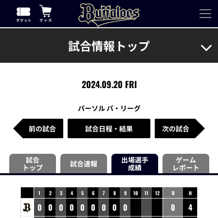
試合情報トップ
2024.09.20 FRI
パーソル パ・リーグ
前の試合
試合日程・結果
次の試合
試合
出場選手
ゲーム
試合速報
トップ
成績
レポート
1
2
3
4
5
6
7
8
9
10
11
12
R
H
0
0
0
0
0
0
0
0
0
0
4