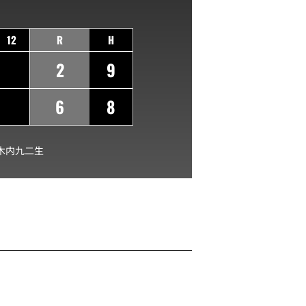
12
R
H
2
9
6
8
木内九二生