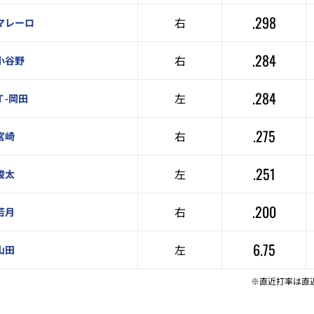
.298
右
マレーロ
.284
右
小谷野
.284
左
Ｔ-岡田
.275
右
宮崎
.251
左
駿太
.200
右
若月
6.75
左
山田
※直近打率は直