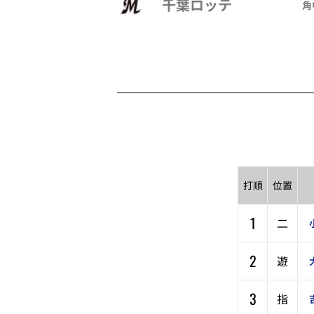
千葉ロッテ
角
打順
位置
1
二
2
遊
3
指