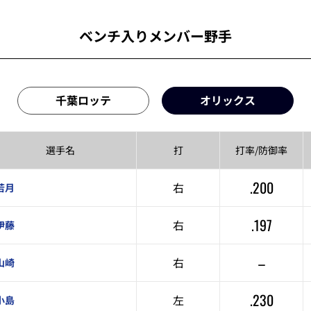
ベンチ入りメンバー野手
千葉ロッテ
オリックス
選手名
打
打率/
防御率
.200
右
若月
.197
右
伊藤
–
右
山崎
.230
左
小島