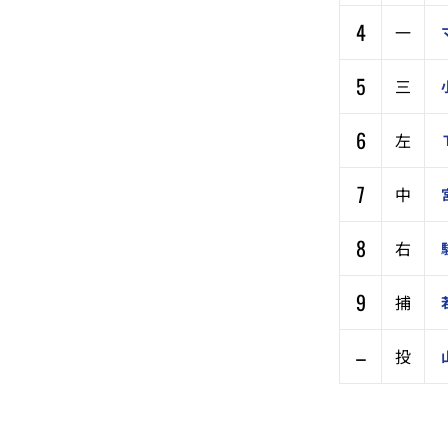
4
一
5
三
6
左
7
中
8
右
9
捕
–
投