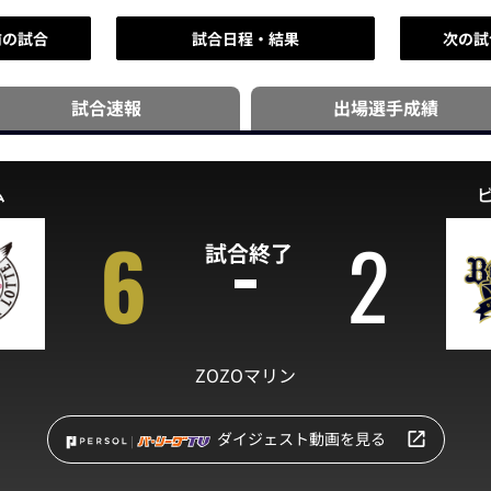
前の試合
試合日程・結果
次の試
試合速報
出場選手
成績
ム
6
2
試合終了
ZOZOマリン
ダイジェスト動画を見る