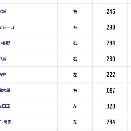
.245
右
大城
.298
右
マレーロ
.284
右
小谷野
.289
右
中島
.222
左
西野
.097
右
鈴木昂
.320
左
吉田正
.284
左
Ｔ-岡田