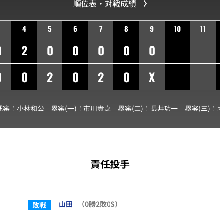
順位表・対戦成績
3
4
5
6
7
8
9
10
11
0
2
0
0
0
0
0
0
0
2
0
2
0
X
球審：
小林和公
塁審(一)：
市川貴之
塁審(二)：
長井功一
塁審(三)：
責任投手
山田
（0勝2敗0S）
敗戦