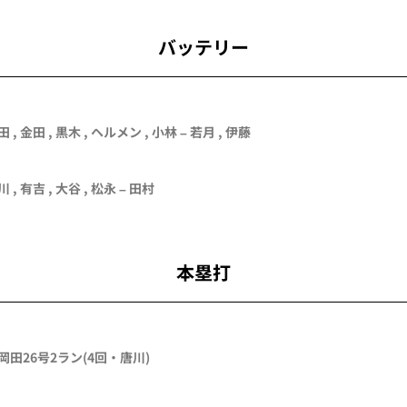
バッテリー
田
,
金田
,
黒木
,
ヘルメン
,
小林
–
若月
,
伊藤
川
, 有吉 ,
大谷
,
松永
–
田村
本塁打
-岡田
26号2ラン
(4回・
唐川
)