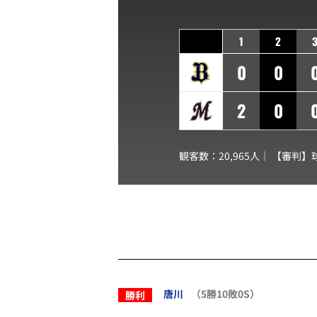
1
2
0
0
2
0
観客数：20,965人｜ 【審判】
唐川
（5勝10敗0S）
勝利