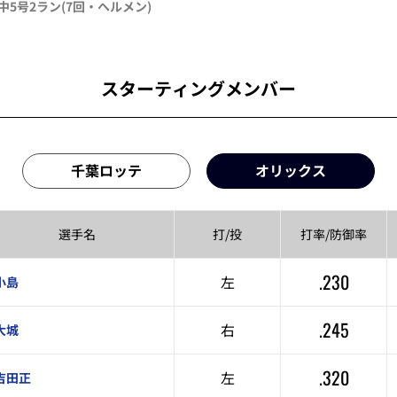
中
5号2ラン
(7回・
ヘルメン
)
スターティングメンバー
千葉ロッテ
オリックス
選手名
打/投
打率/
防御率
.230
左
小島
.245
右
大城
.320
左
吉田正