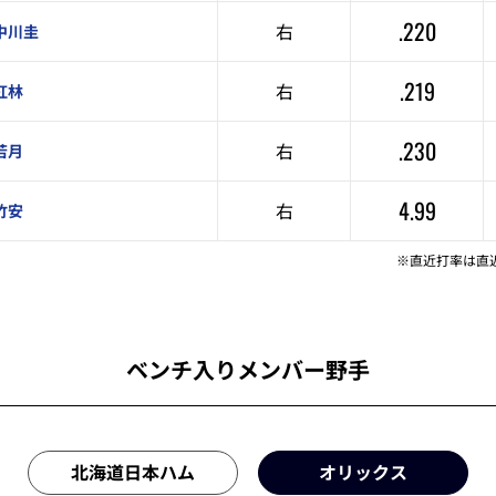
.220
右
中川圭
.219
右
紅林
.230
右
若月
4.99
右
竹安
※直近打率は直
ベンチ入りメンバー野手
北海道日本ハム
オリックス