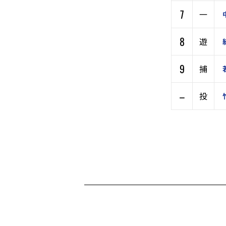
7
一
8
遊
9
捕
–
投