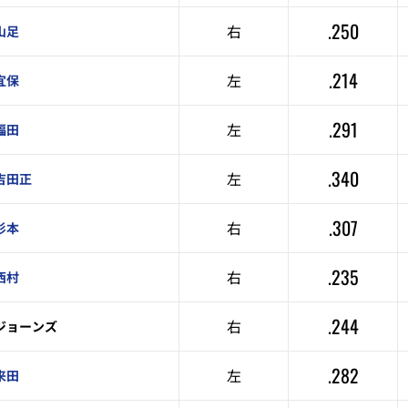
.250
右
山足
.214
左
宜保
.291
左
福田
.340
左
吉田正
.307
右
杉本
.235
右
西村
.244
右
ジョーンズ
.282
左
来田