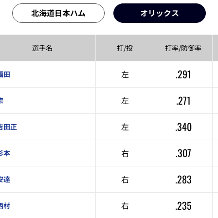
北海道日本ハム
オリックス
選手名
打/投
打率/
防御率
.291
左
福田
.271
左
宗
.340
左
吉田正
.307
右
杉本
.283
右
安達
.235
右
西村