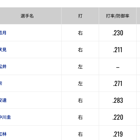
選手名
打
打率/
防御率
.230
右
若月
.211
右
伏見
–
左
松井
.271
左
宗
.283
右
安達
.220
右
中川圭
.219
右
紅林