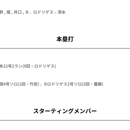
野
,
堀
,
井口
, Ｂ．ロドリゲス –
清水
本塁打
本
22号2ラン
(9回・
ロドリゲス
)
間
4号ソロ
(1回・
竹安
)
、
Rロドリゲス
2号ソロ
(5回・
齋藤
)
スターティングメンバー