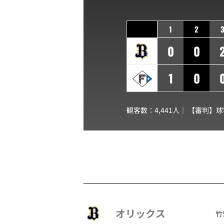
1
2
0
0
1
0
観客数：4,441人｜ 【審判】
オリックス
竹