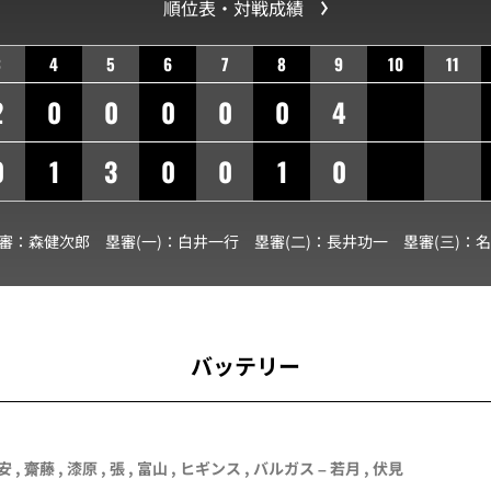
順位表・対戦成績
3
4
5
6
7
8
9
10
11
2
0
0
0
0
0
4
0
1
3
0
0
1
0
球審：
森健次郎
塁審(一)：
白井一行
塁審(二)：
長井功一
塁審(三)：
名
バッテリー
安
,
齋藤
,
漆原
,
張
,
富山
,
ヒギンス
,
バルガス
–
若月
,
伏見