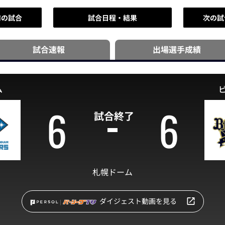
前の試合
試合日程・結果
次の試
試合速報
出場選手
成績
ム
6
6
試合終了
札幌ドーム
ダイジェスト動画を見る