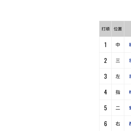
打順
位置
1
中
2
三
3
左
4
指
5
二
6
右