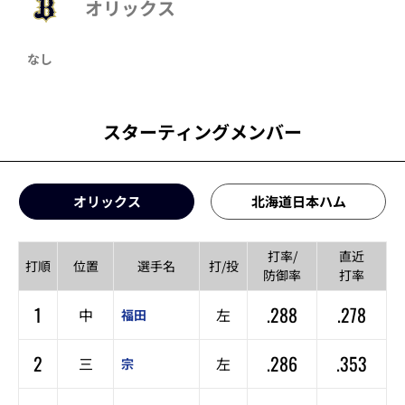
オリックス
なし
スターティングメンバー
オリックス
北海道日本ハム
打率/
直近
打順
位置
選手名
打/投
防御率
打率
1
.288
.278
中
左
福田
2
.286
.353
三
左
宗