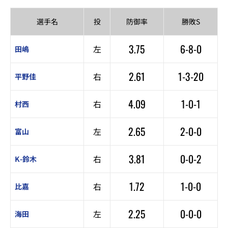
選手名
投
防御率
勝敗S
3.75
6-8-0
左
田嶋
2.61
1-3-20
右
平野佳
4.09
1-0-1
右
村西
2.65
2-0-0
左
富山
3.81
0-0-2
右
K-鈴木
1.72
1-0-0
右
比嘉
2.25
0-0-0
左
海田