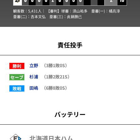
観客数：5,431人｜ 【審判】球審：
須山祐多
塁審(一)：
橘髙淳
塁審(二)：
吉本文弘
塁審(三)：
眞鍋勝已
責任投手
立野
（3勝1敗0S）
勝利
杉浦
（1勝2敗21S）
セーブ
田嶋
（6勝8敗0S）
敗戦
バッテリー
北海道日本ハム