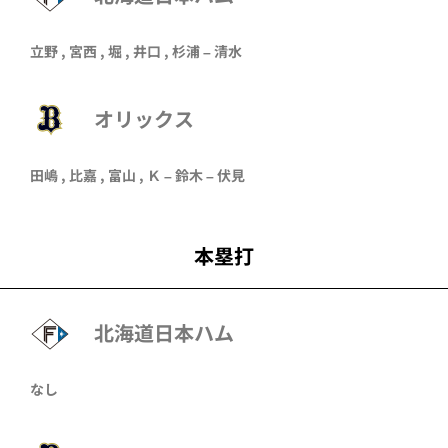
立野
,
宮西
,
堀
,
井口
,
杉浦
–
清水
オリックス
田嶋
,
比嘉
,
富山
, Ｋ –
鈴木
–
伏見
本塁打
北海道日本ハム
なし