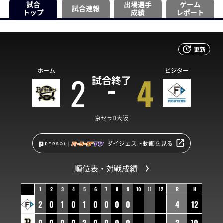
試合
出場選手
ゲーム
試合速報
トップ
成績
レポート
更新
ホーム
ビジター
2
4
試合終了
京セラD大阪
ダイジェスト動画を見る
順位表・対戦成績
1
2
3
4
5
6
7
8
9
10
11
12
R
H
2
0
1
0
1
0
0
0
0
4
12
0
0
0
0
2
0
0
0
0
2
10