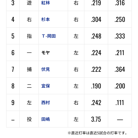
3
.219
.316
遊
右
紅林
4
.304
.250
右
右
杉本
5
.248
.333
指
左
Ｔ-岡田
6
.224
.211
一
左
モヤ
7
.222
.364
捕
右
伏見
8
.190
.200
二
左
宜保
9
.242
.111
左
右
西村
–
3.75
—
投
左
田嶋
※直近打率は直近5試合の打率です。