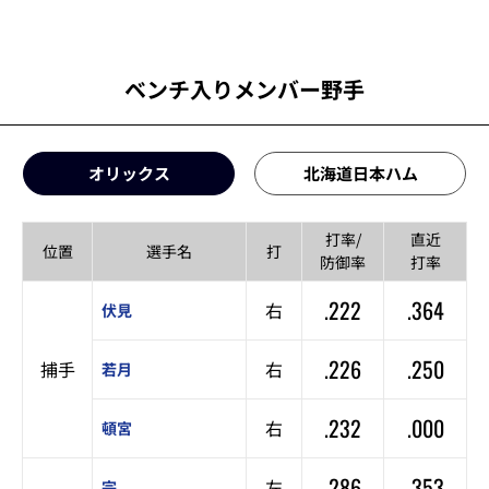
ベンチ入りメンバー野手
オリックス
北海道日本ハム
打率/
直近
位置
選手名
打
防御率
打率
.222
.364
右
伏見
.226
.250
捕手
右
若月
.232
.000
右
頓宮
.286
.353
左
宗