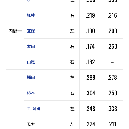
.219
.316
右
紅林
.190
.200
内野手
左
宜保
.174
.250
右
太田
.182
–
右
山足
.288
.278
左
福田
.304
.250
右
杉本
.248
.333
左
Ｔ-岡田
.224
.211
左
モヤ