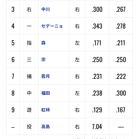
3
.300
.267
右
右
中川
4
.343
.278
一
右
セデーニョ
5
.171
.211
指
左
森
6
.250
.250
三
左
宗
7
.231
.222
捕
右
若月
8
.238
.300
中
左
福田
9
.129
.167
遊
右
紅林
–
7.04
—
投
右
高島