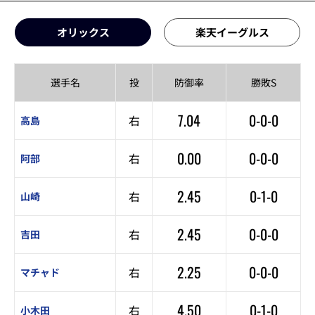
オリックス
楽天イーグルス
選手名
投
防御率
勝敗S
7.04
0-0-0
右
高島
0.00
0-0-0
右
阿部
2.45
0-1-0
右
山崎
2.45
0-0-0
右
吉田
2.25
0-0-0
右
マチャド
4.50
0-1-0
右
小木田