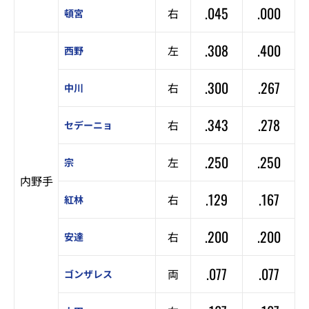
.045
.000
右
頓宮
.308
.400
左
西野
.300
.267
右
中川
.343
.278
右
セデーニョ
.250
.250
左
宗
内野手
.129
.167
右
紅林
.200
.200
右
安達
.077
.077
両
ゴンザレス