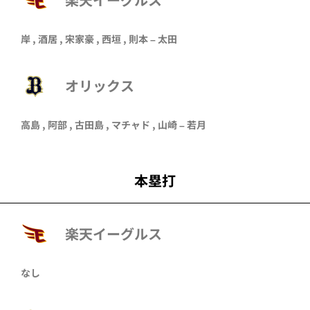
岸
,
酒居
,
宋家豪
,
西垣
,
則本
–
太田
オリックス
高島
,
阿部
,
古田島
,
マチャド
,
山崎
–
若月
本塁打
楽天イーグルス
なし