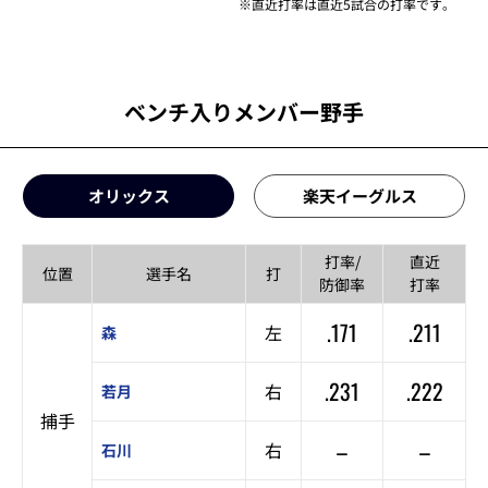
※直近打率は直近5試合の打率です。
ベンチ入りメンバー野手
オリックス
楽天イーグルス
打率/
直近
位置
選手名
打
防御率
打率
.171
.211
左
森
.231
.222
右
若月
捕手
–
–
右
石川