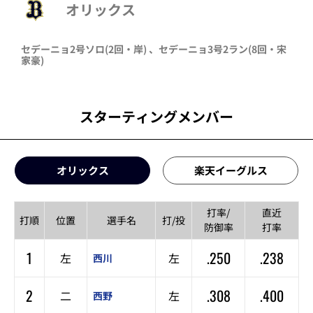
オリックス
セデーニョ
2号ソロ
(2回・
岸
)
、
セデーニョ
3号2ラン
(8回・
宋
家豪
)
スターティングメンバー
オリックス
楽天イーグルス
打率/
直近
打順
位置
選手名
打/投
防御率
打率
1
.250
.238
左
左
西川
2
.308
.400
二
左
西野