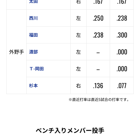
.167
.167
右
太田
.250
.238
左
西川
.238
.300
左
福田
–
.000
外野手
左
渡部
–
.000
左
Ｔ-岡田
.136
.077
右
杉本
※直近打率は直近5試合の打率です。
ベンチ入りメンバー投手