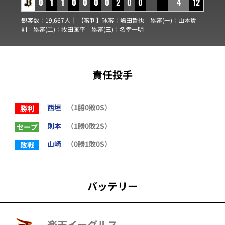
0
1
1
0
0
0
0
2
0
0
4
12
観客数：19,667人｜ 【審判】球審：
嶋田哲也
塁審(一)：
山本貴
則
塁審(二)：
牧田匡平
塁審(三)：
名幸一明
責任投手
西垣
（1勝0敗0S）
勝利
則本
（1勝0敗2S）
セーブ
山崎
（0勝1敗0S）
敗戦
バッテリー
楽天イーグルス