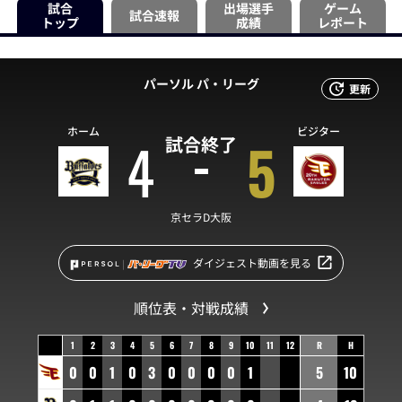
試合
出場選手
ゲーム
試合速報
トップ
成績
レポート
パーソル パ・リーグ
更新
ホーム
ビジター
4
5
試合終了
京セラD大阪
ダイジェスト動画を見る
順位表・対戦成績
1
2
3
4
5
6
7
8
9
10
11
12
R
H
0
0
1
0
3
0
0
0
0
1
5
10