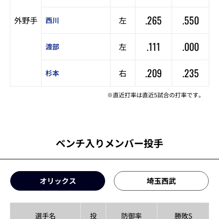
.265
.550
外野手
左
西川
.111
.000
左
渡部
.209
.235
右
杉本
※直近打率は直近5試合の打率です。
ベンチ入りメンバー投手
オリックス
埼玉西武
選手名
投
防御率
勝敗S