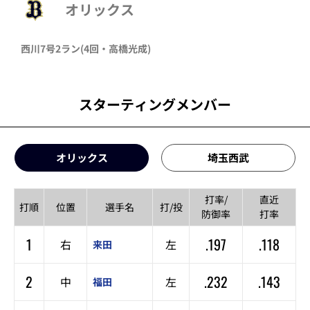
オリックス
西川
7号2ラン
(4回・
高橋光成
)
スターティングメンバー
オリックス
埼玉西武
打率/
直近
打順
位置
選手名
打/投
防御率
打率
1
.197
.118
右
左
来田
2
.232
.143
中
左
福田