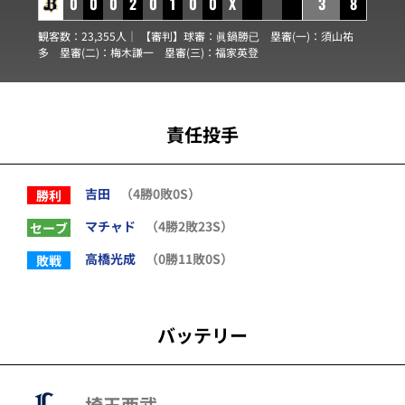
0
0
0
2
0
1
0
0
X
3
8
観客数：23,355人｜ 【審判】球審：
眞鍋勝已
塁審(一)：
須山祐
多
塁審(二)：
梅木謙一
塁審(三)：
福家英登
責任投手
吉田
（4勝0敗0S）
勝利
マチャド
（4勝2敗23S）
セーブ
高橋光成
（0勝11敗0S）
敗戦
バッテリー
埼玉西武