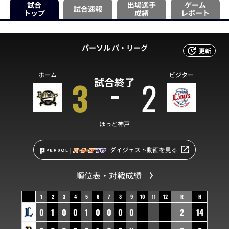
試合
出場選手
ゲーム
試合速報
トップ
成績
レポート
パーソル パ・リーグ
更新
ホーム
ビジター
3
2
試合終了
ほっと神戸
ダイジェスト動画を見る
順位表・対戦成績
1
2
3
4
5
6
7
8
9
10
11
12
R
H
0
1
0
0
1
0
0
0
0
2
14