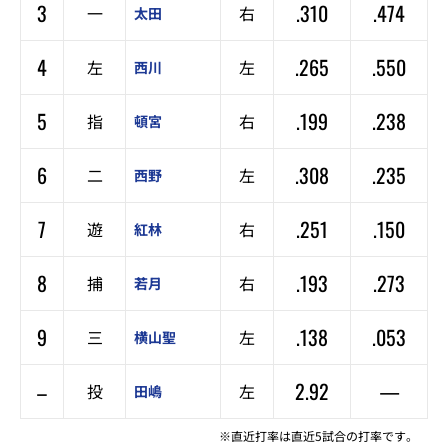
3
.310
.474
一
右
太田
4
.265
.550
左
左
西川
5
.199
.238
指
右
頓宮
6
.308
.235
二
左
西野
7
.251
.150
遊
右
紅林
8
.193
.273
捕
右
若月
9
.138
.053
三
左
横山聖
–
2.92
—
投
左
田嶋
※直近打率は直近5試合の打率です。