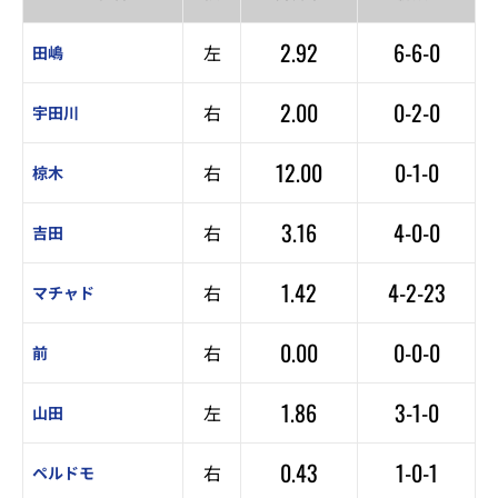
2.92
6-6-0
左
田嶋
2.00
0-2-0
右
宇田川
12.00
0-1-0
右
椋木
3.16
4-0-0
右
吉田
1.42
4-2-23
右
マチャド
0.00
0-0-0
右
前
1.86
3-1-0
左
山田
0.43
1-0-1
右
ペルドモ