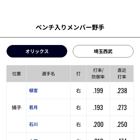
ベンチ入りメンバー野手
オリックス
埼玉西武
打率/
直近
位置
選手名
打
防御率
打率
.199
.238
右
頓宮
.193
.273
捕手
右
若月
.200
.250
右
石川