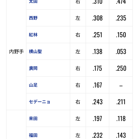
.310
.474
右
太田
.308
.235
左
西野
.251
.150
右
紅林
.138
.053
内野手
左
横山聖
.175
.250
右
廣岡
.167
–
右
山足
.243
.211
右
セデーニョ
.197
.118
左
来田
.232
.143
左
福田