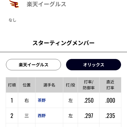
楽天イーグルス
なし
スターティングメンバー
楽天イーグルス
オリックス
打率/
直近
打順
位置
選手名
打/投
防御率
打率
1
.250
.000
右
左
茶野
2
.297
.235
三
左
西野