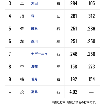
3
.284
.105
二
右
太田
4
.281
.312
指
左
森
5
.251
.286
遊
右
紅林
6
.251
.250
左
左
西川
7
.248
.250
一
右
セデーニョ
8
.158
.273
中
左
渡部
9
.192
.154
捕
右
若月
–
4.02
—
投
右
高島
※直近打率は直近5試合の打率です。