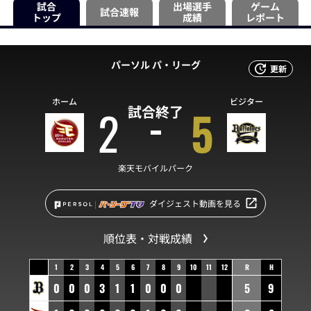
試合
出場選手
ゲーム
試合速報
トップ
成績
レポート
パーソル パ・リーグ
更新
ホーム
ビジター
2
5
試合終了
楽天モバイルパーク
ダイジェスト動画を見る
順位表・対戦成績
1
2
3
4
5
6
7
8
9
10
11
12
R
H
0
0
0
3
1
1
0
0
0
5
9