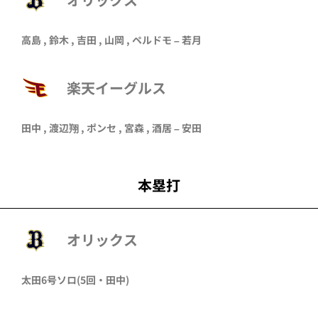
高島
,
鈴木
,
吉田
,
山岡
,
ペルドモ
–
若月
楽天イーグルス
田中
,
渡辺翔
,
ポンセ
,
宮森
,
酒居
–
安田
本塁打
オリックス
太田
6号ソロ
(5回・
田中
)