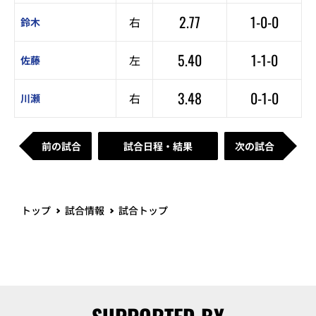
2.77
1-0-0
右
鈴木
5.40
1-1-0
左
佐藤
3.48
0-1-0
右
川瀬
前の試合
試合日程・結果
次の試合
トップ
試合情報
試合トップ