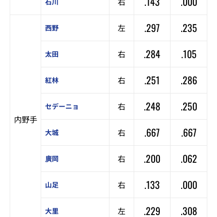
.143
.000
右
石川
.297
.235
左
西野
.284
.105
右
太田
.251
.286
右
紅林
.248
.250
右
セデーニョ
内野手
.667
.667
右
大城
.200
.062
右
廣岡
.133
.000
右
山足
.229
.308
左
大里