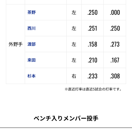
.250
.000
左
茶野
.251
.250
左
西川
.158
.273
外野手
左
渡部
.210
.167
左
来田
.233
.308
右
杉本
※直近打率は直近5試合の打率です。
ベンチ入りメンバー投手