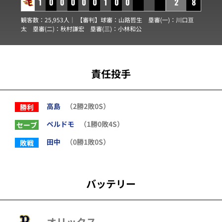
1
0
0
0
0
0
1
0
0
2
8
観客数：25,953人｜ 【審判】球審：
山路哲生
塁審(一)：
川口亘
太
塁審(二)：
秋村謙宏
塁審(三)：
小林和公
責任投手
高島
（2勝2敗0S）
勝利
ペルドモ
（1勝0敗4S）
セーブ
田中
（0勝1敗0S）
敗戦
バッテリー
オリックス