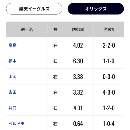
楽天イーグルス
オリックス
選手名
投
防御率
勝敗S
4.02
2-2-0
右
高島
6.30
1-1-0
右
椋木
3.38
0-0-0
右
山岡
3.32
4-0-0
右
吉田
4.31
1-2-0
右
井口
0.64
1-0-4
右
ペルドモ