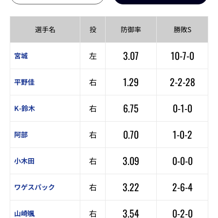
選手名
投
防御率
勝敗S
3.07
10-7-0
左
宮城
1.29
2-2-28
右
平野佳
6.75
0-1-0
右
K-鈴木
0.70
1-0-2
右
阿部
3.09
0-0-0
右
小木田
3.22
2-6-4
右
ワゲスパック
3.54
0-2-0
右
山崎颯