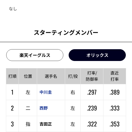
なし
スターティングメンバー
楽天イーグルス
オリックス
打率/
直近
打順
位置
選手名
打/投
防御率
打率
1
.297
.389
左
右
中川圭
2
.239
.333
二
左
西野
3
.322
.353
指
左
吉田正