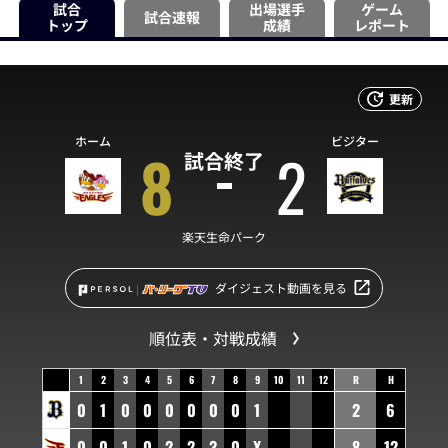
試合
出場選手
ゲーム
試合速報
トップ
成績
レポート
更新
ホーム
ビジター
8
2
試合終了
楽天生命パーク
ダイジェスト動画を見る
順位表・対戦成績
1
2
3
4
5
6
7
8
9
10
11
12
R
H
0
1
0
0
0
0
0
0
1
2
6
0
0
1
0
2
2
3
0
X
8
12