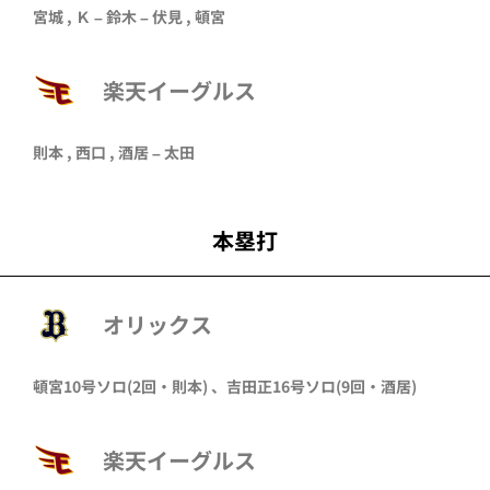
宮城
, Ｋ –
鈴木
–
伏見
,
頓宮
楽天イーグルス
則本
,
西口
,
酒居
–
太田
本塁打
オリックス
頓宮
10号ソロ
(2回・
則本
)
、
吉田正
16号ソロ
(9回・
酒居
)
楽天イーグルス