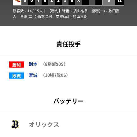
観客数：14,115人｜ 【審判】球審：
須山祐多
塁審(一)：
敷田直
人
塁審(二)：
西本欣司
塁審(三)：
村山太朗
責任投手
則本
（8勝8敗0S）
勝利
宮城
（10勝7敗0S）
敗戦
バッテリー
オリックス