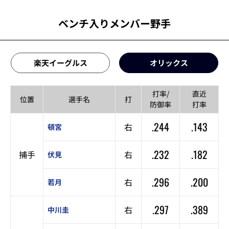
ベンチ入りメンバー野手
楽天イーグルス
オリックス
打率/
直近
位置
選手名
打
防御率
打率
.244
.143
右
頓宮
.232
.182
捕手
右
伏見
.296
.200
右
若月
.297
.389
右
中川圭