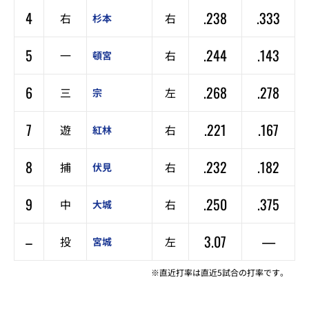
4
.238
.333
右
右
杉本
5
.244
.143
一
右
頓宮
6
.268
.278
三
左
宗
7
.221
.167
遊
右
紅林
8
.232
.182
捕
右
伏見
9
.250
.375
中
右
大城
–
3.07
—
投
左
宮城
※直近打率は直近5試合の打率です。