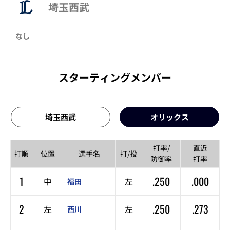
埼玉西武
なし
スターティングメンバー
埼玉西武
オリックス
打率/
直近
打順
位置
選手名
打/投
防御率
打率
1
.250
.000
中
左
福田
2
.250
.273
左
左
西川