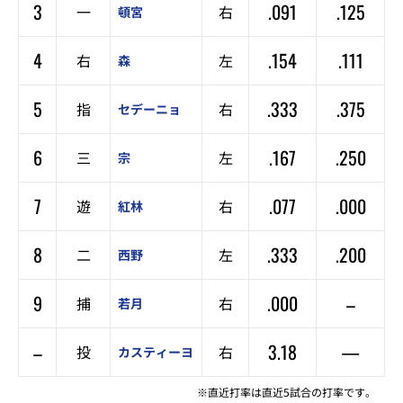
3
.091
.125
一
右
頓宮
4
.154
.111
右
左
森
5
.333
.375
指
右
セデーニョ
6
.167
.250
三
左
宗
7
.077
.000
遊
右
紅林
8
.333
.200
二
左
西野
9
.000
–
捕
右
若月
–
3.18
—
投
右
カスティーヨ
※直近打率は直近5試合の打率です。