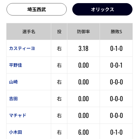
埼玉西武
オリックス
選手名
投
防御率
勝敗S
3.18
0-1-0
右
カスティーヨ
0.00
0-0-1
右
平野佳
0.00
0-0-0
右
山崎
0.00
0-0-0
右
吉田
0.00
0-0-0
右
マチャド
6.00
0-1-0
右
小木田