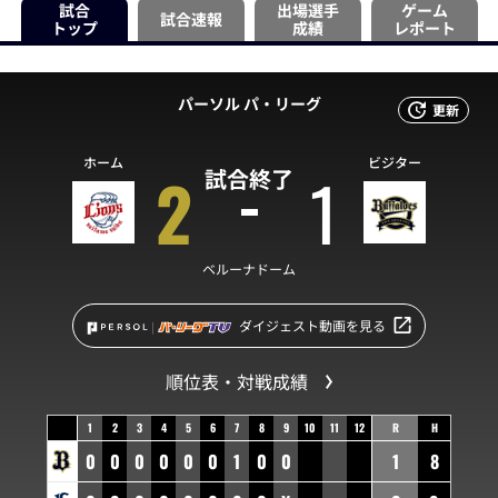
試合
出場選手
ゲーム
試合速報
トップ
成績
レポート
パーソル パ・リーグ
更新
ホーム
ビジター
2
1
試合終了
ベルーナドーム
ダイジェスト動画を見る
順位表・対戦成績
1
2
3
4
5
6
7
8
9
10
11
12
R
H
0
0
0
0
0
0
1
0
0
1
8