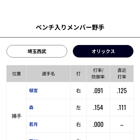
ベンチ入りメンバー野手
埼玉西武
オリックス
打率/
直近
位置
選手名
打
防御率
打率
.091
.125
右
頓宮
.154
.111
左
森
捕手
.000
–
右
若月