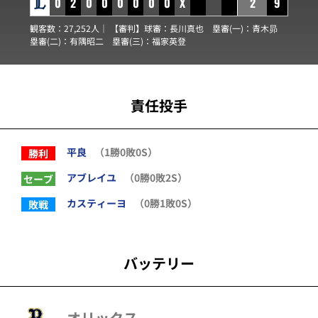
0
2
0
0
0
0
0
0
X
2
9
観客数：27,252人｜ 【審判】球審：
長川真也
塁審(一)：
青木昴
塁審(二)：
有隅昭二
塁審(三)：
福家英登
責任投手
平良
（1勝0敗0S）
勝利
アブレイユ
（0勝0敗2S）
セーブ
カスティーヨ
（0勝1敗0S）
敗戦
バッテリー
オリックス