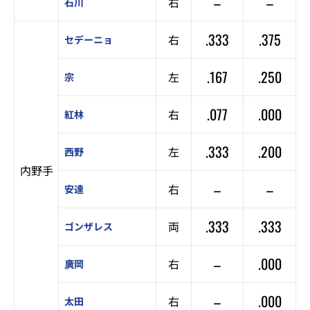
–
–
右
石川
.333
.375
右
セデーニョ
.167
.250
左
宗
.077
.000
右
紅林
.333
.200
左
西野
内野手
–
–
右
安達
.333
.333
両
ゴンザレス
–
.000
右
廣岡
–
.000
右
太田