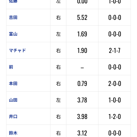
0.00
1-0-0
左
佐藤
5.52
0-0-0
右
吉田
1.69
0-0-0
左
富山
1.90
2-1-7
右
マチャド
–
0-0-0
右
前
0.79
2-0-0
右
本田
3.78
1-0-0
左
山田
3.98
1-2-0
右
井口
3.12
0-0-0
右
鈴木