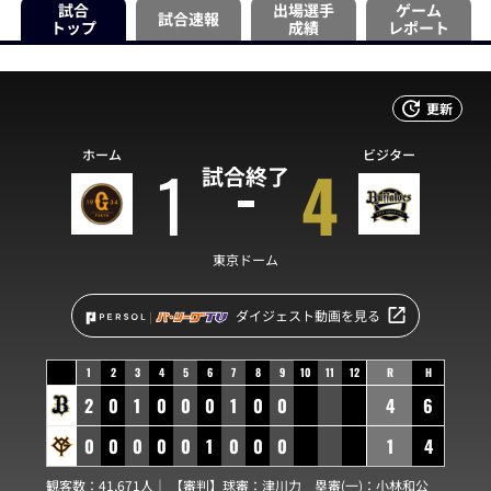
試合
出場選手
ゲーム
試合速報
トップ
成績
レポート
更新
ホーム
ビジター
1
4
試合終了
東京ドーム
ダイジェスト動画を見る
1
2
3
4
5
6
7
8
9
10
11
12
R
H
2
0
1
0
0
0
1
0
0
4
6
0
0
0
0
0
1
0
0
0
1
4
観客数：41,671人｜ 【審判】球審：
津川力
塁審(一)：
小林和公