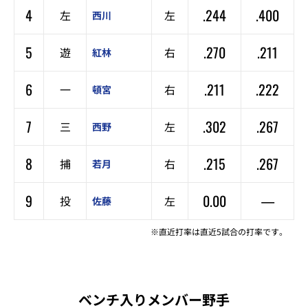
4
.244
.400
左
左
西川
5
.270
.211
遊
右
紅林
6
.211
.222
一
右
頓宮
7
.302
.267
三
左
西野
8
.215
.267
捕
右
若月
9
0.00
—
投
左
佐藤
※直近打率は直近5試合の打率です。
ベンチ入りメンバー野手