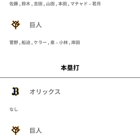
佐藤
,
鈴木
,
吉田
,
山田
,
本田
,
マチャド
–
若月
巨人
菅野 , 船迫 , ケラー , 泉 – 小林 , 岸田
本塁打
オリックス
なし
巨人