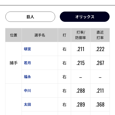
巨人
オリックス
打率/
直近
位置
選手名
打
防御率
打率
.211
.222
右
頓宮
.215
.267
捕手
右
若月
–
–
右
福永
.288
.211
右
中川
.289
.368
右
太田