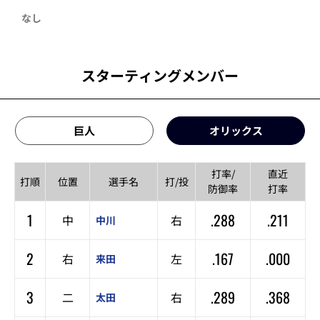
なし
スターティングメンバー
巨人
オリックス
打率/
直近
打順
位置
選手名
打/投
防御率
打率
1
.288
.211
中
右
中川
2
.167
.000
右
左
来田
3
.289
.368
二
右
太田