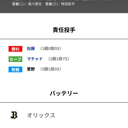
塁審(二)：
長川真也
塁審(三)：
牧田匡平
責任投手
佐藤
（1勝0敗0S）
勝利
マチャド
（2勝1敗7S）
セーブ
菅野
（5勝1敗0S）
敗戦
バッテリー
オリックス